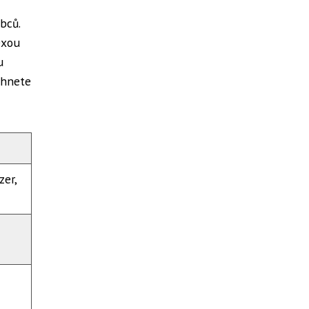
bců.
exou
u
sáhnete
zer,