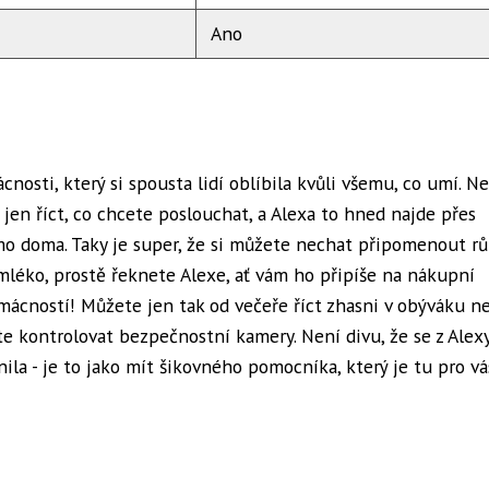
Ano
sti, který si spousta lidí oblíbila kvůli všemu, co umí. Ne
í jen říct, co chcete poslouchat, a Alexa to hned najde přes
ímo doma. Taky je super, že si můžete nechat připomenout r
mléko, prostě řeknete Alexe, ať vám ho připíše na nákupní
omácností! Můžete jen tak od večeře říct zhasni v obýváku n
e kontrolovat bezpečnostní kamery. Není divu, že se z Alexy
la - je to jako mít šikovného pomocníka, který je tu pro vá