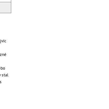
jvíc
ůzné
ebo
 stal
s