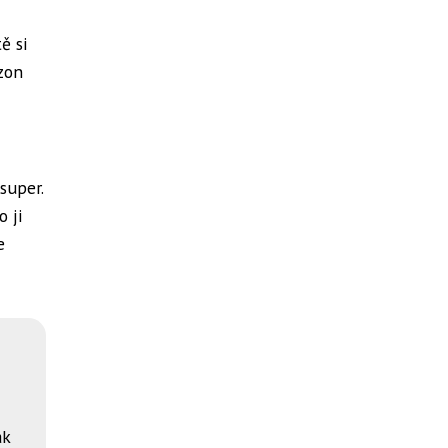
ě si
azon
super.
o ji
e
ák