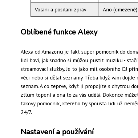
Volání a posílání zpráv
Ano (omezeně)
Oblíbené funkce Alexy
Alexa od Amazonu je fakt super pomocník do domácno
lidi baví, jak snadno si můžou pustit muziku - stač
streamovací služby. Je to jako mít osobního DJ př
věci nebo si dělat seznamy. Třeba když vám dojde 
seznam. A co teprve, když ji propojíte s chytrou d
ztlum topení a ona to za vás udělá. Dokonce můžet
takový pomocník, kterého by spousta lidí už neměni
24/7.
Nastavení a používání