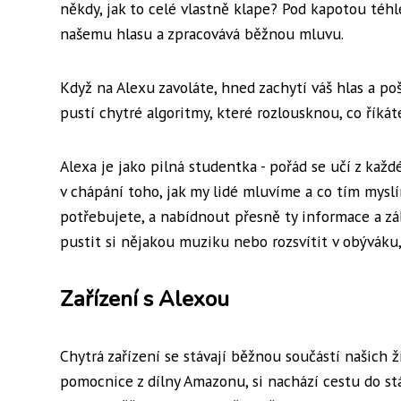
někdy, jak to celé vlastně klape? Pod kapotou téhl
našemu hlasu a zpracovává běžnou mluvu.
Když na Alexu zavoláte, hned zachytí váš hlas a po
pustí chytré algoritmy, které rozlousknou, co říkáte
Alexa je jako pilná studentka - pořád se učí z každ
v chápání toho, jak my lidé mluvíme a co tím mys
potřebujete, a nabídnout přesně ty informace a zába
pustit si nějakou muziku nebo rozsvítit v obýváku, 
Zařízení s Alexou
Chytrá zařízení se stávají běžnou součástí našich ž
pomocnice z dílny Amazonu, si nachází cestu do st