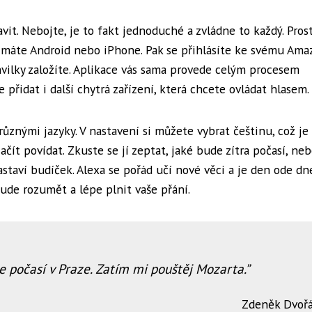
vit. Nebojte, je to fakt jednoduché a zvládne to každý. Prost
li máte Android nebo iPhone. Pak se přihlásíte ke svému Am
vilky založíte. Aplikace vás sama provede celým procesem
řidat i další chytrá zařízení, která chcete ovládat hlasem.
nými jazyky. V nastavení si můžete vybrat češtinu, což je 
ít povídat. Zkuste se jí zeptat, jaké bude zítra počasí, neb
astaví budíček. Alexa se pořád učí nové věci a je den ode dn
bude rozumět a lépe plnit vaše přání.
 je počasí v Praze. Zatím mi pouštěj Mozarta.
Zdeněk Dvoř