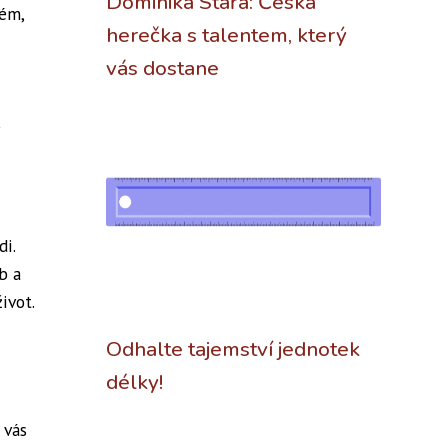
Dominika Stařá: Česká
tém,
herečka s talentem, který
vás dostane
di.
b a
ivot.
Odhalte tajemství jednotek
délky!
 vás