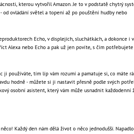
nosti, kterou vytvořil Amazon. Je to v podstatě chytrý sys
 - od ovládání světel a topení až po pouštění hudby nebo
reproduktorech Echo, v displejích, sluchátkách, a dokonce i v
říct Alexa nebo Echo a pak už jen povíte, s čím potřebujete
íc ji používáte, tím líp vám rozumí a pamatuje si, co máte rá
vdu hodně - můžete si ji nastavit přesně podle svých potře
takový osobní asistent, který vám může usnadnit každodenní ž
 něco! Každý den nám dělá život o něco jednodušší. Napadlo