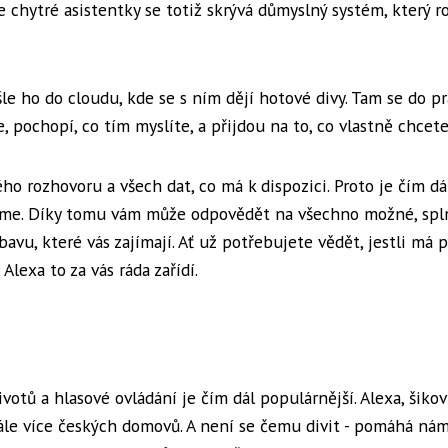
e chytré asistentky se totiž skrývá důmyslný systém, který 
šle ho do cloudu, kde se s ním dějí hotové divy. Tam se do p
, pochopí, co tím myslíte, a přijdou na to, co vlastně chcete
ého rozhovoru a všech dat, co má k dispozici. Proto je čím dá
líme. Díky tomu vám může odpovědět na všechno možné, spln
vu, které vás zajímají. Ať už potřebujete vědět, jestli má p
Alexa to za vás ráda zařídí.
ivotů a hlasové ovládání je čím dál populárnější. Alexa, šiko
ále více českých domovů. A není se čemu divit - pomáhá ná