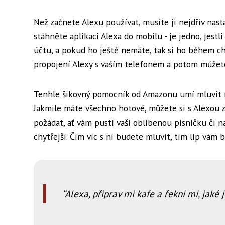
Než začnete Alexu používat, musíte ji nejdřív nasta
stáhněte aplikaci Alexa do mobilu - je jedno, jest
účtu, a pokud ho ještě nemáte, tak si ho během ch
propojení Alexy s vaším telefonem a potom můžete p
Tenhle šikovný pomocník od Amazonu umí mluvit růz
Jakmile máte všechno hotové, můžete si s Alexou zač
požádat, ať vám pustí vaši oblíbenou písničku či n
chytřejší. Čím víc s ní budete mluvit, tím líp vám 
Alexa, připrav mi kafe a řekni mi, jaké