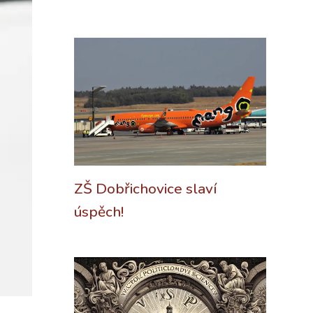
ZŠ Dobřichovice slaví
úspěch!