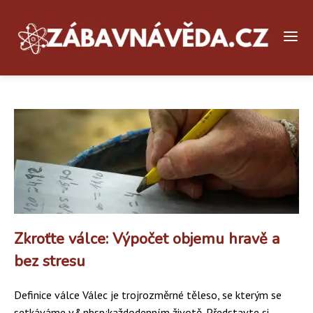
Zkroťte válce: Výpočet objemu hravě a
bez stresu
Definice válce Válec je trojrozměrné těleso, se kterým se
setkáváme v&nbsp;každodenním životě. Představte si