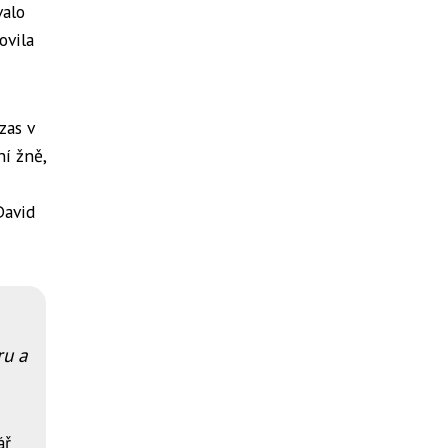
valo
ovila
zas v
ní žně,
David
ru a
ář