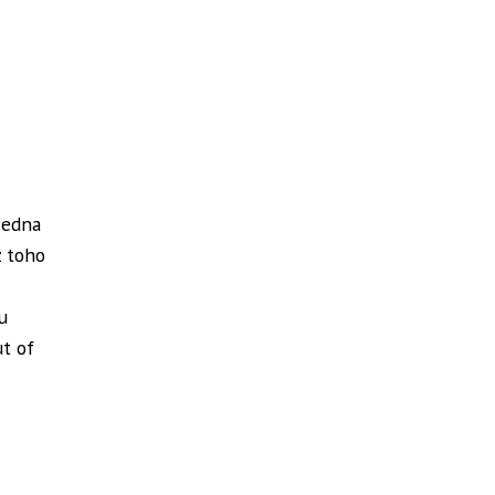
 jedna
z toho
u
ut of