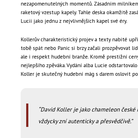
nezapomenutelných momentů. Zásadním milníkem b
raketový vzestup kapely. Tahle deska okamžitě zasá
Lucii jako jednu z nejvlivnějších kapel své éry.
Kollerův charakteristický projev a texty nabité upř
tobě spát nebo Panic si brzy začali prozpěvovat li
ale i respekt hudební branže. Kromě prestižní ceny
nejlepšího zpěváka. Vydání alba Lucie odstartovalo
Koller je skutečný hudební mág s darem oslovit p
David Koller je jako chameleon české 
vždycky zní autenticky a přesvědčivě.