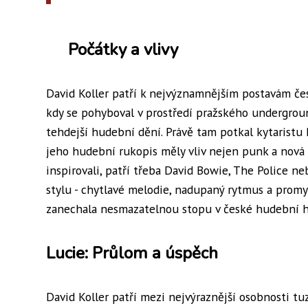
Počátky a vlivy
David Koller patří k nejvýznamnějším postavám če
kdy se pohyboval v prostředí pražského undergroun
tehdejší hudební dění. Právě tam potkal kytaristu 
jeho hudební rukopis měly vliv nejen punk a nová v
inspirovali, patří třeba David Bowie, The Police n
stylu - chytlavé melodie, nadupaný rytmus a promyš
zanechala nesmazatelnou stopu v české hudební hi
Lucie: Průlom a úspěch
David Koller patří mezi nejvýraznější osobnosti t