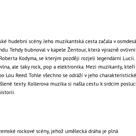
ské hudební scény. Jeho muzikantská cesta začala v osmdesá
du. Tehdy bubnoval v kapele Žentour, která výrazně ovlivni
Roberta Kodyma, se kterým později rozjeli legendární Lucii.
lna, ale taky rock, pop a elektronika. Mezi muzikanty, kteří
ebo Lou Reed. Tohle všechno se odráží v jeho charakteristick
lené texty. Kollerova muzika si našla cestu k srdcím poslu
storii.
uzemské rockové scény, jehož umělecká dráha je plná