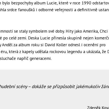
ylo bezpochyby album Lucie, které v roce 1990 odstarto
hla srdce fanoušků i odborné veřejnosti a definitivně ustan
ímností se staly symbolem své doby. Hity jako Amerika, Chci 
dé po celé zemi. Deska Lucie přinesla skupině nejen komerč
 Anděl za album roku si David Koller odnesl i ocenění pro
 éru, která z kapely udělala rockovou legendu a ukázala, že 
osluchače napříč generacemi.
hudební scény – dokáže se přizpůsobit jakémukoliv žán
Zdeněk Kov