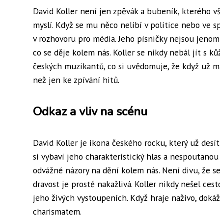
David Koller není jen zpěvák a bubeník, kterého vši
myslí. Když se mu něco nelíbí v politice nebo ve s
v rozhovoru pro média. Jeho písničky nejsou jenom o
co se děje kolem nás. Koller se nikdy nebál jít s ků
českých muzikantů, co si uvědomuje, že když už má 
než jen ke zpívání hitů.
Odkaz a vliv na scénu
David Koller je ikona českého rocku, který už desí
si vybaví jeho charakteristický hlas a nespoutanou
odvážné názory na dění kolem nás. Není divu, že s
dravost je prostě nakažlivá. Koller nikdy nešel cest
jeho živých vystoupeních. Když hraje naživo, dokáže
charismatem.