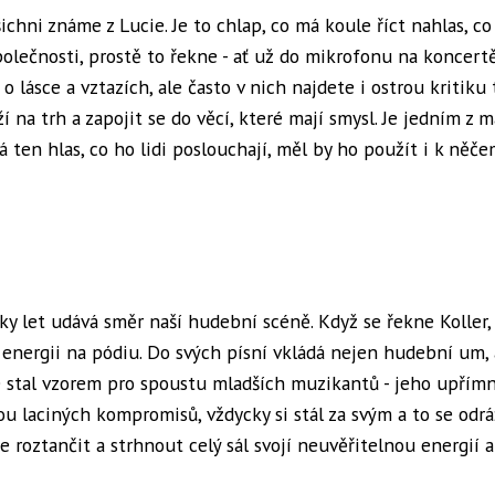
chni známe z Lucie. Je to chlap, co má koule říct nahlas, co 
polečnosti, prostě to řekne - ať už do mikrofonu na koncer
 lásce a vztazích, ale často v nich najdete i ostrou kritiku 
ží na trh a zapojit se do věcí, které mají smysl. Je jedním z m
ten hlas, co ho lidi poslouchají, měl by ho použít i k něče
tky let udává směr naší hudební scéně. Když se řekne Koller,
 energii na pódiu. Do svých písní vkládá nejen hudební um, 
e stal vzorem pro spoustu mladších muzikantů - jeho upřímn
ou laciných kompromisů, vždycky si stál za svým a to se odráž
 roztančit a strhnout celý sál svojí neuvěřitelnou energií a