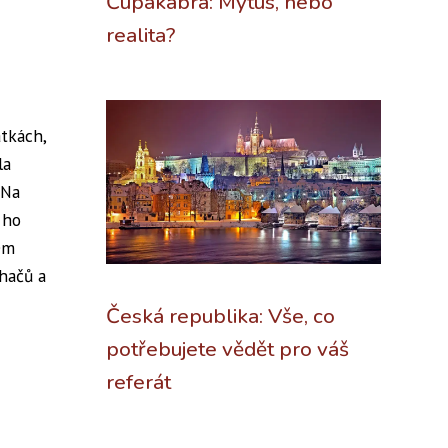
Čupakabra: Mýtus, nebo
realita?
tkách,
la
 Na
 ho
ém
chačů a
Česká republika: Vše, co
potřebujete vědět pro váš
referát