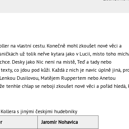
oller na vlastní cestu. Konečně mohl zkoušet nové věci a
sničkách už tolik neřve kytara jako v Lucii, místo toho mích
chce. Desky jako Nic není na místě, Teď a tady nebo
xty, co jdou pod kůži. Každá z nich je navíc úplně jiná, pr
 - s Lenkou Dusilovou, Matějem Ruppertem nebo Anetou
 že tenhle chlap se nebojí zkoušet nové věci a pořád hledá,
 Kollera s jinými českými hudebníky
r
Jaromír Nohavica