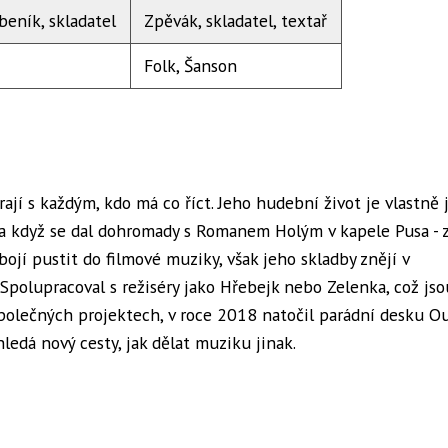
beník, skladatel
Zpěvák, skladatel, textař
Folk, Šanson
hrají s každým, kdo má co říct. Jeho hudební život je vlastně
ba když se dal dohromady s Romanem Holým v kapele Pusa - 
bojí pustit do filmové muziky, však jeho skladby znějí v
polupracoval s režiséry jako Hřebejk nebo Zelenka, což jso
polečných projektech, v roce 2018 natočil parádní desku O
ledá nový cesty, jak dělat muziku jinak.