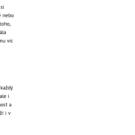
si
tě nebo
toho,
ála
mu víc
 každý
ale i
ost a
í i v