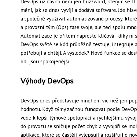
DevOps už dávno není jen buzzword, kterým se IT f
mění, jak se dnes vyvíjí a dodává software. Jde hla
a společně využívat automatizované procesy, které s
a provozní tým (Ops) zase svoje, ale teď spolu mnoh
Automatizace je přitom naprosto klíčová - díky ní
DevOps světě se kód průběžně testuje, integruje a 
potřebují a chtějí. A výsledek? Nové funkce se do
lidi jsou spokojenější.
Výhody DevOps
DevOps dnes představuje mnohem víc než jen popul
hodnotu. Když týmy začnou fungovat podle DevOps 
vede k lepší týmové spolupráci a rychlejšímu vývo
do provozu se snižuje počet chyb a vývojáři se moh
aplikace, které se častěji vylepšují a rozšiřují o