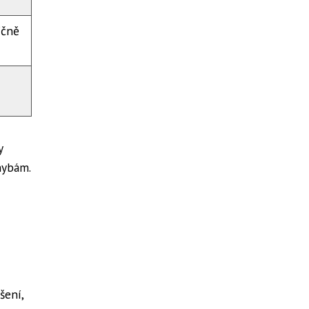
íčně
y
hybám.
šení,