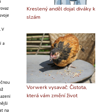
u
rovaz
Kreslený anděl dojal diváky k
svoje
slzám
 V
í a
ečnou
Vorwerk vysavač: Čistota,
ož
která vám změní život
sazení
nější
at na