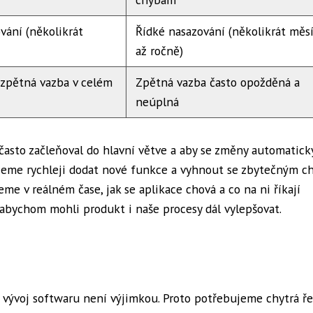
vání (několikrát
Řídké nasazování (několikrát měs
až ročně)
 zpětná vazba v celém
Zpětná vazba často opožděná a
neúplná
 často začleňoval do hlavní větve a aby se změny automatick
žeme rychleji dodat nové funkce a vyhnout se zbytečným c
 v reálném čase, jak se aplikace chová a co na ni říkají
abychom mohli produkt i naše procesy dál vylepšovat.
 vývoj softwaru není výjimkou. Proto potřebujeme chytrá ře