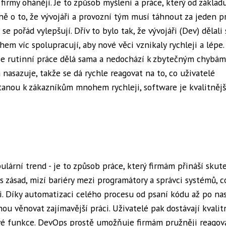
irmy ohánějí. Je to způsob myšlení a práce, který od základ
vně o to, že vývojáři a provozní tým musí táhnout za jeden p
e pořád vylepšují. Dřív to bylo tak, že vývojáři (Dev) dělali 
em víc spolupracují, aby nové věci vznikaly rychleji a lépe.
 se rutinní práce dělá sama a nedochází k zbytečným chybám.
nasazuje, takže se dá rychle reagovat na to, co uživatelé
stanou k zákazníkům mnohem rychleji, software je kvalitnějš
ární trend - je to způsob práce, který firmám přináší skut
zásad, mizí bariéry mezi programátory a správci systémů, c
ji. Díky automatizaci celého procesu od psaní kódu až po na
ou věnovat zajímavější práci. Uživatelé pak dostávají kvalit
 nové funkce. DevOps prostě umožňuje firmám pružněji reagov