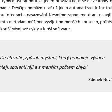
zní týmy musí táhnout za jeden provaz a dělit se o své know-
nám s DevOps pomůžou - ať už jde o automatizaci infrastru
nou integraci a nasazování. Nesmíme zapomenout ani na agil
 těmto metodám můžeme vyvíjet po menších kouscích, průbě
ratší vývojové cykly a lepší software.
še filozofie, způsob myšlení, který propojuje vývoj a
leji, spolehlivěji a s menším počtem chyb.
Zdeněk Nov