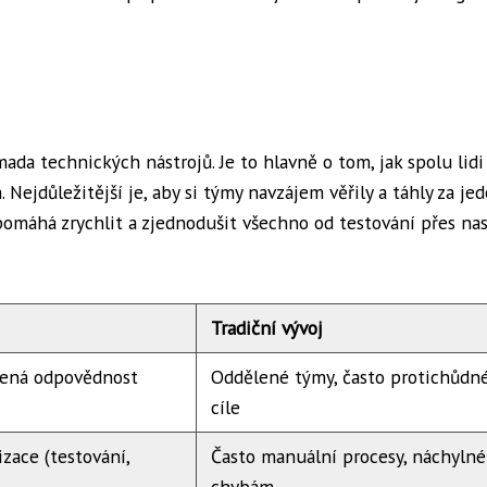
a technických nástrojů. Je to hlavně o tom, jak spolu lidi
 Nejdůležitější je, aby si týmy navzájem věřily a táhly za je
 pomáhá zrychlit a zjednodušit všechno od testování přes na
Tradiční vývoj
ílená odpovědnost
Oddělené týmy, často protichůdn
cíle
zace (testování,
Často manuální procesy, náchylné
chybám