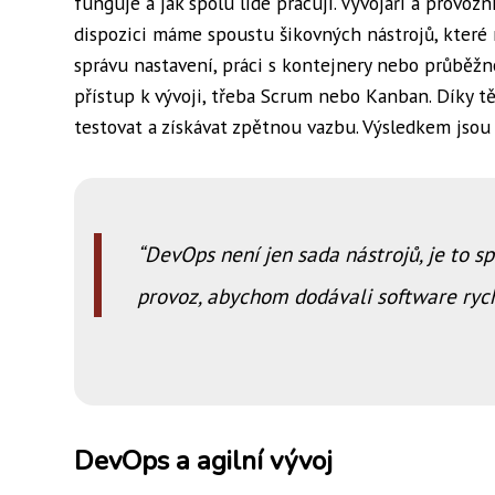
funguje a jak spolu lidé pracují. Vývojáři a provo
dispozici máme spoustu šikovných nástrojů, které 
správu nastavení, práci s kontejnery nebo průběž
přístup k vývoji, třeba Scrum nebo Kanban. Díky
testovat a získávat zpětnou vazbu. Výsledkem jsou k
DevOps není jen sada nástrojů, je to spí
provoz, abychom dodávali software rych
DevOps a agilní vývoj