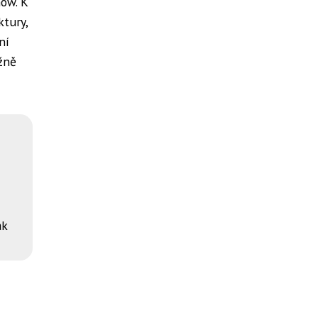
how. K
ktury,
ní
žně
ák