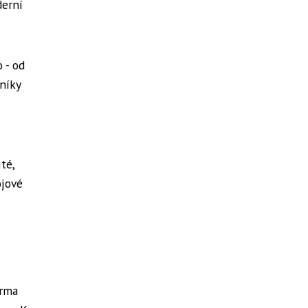
derní
 - od
níky
té,
ojové
irma