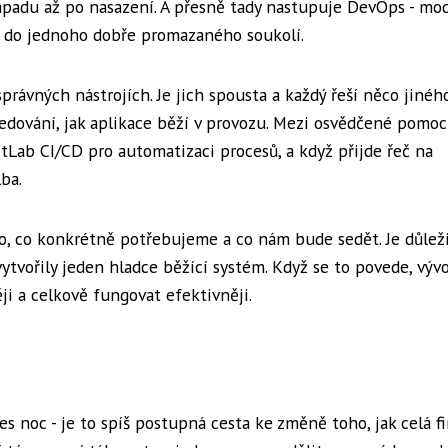
nápadu až po nasazení. A přesně tady nastupuje DevOps - mo
m do jednoho dobře promazaného soukolí.
ávných nástrojích. Je jich spousta a každý řeší něco jiného
edování, jak aplikace běží v provozu. Mezi osvědčené pomoc
itLab CI/CD pro automatizaci procesů, a když přijde řeč na
ba.
o, co konkrétně potřebujeme a co nám bude sedět. Je důleži
ytvořily jeden hladce běžící systém. Když se to povede, výv
ji a celkově fungovat efektivněji.
s noc - je to spíš postupná cesta ke změně toho, jak celá f