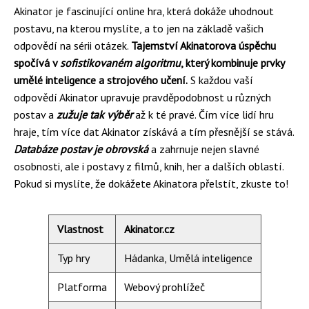
Akinator je fascinující online hra, která dokáže uhodnout
postavu, na kterou myslíte, a to jen na základě vašich
odpovědí na sérii otázek.
Tajemství Akinatorova úspěchu
spočívá v
sofistikovaném algoritmu
, který kombinuje prvky
umělé inteligence a strojového učení.
S každou vaší
odpovědí Akinator upravuje pravděpodobnost u různých
postav a
zužuje tak výběr
až k té pravé. Čím více lidí hru
hraje, tím více dat Akinator získává a tím přesnější se stává.
Databáze postav je obrovská
a zahrnuje nejen slavné
osobnosti, ale i postavy z filmů, knih, her a dalších oblastí.
Pokud si myslíte, že dokážete Akinatora přelstít, zkuste to!
Vlastnost
Akinator.cz
Typ hry
Hádanka, Umělá inteligence
Platforma
Webový prohlížeč