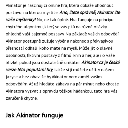
Akinator je fascinující online hra, která dokáže uhodnout
postavu, na kterou myslíte.
Ano, čtete správně, Akinator čte
vaše myšlenky!
No, ne tak úplně. Hra funguje na principu
chytrého algoritmu, který se vás ptá na různé otázky
ohledně vaší tajemné postavy. Na základě vašich odpovědí
Akinator postupně zužuje výběr a nakonec s překvapivou
přesností odhalí, koho máte na mysli. Může jít o slavné
osobnosti, fiktivní postavy z filmů, knih a her, ale i o vaše
blízké, pokud jsou dostatečně unikátní.
Akinator cz je česká
verze této populární hry
, takže si ji můžete užít v našem
jazyce a bez obav, že by Akinator nerozuměl vašim
odpovědím. Ať už hledáte zábavu na pár minut nebo chcete
Akinatora vyzvat s opravdu těžkou hádankou, tato hra vás
zaručeně chytne.
Jak Akinator funguje