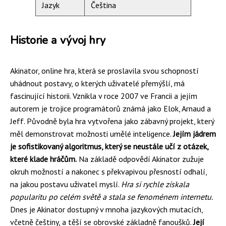
Jazyk
Čeština
Historie a vývoj hry
Akinator, online hra, která se proslavila svou schopností
uhádnout postavy, o kterých uživatelé přemýšlí, má
fascinující historii. Vznikla v roce 2007 ve Francii a jejím
autorem je trojice programátorů známá jako Elok, Arnaud a
Jeff. Původně byla hra vytvořena jako zábavný projekt, který
měl demonstrovat možnosti umělé inteligence.
Jejím jádrem
je sofistikovaný algoritmus, který se neustále učí z otázek,
které klade hráčům.
Na základě odpovědí Akinator zužuje
okruh možností a nakonec s překvapivou přesností odhalí,
na jakou postavu uživatel myslí.
Hra si rychle získala
popularitu po celém světě a stala se fenoménem internetu.
Dnes je Akinator dostupný v mnoha jazykových mutacích,
včetně češtiny, a těší se obrovské základně fanoušků.
Její