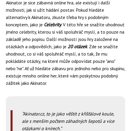
Akinator je sice zábavná online hra, ale existují i další
možnosti, jak si užít hádání postav. Pokud hledáte
alternativy k Akinatoru, zkuste třeba hry s podobným
konceptem, jako je
Celebrity
. V této hře se snažíte uhodnout
jméno celebrity, kterou si váš spoluhráč myslí, a to pouze na
základě jeho popisu. Další možností jsou hry založené na
otázkách a odpovědích, jako je
20 otázek
. Zde se snažíte
uhodnout, co si váš spoluhráč myslí, a to tak, že mu
pokládáte otázky, na které může odpovídat pouze "ano"
nebo "ne". Ať už hledáte zábavu pro jednoho nebo pro skupinu,
existuje mnoho online her, které vám poskytnou podobný
zážitek jako Akinator.
Akinator.cz, to je jako věštit z křišťálové koule,
ale s menším počtem záhadných šepotů a více
otázkami o knírech.