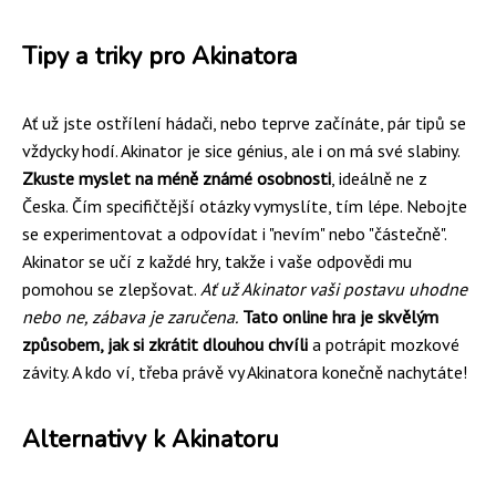
Tipy a triky pro Akinatora
Ať už jste ostřílení hádači, nebo teprve začínáte, pár tipů se
vždycky hodí. Akinator je sice génius, ale i on má své slabiny.
Zkuste myslet na méně známé osobnosti
, ideálně ne z
Česka. Čím specifičtější otázky vymyslíte, tím lépe. Nebojte
se experimentovat a odpovídat i "nevím" nebo "částečně".
Akinator se učí z každé hry, takže i vaše odpovědi mu
pomohou se zlepšovat.
Ať už Akinator vaši postavu uhodne
nebo ne, zábava je zaručena.
Tato online hra je skvělým
způsobem, jak si zkrátit dlouhou chvíli
a potrápit mozkové
závity. A kdo ví, třeba právě vy Akinatora konečně nachytáte!
Alternativy k Akinatoru