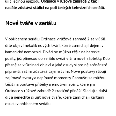
ujít jedinou epizodu.
Ordinace v růžové zahradě 2 tak i
nadále zůstává stálicí na poli českých televizních seriálů.
Nové tváře v seriálu
V oblíbeném seriálu Ordinace v růžové zahradě 2 se v 868.
díle objeví několik nových tváří, které zamíchají dějem v
kamenické nemocnici. Diváci se můžou těšit na herecké
posily, jež přinesou do seriálu svěží vítr a nové zápletky. Kdo
přesně se v Ordinaci objeví a jaké osudy si pro ně scénáristé
připravili, zatím zůstává tajemstvím. Nové postavy slibují
zajímavé zvraty a napínavé momenty. Fanoušci se můžou
těšit na poutavé příběhy a emotivní scény, které jim
Ordinace v růžové zahradě 2 tradičně přináší. Sledujte další
díl a nenechte si ujít nové tváře, které zamíchají kartami
osudu v oblíbeném seriálu.