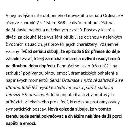
V nejnovějším díle oblíbeného televizního seriálu Ordinace v
růžové zahradě 2 s číslem 868 se diváci mohou těšit na
další dávku napětí a nečekaných zvratů. Postavy, které si
diváci za dlouhá léta vysílání oblíbili, se ocitnou v nelehkých
životních situacích, jež prověří jejich charaktery i vzájemné
vztahy.
Tvůrci seriálu slibují, že epizoda 868 přinese do děje
zásadní zvrat, který zamíchá kartami a ovlivní osudy hrdinů
na dlouhou dobu dopředu.
Fanoušci se tak můžou těšit na
strhující podívanou plnou emocí, dramatických odhalení a
napínavých momentů.
Seriál Ordinace v růžové zahradě 2 se
dlouhodobě těší vysoké sledovanosti a patří k stálicím
televizních obrazovek.
Jeho popularita tkví v poutavých
příbězích z lékařského prostředí, které jsou protkány osudy
sympatických postav.
Nová epizoda slibuje, že v tomto
trendu bude seriál pokračovat a divákům nabídne další porci
napětí a emocí.