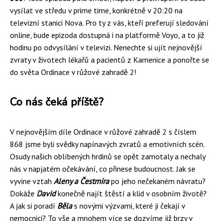
vysílat ve středu v prime time, konkrétně v 20:20 na
televizní stanici Nova. Pro ty z vás, kteří preferují sledování
online, bude epizoda dostupná i na platformě Voyo, a to již
hodinu po odvysílání v televizi. Nenechte si ujít nejnovější
zvraty v životech lékařů a pacientů z Kamenice a ponořte se
do světa Ordinace v růžové zahradě 2!
Co nás čeká příště?
V nejnovějším díle Ordinace v růžové zahradě 2 s číslem
868 jsme byli svědky napínavých zvratů a emotivních scén.
Osudy našich oblíbených hrdinů se opět zamotaly a nechaly
nás v napjatém očekávání, co přinese budoucnost. Jak se
vyvine vztah
Aleny a Čestmíra
po jeho nečekaném návratu?
Dokáže
David
konečně najít štěstí a klid v osobním životě?
A jak si poradí
Běla
s novými výzvami, které ji čekají v
nemocnici? To vše a mnohem více se dozvíme již brzy v