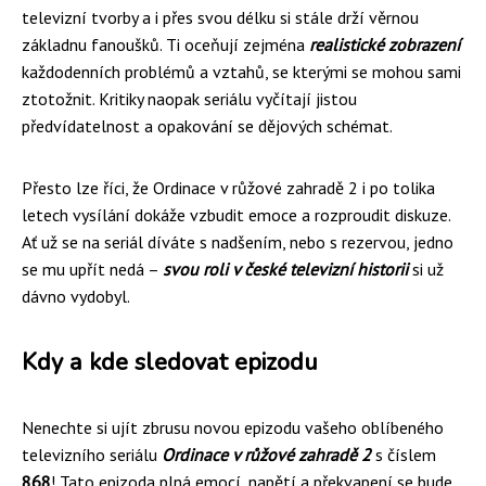
televizní tvorby a i přes svou délku si stále drží věrnou
základnu fanoušků. Ti oceňují zejména
realistické zobrazení
každodenních problémů a vztahů, se kterými se mohou sami
ztotožnit. Kritiky naopak seriálu vyčítají jistou
předvídatelnost a opakování se dějových schémat.
Přesto lze říci, že Ordinace v růžové zahradě 2 i po tolika
letech vysílání dokáže vzbudit emoce a rozproudit diskuze.
Ať už se na seriál díváte s nadšením, nebo s rezervou, jedno
se mu upřít nedá –
svou roli v české televizní historii
si už
dávno vydobyl.
Kdy a kde sledovat epizodu
Nenechte si ujít zbrusu novou epizodu vašeho oblíbeného
televizního seriálu
Ordinace v růžové zahradě 2
s číslem
868
! Tato epizoda plná emocí, napětí a překvapení se bude