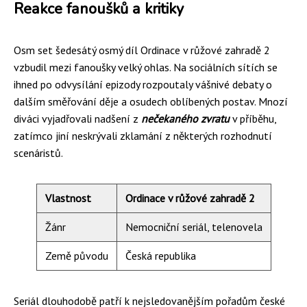
Reakce fanoušků a kritiky
Osm set šedesátý osmý díl Ordinace v růžové zahradě 2
vzbudil mezi fanoušky velký ohlas. Na sociálních sítích se
ihned po odvysílání epizody rozpoutaly vášnivé debaty o
dalším směřování děje a osudech oblíbených postav. Mnozí
diváci vyjadřovali nadšení z
nečekaného zvratu
v příběhu,
zatímco jiní neskrývali zklamání z některých rozhodnutí
scenáristů.
Vlastnost
Ordinace v růžové zahradě 2
Žánr
Nemocniční seriál, telenovela
Země původu
Česká republika
Seriál dlouhodobě patří k nejsledovanějším pořadům české