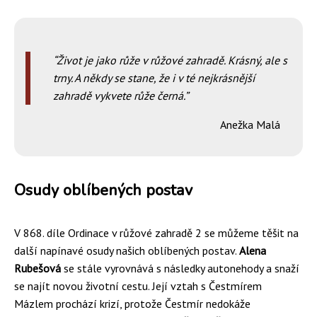
Život je jako růže v růžové zahradě. Krásný, ale s
trny. A někdy se stane, že i v té nejkrásnější
zahradě vykvete růže černá.
Anežka Malá
Osudy oblíbených postav
V 868. díle Ordinace v růžové zahradě 2 se můžeme těšit na
další napínavé osudy našich oblíbených postav.
Alena
Rubešová
se stále vyrovnává s následky autonehody a snaží
se najít novou životní cestu. Její vztah s Čestmírem
Mázlem prochází krizí, protože Čestmír nedokáže