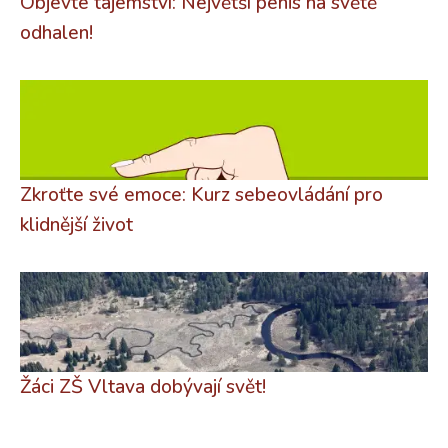
Objevte tajemství: Největší penis na světě
odhalen!
Zkroťte své emoce: Kurz sebeovládání pro
klidnější život
Žáci ZŠ Vltava dobývají svět!