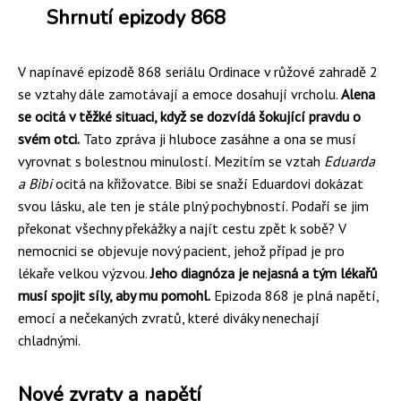
Shrnutí epizody 868
V napínavé epizodě 868 seriálu Ordinace v růžové zahradě 2
se vztahy dále zamotávají a emoce dosahují vrcholu.
Alena
se ocitá v těžké situaci, když se dozvídá šokující pravdu o
svém otci.
Tato zpráva ji hluboce zasáhne a ona se musí
vyrovnat s bolestnou minulostí. Mezitím se vztah
Eduarda
a Bibi
ocitá na křižovatce. Bibi se snaží Eduardovi dokázat
svou lásku, ale ten je stále plný pochybností. Podaří se jim
překonat všechny překážky a najít cestu zpět k sobě? V
nemocnici se objevuje nový pacient, jehož případ je pro
lékaře velkou výzvou.
Jeho diagnóza je nejasná a tým lékařů
musí spojit síly, aby mu pomohl.
Epizoda 868 je plná napětí,
emocí a nečekaných zvratů, které diváky nenechají
chladnými.
Nové zvraty a napětí