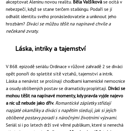
akceptovat Aleninu novou realitu.
Běla Valšíková
se ocitá v
nebezpečí, když se stane terčem stalkingu. Podaří se jí
odhalit identitu svého pronásledovatele a uniknout jeho
hrozbám?
Diváci se můžou těšit na napínavé chvíle a
nečekané zvraty.
Láska, intriky a tajemství
V 868. epizodě seriálu Ordinace v růžové zahradě 2 se diváci
opět ponoří do spletité sítě vztahů, tajemství a intrik.
Láska a nenávist se prolínají chodbami kamenické nemocnice
a osudy oblíbených postav se dramaticky proplétají.
Diváci se
mohou těšit na napínavé momenty, kdy pravda vyjde najevo
a nic už nebude jako dřív.
Romantické zápletky střídají
napjaté okamžiky a diváci s napětím sledují, jak si jejich
oblíbené postavy poradí s náročnými životními výzvami.
Seriál si i po letech drží své věrné publikum, které si nenechá