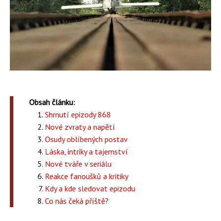
Obsah článku:
Shrnutí epizody 868
Nové zvraty a napětí
Osudy oblíbených postav
Láska, intriky a tajemství
Nové tváře v seriálu
Reakce fanoušků a kritiky
Kdy a kde sledovat epizodu
Co nás čeká příště?