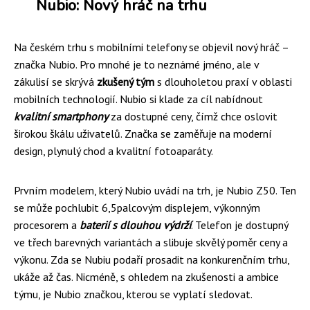
Nubio: Nový hráč na trhu
Na českém trhu s mobilními telefony se objevil nový hráč –
značka Nubio. Pro mnohé je to neznámé jméno, ale v
zákulisí se skrývá
zkušený tým
s dlouholetou praxí v oblasti
mobilních technologií. Nubio si klade za cíl nabídnout
kvalitní smartphony
za dostupné ceny, čímž chce oslovit
širokou škálu uživatelů. Značka se zaměřuje na moderní
design, plynulý chod a kvalitní fotoaparáty.
Prvním modelem, který Nubio uvádí na trh, je Nubio Z50. Ten
se může pochlubit 6,5palcovým displejem, výkonným
procesorem a
baterií s dlouhou výdrží
. Telefon je dostupný
ve třech barevných variantách a slibuje skvělý poměr ceny a
výkonu. Zda se Nubiu podaří prosadit na konkurenčním trhu,
ukáže až čas. Nicméně, s ohledem na zkušenosti a ambice
týmu, je Nubio značkou, kterou se vyplatí sledovat.