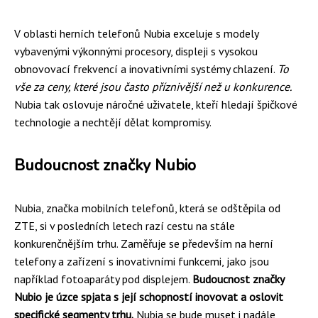
V oblasti herních telefonů Nubia exceluje s modely
vybavenými výkonnými procesory, displeji s vysokou
obnovovací frekvencí a inovativními systémy chlazení.
To
vše za ceny, které jsou často příznivější než u konkurence.
Nubia tak oslovuje náročné uživatele, kteří hledají špičkové
technologie a nechtějí dělat kompromisy.
Budoucnost značky Nubio
Nubia, značka mobilních telefonů, která se odštěpila od
ZTE, si v posledních letech razí cestu na stále
konkurenčnějším trhu. Zaměřuje se především na herní
telefony a zařízení s inovativními funkcemi, jako jsou
například fotoaparáty pod displejem.
Budoucnost značky
Nubio je úzce spjata s její schopností inovovat a oslovit
specifické segmenty trhu.
Nubia se bude muset i nadále