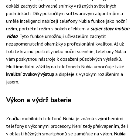
dokáží zachytit úchvatné snímky v různých světelných
podmínkách. Díky pokročilým softwarovým algoritmům a
umělé inteligenci nabízejí telefony Nubia funkce jako noční
režim, portrétní režim s bokeh efektem a
super slow motion
video
. Tyto funkce umožňují uživatelům zachytit
nezapomenutelné okamžiky s profesionální kvalitou. Ať už
fotíte krajinu, portréty nebo noční scenérie, telefony Nubia
vám poskytnou nástroje k dosažení působivých výsledků.
Multimediální zážitky na telefonech Nubia umocňuje také
kvalitní zvukový výstup
a displeje s vysokým rozlišením a
jasem.
Výkon a výdrž baterie
Značka mobilních telefonů Nubia je známá svými herními
telefony s výkonnými procesory. Není tedy překvapením, že i
v oblasti běžných smartphonů se zaměřuje na výkon.
Nubia