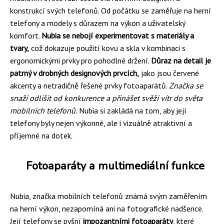
konstrukcí svých telefonů. Od počátku se zaměřuje na herní
telefony a modely s důrazem na výkon a uživatelský
komfort.
Nubia se nebojí experimentovat s materiály a
tvary,
což dokazuje použití kovu a skla v kombinaci s
ergonomickými prvky pro pohodlné držení.
Důraz na detail je
patrný v drobných designových prvcích,
jako jsou červené
akcenty a netradičně řešené prvky fotoaparátů.
Značka se
snaží odlišit od konkurence a přinášet svěží vítr do světa
mobilních telefonů.
Nubia si zakládá na tom, aby její
telefony byly nejen výkonné, ale i vizuálně atraktivní a
příjemné na dotek.
Fotoaparáty a multimediální funkce
Nubia, značka mobilních telefonů známá svým zaměřením
na herní výkon, nezapomíná ani na fotografické nadšence.
Její telefony se pyšní
impozantními fotoaparáty
, které