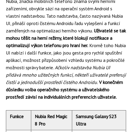
Nubia, značka mobilních telefonů známá svými herními
zařízeními, obvykle sází na operační systém Android s
vlastní nadstavbou. Tato nadstavba, často nazývaná Nubia
UI, přináší oproti čistému Androidu řadu vylepšení a funkcí
zaměřených na optimalizaci herního výkonu.
Uživatelé se tak
mohou těšit na herní režimy, které blokují notifikace a
optimalizují výkon telefonu pro hraní her.
Kromě toho Nubia
UI nabízí i další funkce, jako jsou gesta pro rychlé spuštění
aplikací, možnost přizpůsobení vzhledu systému a pokročilé
možnosti správy baterie.
Ačkoliv nadstavba Nubia UI
přidává mnoho užitečných funkcí, někteří uživatelé preferují
čistší a jednodušší prostředí čistého Androidu.
V konečném
důsledku volba operačního systému a uživatelského
prostředí závisí na individuálních preferencích uživatele.
Funkce
Nubia Red Magic
Samsung Galaxy S23
8 Pro
Ultra