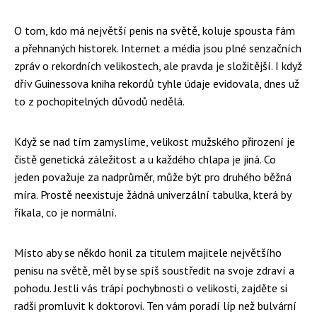
O tom, kdo má největší penis na světě, koluje spousta fám
a přehnaných historek. Internet a média jsou plné senzačních
zpráv o rekordních velikostech, ale pravda je složitější. I když
dřív Guinessova kniha rekordů tyhle údaje evidovala, dnes už
to z pochopitelných důvodů nedělá.
Když se nad tím zamyslíme, velikost mužského přirození je
čistě genetická záležitost a u každého chlapa je jiná. Co
jeden považuje za nadprůměr, může být pro druhého běžná
míra. Prostě neexistuje žádná univerzální tabulka, která by
říkala, co je normální.
Místo aby se někdo honil za titulem majitele největšího
penisu na světě, měl by se spíš soustředit na svoje zdraví a
pohodu. Jestli vás trápí pochybnosti o velikosti, zajděte si
radši promluvit k doktorovi. Ten vám poradí líp než bulvární