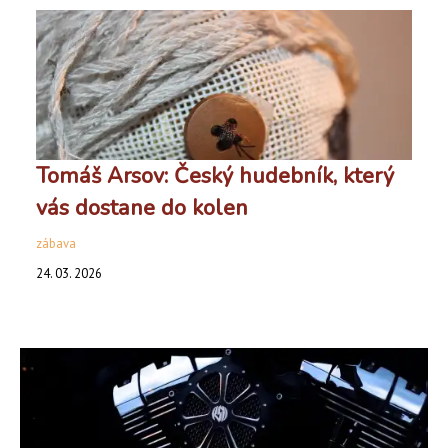
Tomáš Arsov: Český hudebník, který
vás dostane do kolen
zábava
24. 03. 2026