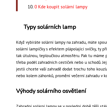
0 Kde koupit solární lampy
Typy solárních lamp
Když vybíráte solární lampy na zahradu, máte spou
solární lampičky s efektem plápolající svíčky, ty p
tak útulnou, teploučkou atmosféru. Pak tu máme pr
třeba podél zahradních cestiček nebo u schodů. Jeji
jestli chcete vaší zahradě dodat trochu toho kouzl
nebo kolem záhonků, promění večerní zahradu v ko
Výhody solárního osvětlení
Zahradní solární lampy se v poslední době těší stál