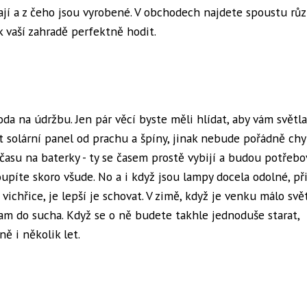
dají a z čeho jsou vyrobené. V obchodech najdete spoustu rů
k vaší zahradě perfektně hodit.
da na údržbu. Jen pár věcí byste měli hlídat, aby vám světla
it solární panel od prachu a špíny, jinak nebude pořádně chy
 času na baterky - ty se časem prostě vybijí a budou potřebo
upíte skoro všude. No a i když jsou lampy docela odolné, př
ichřice, je lepší je schovat. V zimě, když je venku málo svět
kam do sucha. Když se o ně budete takhle jednoduše starat,
ě i několik let.