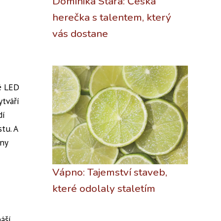
Dominika Stařá: Česká
herečka s talentem, který
vás dostane
vé LED
ytváří
dí
tu. A
iny
Vápno: Tajemství staveb,
které odolaly staletím
áší