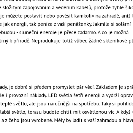
e složitým zapojováním a vedením kabelů, protože tyhle ši
 je můžete postavit nebo pověsit kamkoliv na zahradě, aniž 
e jak energii, tak peníze z vaší peněženky. Jakmile si solární
nebudou - sluneční energie je přece zadarmo. A co je možná
etrný k přírodě. Neprodukuje totiž vůbec žádné skleníkové pl
ady, je dobré si předem promyslet pár věcí. Základem je spr
le i provozní náklady. LED světla šetří energii a vydrží opra
teplé světlo, ale jsou náročnější na spotřebu. Taky si pohlíd
labší světlo, terasu budete chtít mít osvětlenou víc. A když
 a z čeho jsou vyrobené. Měly by ladit s vaší zahradou a hla