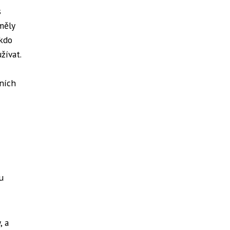
s
měly
ikdo
žívat.
rních
u
, a