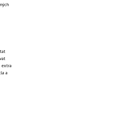
zných
tat
vat
i extra
la a