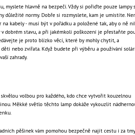
, myslete hlavně na bezpečí. Vždy si pořiďte pouze lampy 
ny důležité normy. Dobře si rozmyslete, kam je umístíte. Ne
or na kabely - musí být v pořádku a položené tak, aby o ně n
y v dobrém stavu, a při jakémkoli poškození je přestaňte pou
dávejte je proto blízko věcí, které by mohly chytit, a
děti nebo zvířata. Když budete při výběru a používání solá
vaší zahrady.
u skvělou volbou pro každého, kdo chce vytvořit kouzelnou
třinou. Měkké světlo těchto lamp dokáže vykouzlit nádherno
enku.
radních pěšinek vám pomohou bezpečně najít cestu i za tmy