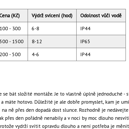
Cena (Kč)
Výdrž svícení (hod)
Odolnost vůči vodě
100 - 300
6-8
IP44
500 - 1500
8-12
IP65
200 - 500
4-6
IP44
 se bát složité montáže. Je to vlastně úplně jednoduché - s
 máte hotovo. Důležité je ale dobře promyslet, kam je umís
de na ně přes den dopadá dost slunce. Rozhodně je nedávejte
ak přes den pořádně nenabily a v noci by moc dlouho nesvíti
rotože vydrží svítit opravdu dlouho a není potřeba je měnit