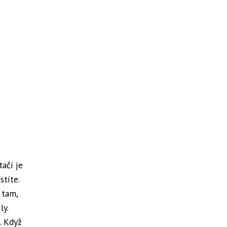
tačí je
títe.
 tam,
ly.
. Když