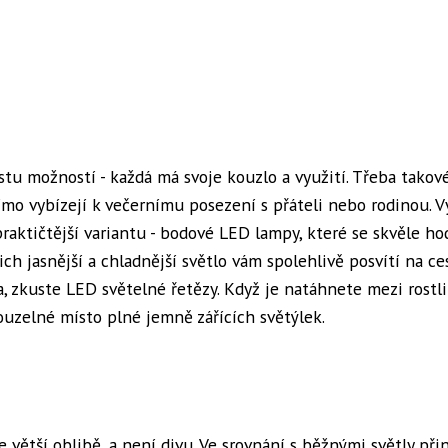
stu možností - každá má svoje kouzlo a využití. Třeba tako
římo vybízejí k večernímu posezení s přáteli nebo rodinou. V
aktičtější variantu - bodové LED lampy, které se skvěle ho
ch jasnější a chladnější světlo vám spolehlivě posvítí na ces
a, zkuste LED světelné řetězy. Když je natáhnete mezi rostl
uzelné místo plné jemně zářících světýlek.
e větší oblibě, a není divu. Ve srovnání s běžnými světly přin