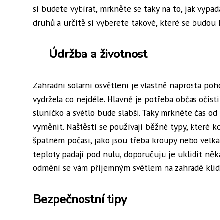
si budete vybírat, mrkněte se taky na to, jak vypa
druhů a určitě si vyberete takové, které se budou 
Údržba a životnost
Zahradní solární osvětlení je vlastně naprostá poho
vydržela co nejdéle. Hlavně je potřeba občas očist
sluníčko a světlo bude slabší. Taky mrkněte čas od
vyměnit. Naštěstí se používají běžné typy, které ko
špatném počasí, jako jsou třeba kroupy nebo velká v
teploty padají pod nulu, doporučuju je uklidit ně
odmění se vám příjemným světlem na zahradě klidn
Bezpečnostní tipy