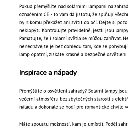
Pokud přemýšlíte nad solárními lampami na zahradu
označením CE - to vám dá jistotu, že splňují všech
by nikomu překážet ani svítit do očí. Dejte si poz
neklopýtl. Kontrolujte pravidelně, jestli jsou lamp
Pamatujte, že i solární světla se můžou zahřívat. Ne
nenechávejte je bez dohledu tam, kde se pohybují 
lamp opatrní, získáte krásné a bezpečné osvětlení 
Inspirace a nápady
Přemýšlíte o osvětlení zahrady? Solární lampy jso
večerní atmosféru bez zbytečných starostí s elek
náladu a dokonale se hodí pro romantické chvíle v
Máte spoustu možností, kam je umístit. Podél zah