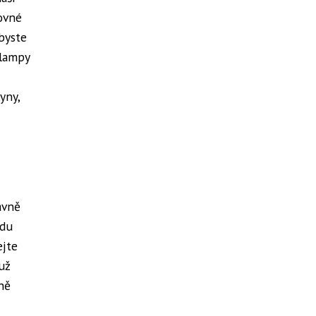
kovné
byste
 lampy
yny,
ávně
vdu
ejte
 už
vně