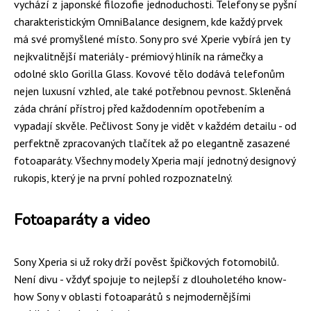
vychází z japonské filozofie jednoduchosti. Telefony se pyšní
charakteristickým OmniBalance designem, kde každý prvek
má své promyšlené místo. Sony pro své Xperie vybírá jen ty
nejkvalitnější materiály - prémiový hliník na rámečky a
odolné sklo Gorilla Glass. Kovové tělo dodává telefonům
nejen luxusní vzhled, ale také potřebnou pevnost. Skleněná
záda chrání přístroj před každodenním opotřebením a
vypadají skvěle. Pečlivost Sony je vidět v každém detailu - od
perfektně zpracovaných tlačítek až po elegantně zasazené
fotoaparáty. Všechny modely Xperia mají jednotný designový
rukopis, který je na první pohled rozpoznatelný.
Fotoaparáty a video
Sony Xperia si už roky drží pověst špičkových fotomobilů.
Není divu - vždyť spojuje to nejlepší z dlouholetého know-
how Sony v oblasti fotoaparátů s nejmodernějšími