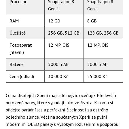
Procesor
Snapdragon 8
Snapdragon 8
Gen 1
Gen 1
RAM
12 GB
8 GB
Úložiště
256 GB, 512 GB
128 GB, 256 GB
Fotoaparát
12 MP, OIS
12 MP, OIS
(hlavní)
Baterie
5000 mAh
5000 mAh
Cena (odhad)
30 000 Kč
25 000 Kč
Co na displejích Xperií majitelé nejvíc oceňují? Především
přirozené barvy, které vypadají jako ze života. K tomu si
přidejte parádní jas a perfektní čitelnost i za ostrého
poledního slunce. Většina současných Xperií se pyšní
moderními OLED panely s vysokým rozlišením a podporou