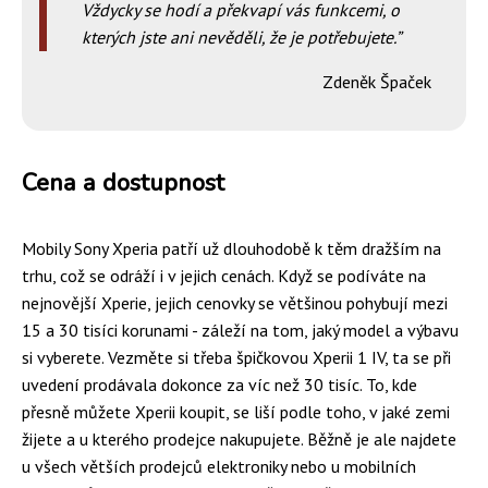
Vždycky se hodí a překvapí vás funkcemi, o
kterých jste ani nevěděli, že je potřebujete.
Zdeněk Špaček
Cena a dostupnost
Mobily Sony Xperia patří už dlouhodobě k těm dražším na
trhu, což se odráží i v jejich cenách. Když se podíváte na
nejnovější Xperie, jejich cenovky se většinou pohybují mezi
15 a 30 tisíci korunami - záleží na tom, jaký model a výbavu
si vyberete. Vezměte si třeba špičkovou Xperii 1 IV, ta se při
uvedení prodávala dokonce za víc než 30 tisíc. To, kde
přesně můžete Xperii koupit, se liší podle toho, v jaké zemi
žijete a u kterého prodejce nakupujete. Běžně je ale najdete
u všech větších prodejců elektroniky nebo u mobilních