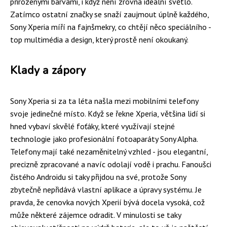
přirozenými barvami, i když není zrovna ideální světlo.
Zatímco ostatní značky se snaží zaujmout úplně každého,
Sony Xperia míří na fajnšmekry, co chtějí něco speciálního -
top multimédia a design, který prostě není okoukaný.
Klady a zápory
Sony Xperia si za ta léta našla mezi mobilními telefony
svoje jedinečné místo. Když se řekne Xperia, většina lidí si
hned vybaví skvělé foťáky, které využívají stejné
technologie jako profesionální fotoaparáty Sony Alpha.
Telefony mají také nezaměnitelný vzhled - jsou elegantní,
precizně zpracované a navíc odolají vodě i prachu. Fanoušci
čistého Androidu si taky přijdou na své, protože Sony
zbytečně nepřidává vlastní aplikace a úpravy systému. Je
pravda, že cenovka nových Xperií bývá docela vysoká, což
může některé zájemce odradit. V minulosti se taky