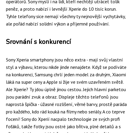
operátorů. Sony myslí i na lidi, kteří nechtějí utrácet tolik
peněz, a proto nabízí i levnější Xperie do 10 tisíc korun.
Tyhle telefony sice nemají všechny ty nejnovější vychytávky,
ale pořád nabízí solidní výkon a příjemné používání.
Srovnání s konkurencí
Sony Xperia smartphony jsou něco extra - mají svůj vlastní
styl a výbavu, kterou nikde jinde nenajdete. Když se podíváte
na konkurenci, Samsung chrlí jeden model za druhým, Xiaomi
láká na super ceny a Apple si žije ve svém uzavřeném světě.
Ale Xperie? Ty jdou úplně jinou cestou. Jejich hlavní parketou
jsou parádní zvuk a obraz. Displeje těchto telefonů jsou
naprostá špička - úžasné rozlišení, věrné barvy, prostě paráda
pro každého, kdo rád kouká na filmy nebo seriály. A co teprve
focení! Sony do Xperií nacpalo technologie ze svých profi
foťáků, takže fotky jsou ostré jako břitva, plné detailů a s