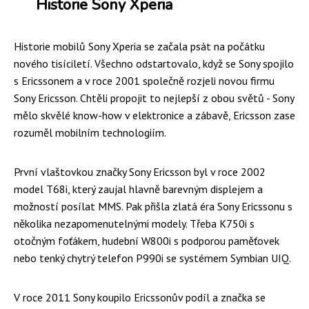
Historie Sony Xperia
Historie mobilů Sony Xperia se začala psát na počátku
nového tisíciletí. Všechno odstartovalo, když se Sony spojilo
s Ericssonem a v roce 2001 společně rozjeli novou firmu
Sony Ericsson. Chtěli propojit to nejlepší z obou světů - Sony
mělo skvělé know-how v elektronice a zábavě, Ericsson zase
rozuměl mobilním technologiím.
První vlaštovkou značky Sony Ericsson byl v roce 2002
model T68i, který zaujal hlavně barevným displejem a
možností posílat MMS. Pak přišla zlatá éra Sony Ericssonu s
několika nezapomenutelnými modely. Třeba K750i s
otočným foťákem, hudební W800i s podporou paměťovek
nebo tenký chytrý telefon P990i se systémem Symbian UIQ.
V roce 2011 Sony koupilo Ericssonův podíl a značka se