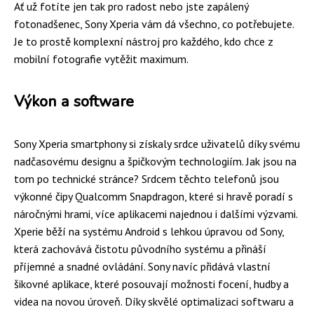
Ať už fotíte jen tak pro radost nebo jste zapálený
fotonadšenec, Sony Xperia vám dá všechno, co potřebujete.
Je to prostě komplexní nástroj pro každého, kdo chce z
mobilní fotografie vytěžit maximum.
Výkon a software
Sony Xperia smartphony si získaly srdce uživatelů díky svému
nadčasovému designu a špičkovým technologiím. Jak jsou na
tom po technické stránce? Srdcem těchto telefonů jsou
výkonné čipy Qualcomm Snapdragon, které si hravě poradí s
náročnými hrami, více aplikacemi najednou i dalšími výzvami.
Xperie běží na systému Android s lehkou úpravou od Sony,
která zachovává čistotu původního systému a přináší
příjemné a snadné ovládání. Sony navíc přidává vlastní
šikovné aplikace, které posouvají možnosti focení, hudby a
videa na novou úroveň. Díky skvělé optimalizaci softwaru a