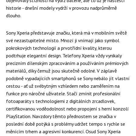
objevovaly stížnosti na výdrž baterie, ale to už je naštěstí
historie - dnešní modely vydrží v provozu nadprůměrně
dlouho.
Sony Xperia představuje značku, která má v mobilním světě
své nezastupitelné místo. Mnozí ji vnímají jako symbol
pokrokových technologií a prvotřídní kvality, kterou
podtrhuje elegantní design. Telefony Xperia vždy vynikaly
precizním dílenským zpracováním a používáním prémiových
materiálů, díky čemuž jsou skutečně odolné. V záplavě
podobně vypadajících smartphonů se Sony nebálo jít vlastní
cestou - ať už svébytným vzhledem nebo zaměřením na
funkce pro náročné uživatele. Stačí zmínit profesionální
fotoaparáty s technologiemi z digitálních zrcadlovek,
certifikovanou voděodolnost nebo propojení s herní konzolí
PlayStation. Navzdory těmto přednostem se značka v
poslední době potýká s problémy udržet tempo s rychle se
měnícím trhem a agresivní konkurencí. Osud Sony Xperia