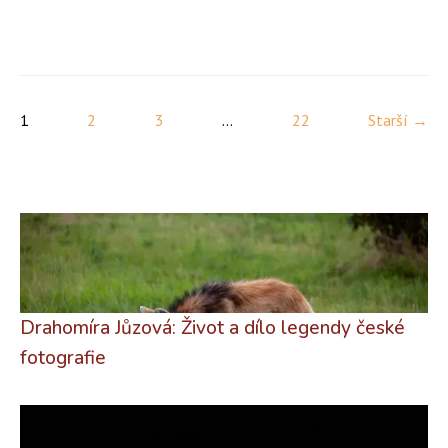
1
2
3
...
22
Starší →
Drahomíra Jůzová: Život a dílo legendy české
fotografie