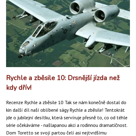
Rychle a zběsile 10: Drsnější jízda než
kdy dřív!
Recenze Rychle a zběsile 10 Tak se nám konečně dostal do
kin další díl naší oblíbené ságy Rychle a zběsile! Tentokrát
jde o jubilejní desítku, která servíruje přesně to, co od téhle
série očekáváme - našlapanou akci a rodinnou dramatičnost.
Dom Toretto se svojí partou čelí asi nejtvrdšímu