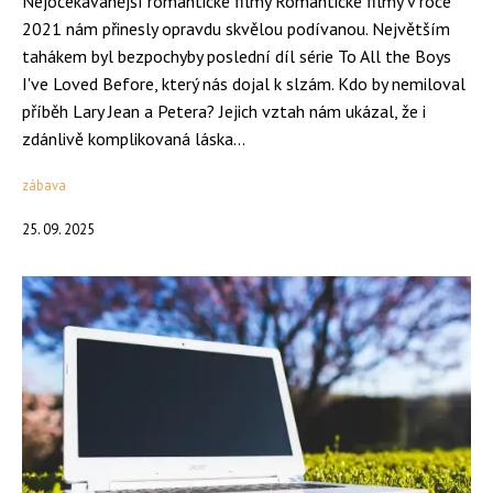
Nejočekávanější romantické filmy Romantické filmy v roce
2021 nám přinesly opravdu skvělou podívanou. Největším
tahákem byl bezpochyby poslední díl série To All the Boys
I've Loved Before, který nás dojal k slzám. Kdo by nemiloval
příběh Lary Jean a Petera? Jejich vztah nám ukázal, že i
zdánlivě komplikovaná láska...
zábava
25. 09. 2025