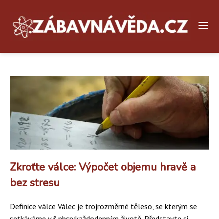
Zkroťte válce: Výpočet objemu hravě a
bez stresu
Definice válce Válec je trojrozměrné těleso, se kterým se
setkáváme v&nbsp;každodenním životě. Představte si