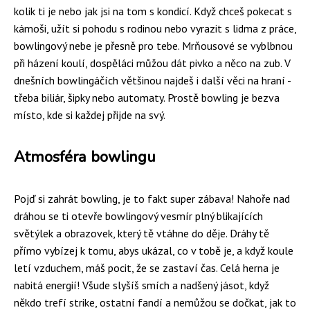
kolik ti je nebo jak jsi na tom s kondicí. Když chceš pokecat s
kámoši, užít si pohodu s rodinou nebo vyrazit s lidma z práce,
bowlingový nebe je přesně pro tebe. Mrňousové se vyblbnou
při házení koulí, dospěláci můžou dát pivko a něco na zub. V
dnešních bowlingáčích většinou najdeš i další věci na hraní -
třeba biliár, šipky nebo automaty. Prostě bowling je bezva
místo, kde si každej přijde na svý.
Atmosféra bowlingu
Pojď si zahrát bowling, je to fakt super zábava! Nahoře nad
dráhou se ti otevře bowlingový vesmír plný blikajících
světýlek a obrazovek, který tě vtáhne do děje. Dráhy tě
přímo vybízej k tomu, abys ukázal, co v tobě je, a když koule
letí vzduchem, máš pocit, že se zastaví čas. Celá herna je
nabitá energií! Všude slyšíš smích a nadšený jásot, když
někdo trefí strike, ostatní fandí a nemůžou se dočkat, jak to