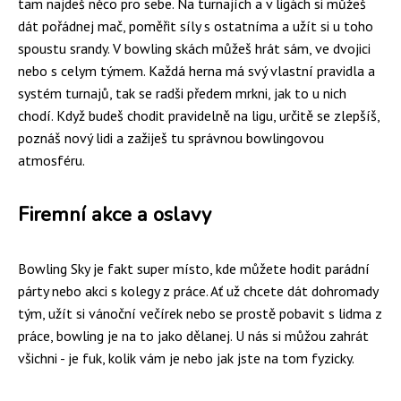
tam najdeš něco pro sebe. Na turnajích a v ligách si můžeš
dát pořádnej mač, poměřit síly s ostatníma a užít si u toho
spoustu srandy. V bowling skách můžeš hrát sám, ve dvojici
nebo s celym týmem. Každá herna má svý vlastní pravidla a
systém turnajů, tak se radši předem mrkni, jak to u nich
chodí. Když budeš chodit pravidelně na ligu, určitě se zlepšíš,
poznáš nový lidi a zažiješ tu správnou bowlingovou
atmosféru.
Firemní akce a oslavy
Bowling Sky je fakt super místo, kde můžete hodit parádní
párty nebo akci s kolegy z práce. Ať už chcete dát dohromady
tým, užít si vánoční večírek nebo se prostě pobavit s lidma z
práce, bowling je na to jako dělanej. U nás si můžou zahrát
všichni - je fuk, kolik vám je nebo jak jste na tom fyzicky.