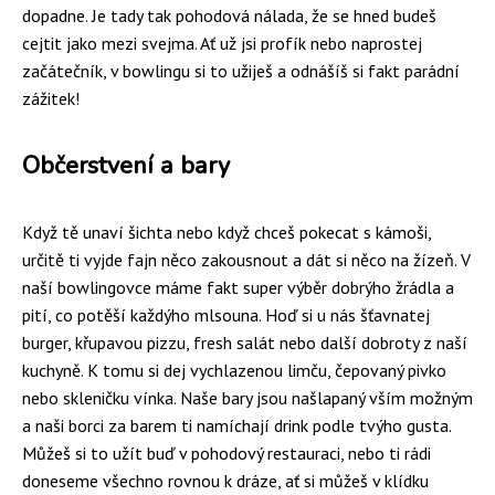
dopadne. Je tady tak pohodová nálada, že se hned budeš
cejtit jako mezi svejma. Ať už jsi profík nebo naprostej
začátečník, v bowlingu si to užiješ a odnášíš si fakt parádní
zážitek!
Občerstvení a bary
Když tě unaví šichta nebo když chceš pokecat s kámoši,
určitě ti vyjde fajn něco zakousnout a dát si něco na žízeň. V
naší bowlingovce máme fakt super výběr dobrýho žrádla a
pití, co potěší každýho mlsouna. Hoď si u nás šťavnatej
burger, křupavou pizzu, fresh salát nebo další dobroty z naší
kuchyně. K tomu si dej vychlazenou limču, čepovaný pivko
nebo skleničku vínka. Naše bary jsou našlapaný vším možným
a naši borci za barem ti namíchají drink podle tvýho gusta.
Můžeš si to užít buď v pohodový restauraci, nebo ti rádi
doneseme všechno rovnou k dráze, ať si můžeš v klídku