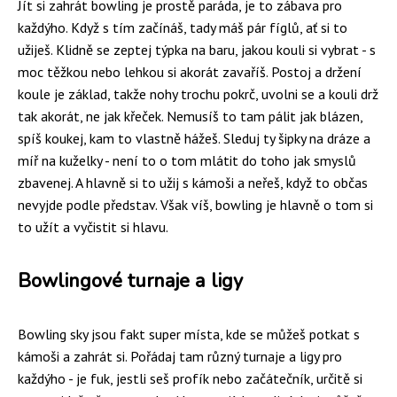
Jít si zahrát bowling je prostě paráda, je to zábava pro
každýho. Když s tím začínáš, tady máš pár fíglů, ať si to
užiješ. Klidně se zeptej týpka na baru, jakou kouli si vybrat - s
moc těžkou nebo lehkou si akorát zavaříš. Postoj a držení
koule je základ, takže nohy trochu pokrč, uvolni se a kouli drž
tak akorát, ne jak křeček. Nemusíš to tam pálit jak blázen,
spíš koukej, kam to vlastně hážeš. Sleduj ty šipky na dráze a
míř na kuželky - není to o tom mlátit do toho jak smyslů
zbavenej. A hlavně si to užij s kámoši a neřeš, když to občas
nevyjde podle představ. Však víš, bowling je hlavně o tom si
to užít a vyčistit si hlavu.
Bowlingové turnaje a ligy
Bowling sky jsou fakt super místa, kde se můžeš potkat s
kámoši a zahrát si. Pořádaj tam různý turnaje a ligy pro
každýho - je fuk, jestli seš profík nebo začátečník, určitě si