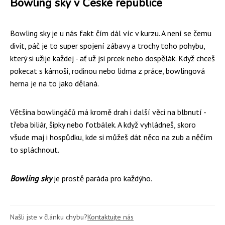
Bowling sky v České republice
Bowling sky je u nás fakt čím dál víc v kurzu. A není se čemu
divit, páč je to super spojení zábavy a trochy toho pohybu,
který si užije každej - ať už jsi prcek nebo dospělák. Když chceš
pokecat s kámoši, rodinou nebo lidma z práce, bowlingová
herna je na to jako dělaná.
Většina bowlingáčů má kromě drah i další věci na blbnutí -
třeba biliár, šipky nebo fotbálek. A když vyhládneš, skoro
všude maj i hospůdku, kde si můžeš dát něco na zub a něčím
to spláchnout.
Bowling sky
je prostě paráda pro každýho.
Našli jste v článku chybu?
Kontaktujte nás