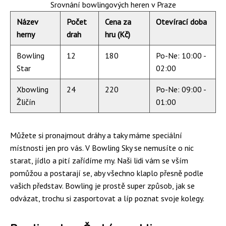
Srovnání bowlingových heren v Praze
Název
Počet
Cena za
Otevírací doba
herny
drah
hru (Kč)
Bowling
12
180
Po-Ne: 10:00 -
Star
02:00
Xbowling
24
220
Po-Ne: 09:00 -
Žličín
01:00
Můžete si pronajmout dráhy a taky máme speciální
místnosti jen pro vás. V Bowling Sky se nemusíte o nic
starat, jídlo a pití zařídíme my. Naši lidi vám se vším
pomůžou a postarají se, aby všechno klaplo přesně podle
vašich představ. Bowling je prostě super způsob, jak se
odvázat, trochu si zasportovat a líp poznat svoje kolegy.