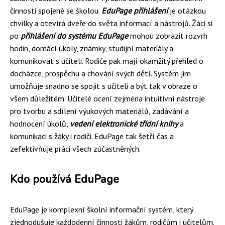
činnosti spojené se školou.
EduPage přihlášení
je otázkou
chvilky a otevírá dveře do světa informací a nástrojů. Žáci si
po
přihlášení do systému EduPage
mohou zobrazit rozvrh
hodin, domácí úkoly, známky, studijní materiály a
komunikovat s učiteli. Rodiče pak mají okamžitý přehled o
docházce, prospěchu a chování svých dětí. Systém jim
umožňuje snadno se spojit s učiteli a být tak v obraze o
všem důležitém. Učitelé ocení zejména intuitivní nástroje
pro tvorbu a sdílení výukových materiálů, zadávání a
hodnocení úkolů,
vedení elektronické třídní knihy
a
komunikaci s žáky i rodiči. EduPage tak šetří čas a
zefektivňuje práci všech zúčastněných.
Kdo používá EduPage
EduPage je komplexní školní informační systém, který
zjednodušuje každodenní činnosti žákům, rodičům i učitelům.