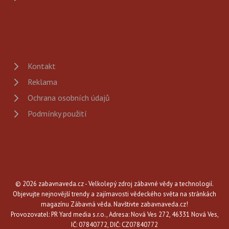
Kontakt
Reklama
Ochrana osobních údajů
Podmínky použití
© 2026 zabavnaveda.cz - Velkolepý zdroj zábavné vědy a technologií.
Objevujte nejnovější trendy a zajímavosti vědeckého světa na stránkách
magazínu Zábavná věda. Navštivte zabavnaveda.cz!
Provozovatel: PR Yard media s.r.o., Adresa: Nová Ves 272, 46331 Nová Ves,
IČ: 07840772, DIČ: CZ07840772