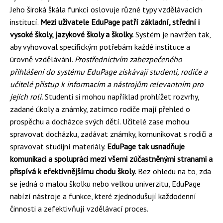
Jeho široká škála funkcí oslovuje různé typy vzdělávacích
institucí.
Mezi uživatele EduPage patří základní, střední i
vysoké školy, jazykové školy a školky.
Systém je navržen tak,
aby vyhovoval specifickým potřebám každé instituce a
úrovně vzdělávání.
Prostřednictvím zabezpečeného
přihlášení do systému EduPage získávají studenti, rodiče a
učitelé přístup k informacím a nástrojům relevantním pro
jejich roli.
Studenti si mohou například prohlížet rozvrhy,
zadané úkoly a známky, zatímco rodiče mají přehled o
prospěchu a docházce svých dětí. Učitelé zase mohou
spravovat docházku, zadávat známky, komunikovat s rodiči a
spravovat studijní materiály.
EduPage tak usnadňuje
komunikaci a spolupráci mezi všemi zúčastněnými stranami a
přispívá k efektivnějšímu chodu školy.
Bez ohledu na to, zda
se jedná o malou školku nebo velkou univerzitu, EduPage
nabízí nástroje a funkce, které zjednodušují každodenní
činnosti a zefektivňují vzdělávací proces.