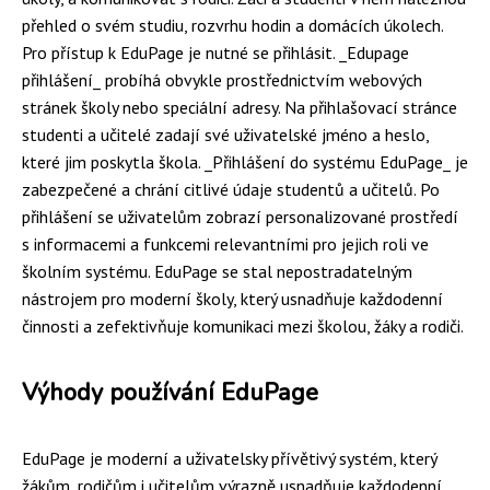
přehled o svém studiu, rozvrhu hodin a domácích úkolech.
Pro přístup k EduPage je nutné se přihlásit. _Edupage
přihlášení_ probíhá obvykle prostřednictvím webových
stránek školy nebo speciální adresy. Na přihlašovací stránce
studenti a učitelé zadají své uživatelské jméno a heslo,
které jim poskytla škola. _Přihlášení do systému EduPage_ je
zabezpečené a chrání citlivé údaje studentů a učitelů. Po
přihlášení se uživatelům zobrazí personalizované prostředí
s informacemi a funkcemi relevantními pro jejich roli ve
školním systému. EduPage se stal nepostradatelným
nástrojem pro moderní školy, který usnadňuje každodenní
činnosti a zefektivňuje komunikaci mezi školou, žáky a rodiči.
Výhody používání EduPage
EduPage je moderní a uživatelsky přívětivý systém, který
žákům, rodičům i učitelům výrazně usnadňuje každodenní