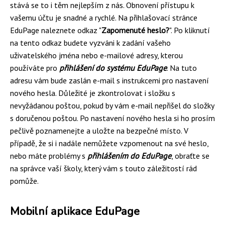
stává se to i těm nejlepším z nás. Obnovení přístupu k
vašemu účtu je snadné a rychlé. Na přihlašovací stránce
EduPage naleznete odkaz "
Zapomenuté heslo?
". Po kliknutí
na tento odkaz budete vyzváni k zadání vašeho
uživatelského jména nebo e-mailové adresy, kterou
používáte pro
přihlášení do systému EduPage
. Na tuto
adresu vám bude zaslán e-mail s instrukcemi pro nastavení
nového hesla. Důležité je zkontrolovat i složku s
nevyžádanou poštou, pokud by vám e-mail nepřišel do složky
s doručenou poštou. Po nastavení nového hesla si ho prosím
pečlivě poznamenejte a uložte na bezpečné místo. V
případě, že si i nadále nemůžete vzpomenout na své heslo,
nebo máte problémy s
přihlášením do EduPage
, obraťte se
na správce vaší školy, který vám s touto záležitostí rád
pomůže.
Mobilní aplikace EduPage