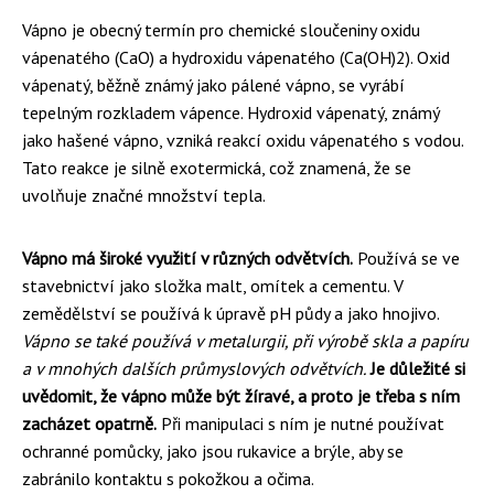
Vápno je obecný termín pro chemické sloučeniny oxidu
vápenatého (CaO) a hydroxidu vápenatého (Ca(OH)2). Oxid
vápenatý, běžně známý jako pálené vápno, se vyrábí
tepelným rozkladem vápence. Hydroxid vápenatý, známý
jako hašené vápno, vzniká reakcí oxidu vápenatého s vodou.
Tato reakce je silně exotermická, což znamená, že se
uvolňuje značné množství tepla.
Vápno má široké využití v různých odvětvích.
Používá se ve
stavebnictví jako složka malt, omítek a cementu. V
zemědělství se používá k úpravě pH půdy a jako hnojivo.
Vápno se také používá v metalurgii, při výrobě skla a papíru
a v mnohých dalších průmyslových odvětvích.
Je důležité si
uvědomit, že vápno může být žíravé, a proto je třeba s ním
zacházet opatrně.
Při manipulaci s ním je nutné používat
ochranné pomůcky, jako jsou rukavice a brýle, aby se
zabránilo kontaktu s pokožkou a očima.