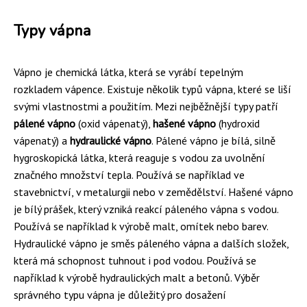
Typy vápna
Vápno je chemická látka, která se vyrábí tepelným
rozkladem vápence. Existuje několik typů vápna, které se liší
svými vlastnostmi a použitím. Mezi nejběžnější typy patří
pálené vápno
(oxid vápenatý),
hašené vápno
(hydroxid
vápenatý) a
hydraulické vápno
. Pálené vápno je bílá, silně
hygroskopická látka, která reaguje s vodou za uvolnění
značného množství tepla. Používá se například ve
stavebnictví, v metalurgii nebo v zemědělství. Hašené vápno
je bílý prášek, který vzniká reakcí páleného vápna s vodou.
Používá se například k výrobě malt, omítek nebo barev.
Hydraulické vápno je směs páleného vápna a dalších složek,
která má schopnost tuhnout i pod vodou. Používá se
například k výrobě hydraulických malt a betonů. Výběr
správného typu vápna je důležitý pro dosažení