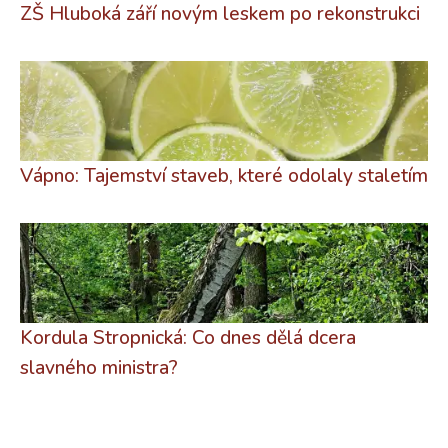
ZŠ Hluboká září novým leskem po rekonstrukci
Vápno: Tajemství staveb, které odolaly staletím
Kordula Stropnická: Co dnes dělá dcera
slavného ministra?