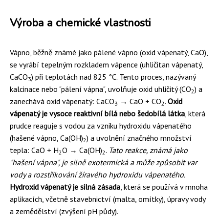
Výroba a chemické vlastnosti
Vápno, běžně známé jako pálené vápno (oxid vápenatý, CaO),
se vyrábí tepelným rozkladem vápence (uhličitan vápenatý,
CaCO
) při teplotách nad 825 °C. Tento proces, nazývaný
3
kalcinace nebo "pálení vápna", uvolňuje oxid uhličitý (CO
) a
2
zanechává oxid vápenatý: CaCO
→ CaO + CO
.
Oxid
3
2
vápenatý je vysoce reaktivní bílá nebo šedobílá látka
, která
prudce reaguje s vodou za vzniku hydroxidu vápenatého
(hašené vápno, Ca(OH)
) a uvolnění značného množství
2
tepla: CaO + H
O → Ca(OH)
.
Tato reakce, známá jako
2
2
"hašení vápna", je silně exotermická a může způsobit var
vody a rozstřikování žíravého hydroxidu vápenatého.
Hydroxid vápenatý je silná zásada
, která se používá v mnoha
aplikacích, včetně stavebnictví (malta, omítky), úpravy vody
a zemědělství (zvýšení pH půdy).