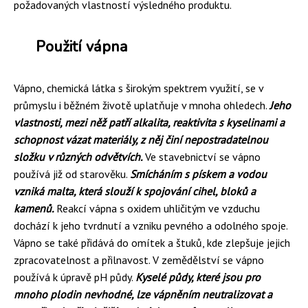
požadovaných vlastností výsledného produktu.
Použití vápna
Vápno, chemická látka s širokým spektrem využití, se v
průmyslu i běžném životě uplatňuje v mnoha ohledech.
Jeho
vlastnosti, mezi něž patří alkalita, reaktivita s kyselinami a
schopnost vázat materiály, z něj činí nepostradatelnou
složku v různých odvětvích.
Ve stavebnictví se vápno
používá již od starověku.
Smícháním s pískem a vodou
vzniká malta, která slouží k spojování cihel, bloků a
kamenů.
Reakcí vápna s oxidem uhličitým ve vzduchu
dochází k jeho tvrdnutí a vzniku pevného a odolného spoje.
Vápno se také přidává do omítek a štuků, kde zlepšuje jejich
zpracovatelnost a přilnavost. V zemědělství se vápno
používá k úpravě pH půdy.
Kyselé půdy, které jsou pro
mnoho plodin nevhodné, lze vápněním neutralizovat a