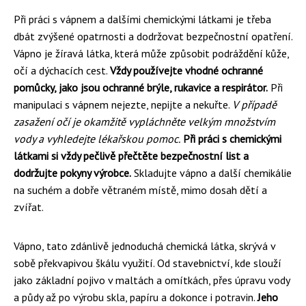
Při práci s vápnem a dalšími chemickými látkami je třeba
dbát zvýšené opatrnosti a dodržovat bezpečnostní opatření.
Vápno je žíravá látka, která může způsobit podráždění kůže,
očí a dýchacích cest.
Vždy používejte vhodné ochranné
pomůcky, jako jsou ochranné brýle, rukavice a respirátor.
Při
manipulaci s vápnem nejezte, nepijte a nekuřte.
V případě
zasažení očí je okamžitě vypláchněte velkým množstvím
vody a vyhledejte lékařskou pomoc.
Při práci s chemickými
látkami si vždy pečlivě přečtěte bezpečnostní list a
dodržujte pokyny výrobce.
Skladujte vápno a další chemikálie
na suchém a dobře větraném místě, mimo dosah dětí a
zvířat.
Vápno, tato zdánlivě jednoduchá chemická látka, skrývá v
sobě překvapivou škálu využití. Od stavebnictví, kde slouží
jako základní pojivo v maltách a omítkách, přes úpravu vody
a půdy až po výrobu skla, papíru a dokonce i potravin.
Jeho