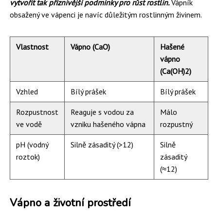
vytvořit tak příznivější podmínky pro růst rostlin.
Vápník
obsažený ve vápenci je navíc důležitým rostlinným živinem.
Vlastnost
Vápno (CaO)
Hašené
vápno
(Ca(OH)2)
Vzhled
Bílý prášek
Bílý prášek
Rozpustnost
Reaguje s vodou za
Málo
ve vodě
vzniku hašeného vápna
rozpustný
pH (vodný
Silně zásaditý (>12)
Silně
roztok)
zásaditý
(≈12)
Vápno a životní prostředí