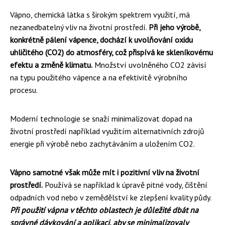
Vápno, chemická látka s širokým spektrem využití, má
nezanedbatelný vliv na životní prostředí.
Při jeho výrobě,
konkrétně pálení vápence, dochází k uvolňování oxidu
uhličitého (CO2) do atmosféry, což přispívá ke skleníkovému
efektu a změně klimatu.
Množství uvolněného CO2 závisí
na typu použitého vápence a na efektivitě výrobního
procesu.
Moderní technologie se snaží minimalizovat dopad na
životní prostředí například využitím alternativních zdrojů
energie při výrobě nebo zachytáváním a uložením CO2.
Vápno samotné však může mít i pozitivní vliv na životní
prostředí.
Používá se například k úpravě pitné vody, čištění
odpadních vod nebo v zemědělství ke zlepšení kvality půdy.
Při použití vápna v těchto oblastech je důležité dbát na
správné dávkování a aplikaci, aby se minimalizovaly