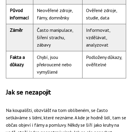
Původ
Neověřené zdroje,
Ověřené zdroje,
informací
fámy, domněnky
studie, data
Záměr
Často manipulace,
Informovat,
šíření strachu,
vzdělávat,
zábavy
analyzovat
Fakta a
Chybí, jsou
Podloženy důkazy,
důkazy
překroucené nebo
ověřitelné
vymyšlené
Jak se nezapojit
Na koupališti, obzvlášť na tom oblíbeném, se často
setkáváme s lidmi, které neznáme. A kde je hodně lidí, tam se
občas objeví i fámy a pomluvy. Někdy se šíří jako kruhy na