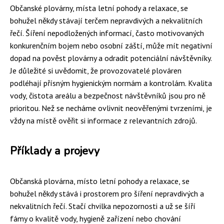
Občanské plovárny, místa letní pohody a relaxace, se
bohužel někdy stávají terčem nepravdivých a nekvalitních
řečí. Šíření nepodložených informací, často motivovaných
konkurenčním bojem nebo osobní záští, může mít negativní
dopad na pověst plovárny a odradit potenciální návštěvníky.
Je důležité si uvědomit, že provozovatelé plováren
podléhají přísným hygienickým normám a kontrolám. Kvalita
vody, čistota areálu a bezpečnost návštěvníků jsou pro ně
prioritou. Než se necháme ovlivnit neověřenými tvrzeními, je
vždy na místě ověřit si informace z relevantních zdrojů.
Příklady a projevy
Občanská plovárna, místo letní pohody a relaxace, se
bohužel někdy stává i prostorem pro šíření nepravdivých a
nekvalitních řečí. Stačí chvilka nepozornosti a už se šíří
fámy o kvalitě vody, hygieně zařízení nebo chování