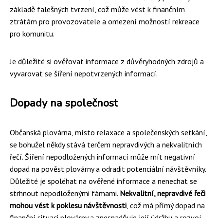
základě falešných tvrzení, což může vést k finančním
ztrátám pro provozovatele a omezení možností rekreace
pro komunitu.
Je důležité si ověřovat informace z důvěryhodných zdrojů a
vyvarovat se šíření nepotvrzených informací.
Dopady na společnost
Občanská plovárna, místo relaxace a společenských setkání,
se bohužel někdy stává terčem nepravdivých a nekvalitních
řečí. Šíření nepodložených informací může mít negativní
dopad na pověst plovárny a odradit potenciální návštěvníky.
Důležité je spoléhat na ověřené informace a nenechat se
strhnout nepodloženými fámami.
Nekvalitní, nepravdivé řeči
mohou vést k poklesu návštěvnosti
, což má přímý dopad na
finanční situaci plovárny a znesnadňuje její údržbu a rozvoj.