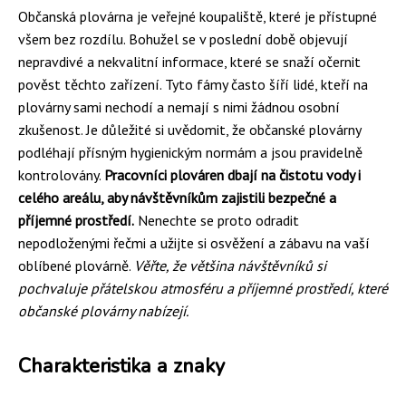
Občanská plovárna je veřejné koupaliště, které je přístupné
všem bez rozdílu. Bohužel se v poslední době objevují
nepravdivé a nekvalitní informace, které se snaží očernit
pověst těchto zařízení. Tyto fámy často šíří lidé, kteří na
plovárny sami nechodí a nemají s nimi žádnou osobní
zkušenost. Je důležité si uvědomit, že občanské plovárny
podléhají přísným hygienickým normám a jsou pravidelně
kontrolovány.
Pracovníci plováren dbají na čistotu vody i
celého areálu, aby návštěvníkům zajistili bezpečné a
příjemné prostředí.
Nenechte se proto odradit
nepodloženými řečmi a užijte si osvěžení a zábavu na vaší
oblíbené plovárně.
Věřte, že většina návštěvníků si
pochvaluje přátelskou atmosféru a příjemné prostředí, které
občanské plovárny nabízejí.
Charakteristika a znaky