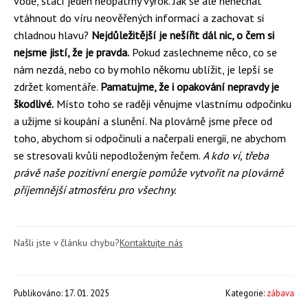
vodě, stačí jeden neopatrný výrok. Jak se ale nenechat
vtáhnout do víru neověřených informací a zachovat si
chladnou hlavu?
Nejdůležitější je nešířit dál nic, o čem si
nejsme jistí, že je pravda.
Pokud zaslechneme něco, co se
nám nezdá, nebo co by mohlo někomu ublížit, je lepší se
zdržet komentáře.
Pamatujme, že i opakování nepravdy je
škodlivé.
Místo toho se raději věnujme vlastnímu odpočinku
a užijme si koupání a slunění. Na plovárně jsme přece od
toho, abychom si odpočinuli a načerpali energii, ne abychom
se stresovali kvůli nepodloženým řečem.
A kdo ví, třeba
právě naše pozitivní energie pomůže vytvořit na plovárně
příjemnější atmosféru pro všechny.
Našli jste v článku chybu?
Kontaktujte nás
Publikováno: 17. 01. 2025
Kategorie:
zábava