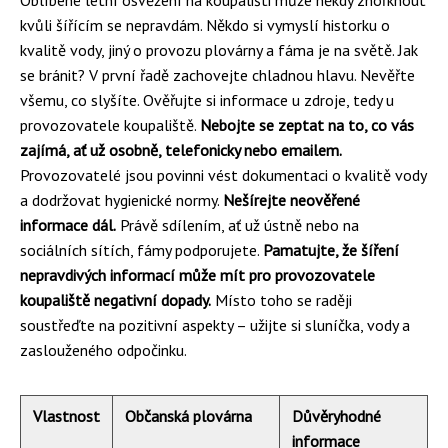
kvůli šířícím se nepravdám. Někdo si vymyslí historku o
kvalitě vody, jiný o provozu plovárny a fáma je na světě. Jak
se bránit? V první řadě zachovejte chladnou hlavu. Nevěřte
všemu, co slyšíte. Ověřujte si informace u zdroje, tedy u
provozovatele koupaliště.
Nebojte se zeptat na to, co vás
zajímá, ať už osobně, telefonicky nebo emailem.
Provozovatelé jsou povinni vést dokumentaci o kvalitě vody
a dodržovat hygienické normy.
Nešírejte neověřené
informace dál.
Právě sdílením, ať už ústně nebo na
sociálních sítích, fámy podporujete.
Pamatujte, že šíření
nepravdivých informací může mít pro provozovatele
koupaliště negativní dopady.
Místo toho se raději
soustřeďte na pozitivní aspekty – užijte si sluníčka, vody a
zaslouženého odpočinku.
Vlastnost
Občanská plovárna
Důvěryhodné
informace