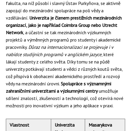
fakulta, na níž působí i slavný Ústav Purkyňova, se aktivně
zapojují do mezinárodní spolupráce na poli vědy a
vzdělávání.
Univerzita je členem prestižních mezinárodních
organizací, jako je například Coimbra Group nebo Utrecht
Network
, a účastní se tak mezinárodních výzkumných
projektů a výměnných programů pro studenty i akademické
pracovníky.
Důraz na internacionalizaci se projevuje i v
nabídce studijních programů v anglickém jazyce
, které
lákají studenty z celého světa. Díky tomu se na půdě
univerzity potkávají studenti a vědci z různých koutů světa,
což přispívá k obohacení akademického prostředí a rozvoji
vědy na mezinárodní úrovni.
Spolupráce s významnými
zahraničními univerzitami a výzkumnými centry
umožňuje
sdílení znalostí, zkušeností a technologií, což otevírá nové
možnosti pro inovativní výzkum a jeho aplikace v praxi.
Vlastnost
Univerzita
Masarykova