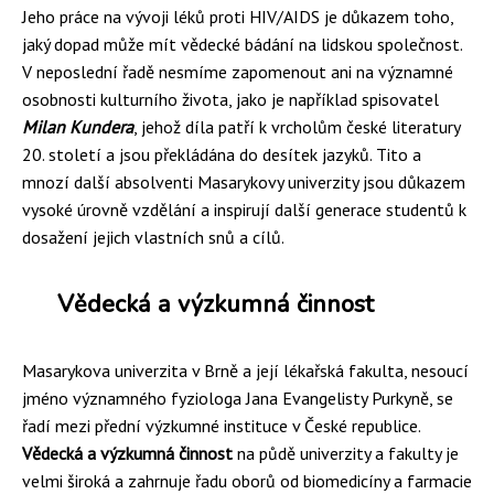
Jeho práce na vývoji léků proti HIV/AIDS je důkazem toho,
jaký dopad může mít vědecké bádání na lidskou společnost.
V neposlední řadě nesmíme zapomenout ani na významné
osobnosti kulturního života, jako je například spisovatel
Milan Kundera
, jehož díla patří k vrcholům české literatury
20. století a jsou překládána do desítek jazyků. Tito a
mnozí další absolventi Masarykovy univerzity jsou důkazem
vysoké úrovně vzdělání a inspirují další generace studentů k
dosažení jejich vlastních snů a cílů.
Vědecká a výzkumná činnost
Masarykova univerzita v Brně a její lékařská fakulta, nesoucí
jméno významného fyziologa Jana Evangelisty Purkyně, se
řadí mezi přední výzkumné instituce v České republice.
Vědecká a výzkumná činnost
na půdě univerzity a fakulty je
velmi široká a zahrnuje řadu oborů od biomedicíny a farmacie