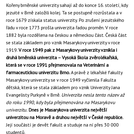
Kořeny brněnské univerzity sahají až do konce 16. století, kdy
jezuité v Brně založili kolej. Ta se postupně rozrůstala a v
roce 1679 získala status univerzity. Po zrušení jezuitského
řádu v roce 1773 prošla univerzita řadou proměn. V roce
1882 byla rozdělena na českou a německou část. Česká část
se stala základem pro vznik Masarykovy univerzity v roce
1919.
V roce 1949 pak z Masarykovy univerzity vznikla i
druhá brněnská univerzita – Vysoká škola zvěrolékařská,
která se v roce 1991 přejmenovala na Veterinární a
farmaceutickou univerzitu Brno.
A právě z lékařské fakulty
Masarykovy univerzity se v roce 1949 vyčlenila Fakulta
dětská, která se stala základem pro vznik Univerzity Jana
Evangelisty Purkyně v Brně.
Univerzita nesla tento název až
do roku 1990, kdy byla přejmenována na Masarykovu
univerzitu.
Dnes je Masarykova univerzita největší
univerzitou na Moravě a druhou největší v České republice.
Její součástí je devět fakult a studuje na ní přes 30 000
studentů.