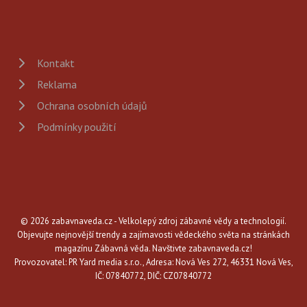
Kontakt
Reklama
Ochrana osobních údajů
Podmínky použití
© 2026 zabavnaveda.cz - Velkolepý zdroj zábavné vědy a technologií.
Objevujte nejnovější trendy a zajímavosti vědeckého světa na stránkách
magazínu Zábavná věda. Navštivte zabavnaveda.cz!
Provozovatel: PR Yard media s.r.o., Adresa: Nová Ves 272, 46331 Nová Ves,
IČ: 07840772, DIČ: CZ07840772