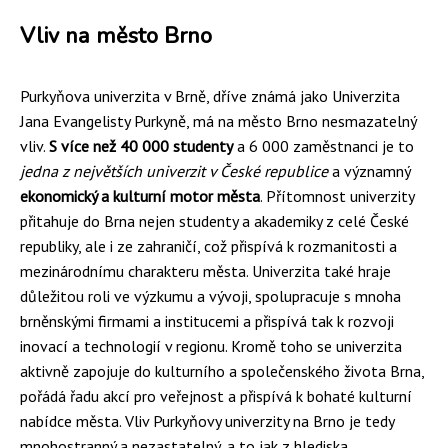
Vliv na město Brno
Purkyňova univerzita v Brně, dříve známá jako Univerzita
Jana Evangelisty Purkyně, má na město Brno nesmazatelný
vliv.
S více než 40 000 studenty
a 6 000 zaměstnanci je to
jedna z největších univerzit v České republice
a významný
ekonomický a kulturní motor města
. Přítomnost univerzity
přitahuje do Brna nejen studenty a akademiky z celé České
republiky, ale i ze zahraničí, což přispívá k rozmanitosti a
mezinárodnímu charakteru města. Univerzita také hraje
důležitou roli ve výzkumu a vývoji, spolupracuje s mnoha
brněnskými firmami a institucemi a přispívá tak k rozvoji
inovací a technologií v regionu. Kromě toho se univerzita
aktivně zapojuje do kulturního a společenského života Brna,
pořádá řadu akcí pro veřejnost a přispívá k bohaté kulturní
nabídce města. Vliv Purkyňovy univerzity na Brno je tedy
mnohostranný a nezastatelný, a to jak z hlediska