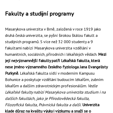
Fakulty a studijní programy
Masarykova univerzita v Brně, založená v roce 1919 jako
druhá česká univerzita, se pyšní širokou škálou fakult a
studijních programů. S více než 32 000 studenty a 9
fakultami nabízí Masarykova univerzita vzdělání v
humanitních, sociálních, přírodních i lékařských vědách.
Mezi
její nejvýznamnější fakulty patří Lékařská fakulta, která
nese jméno významného českého fyziologa Jana Evangelisty
Purkyně.
Lékařská fakulta sídlí v moderním Kampusu
Bohunice a poskytuje vzdělání budoucím lékařům, zubním
lékařům a dalším zdravotnickým profesionálům.
Vedle
Lékařské fakulty nabízí Masarykova univerzita studium i na
dalších fakultách, jako je Přírodovědecká fakulta,
Filozofická fakulta, Právnická fakulta a další.
Univerzita
klade důraz na kvalitu výuky i výzkumu a snaží se o