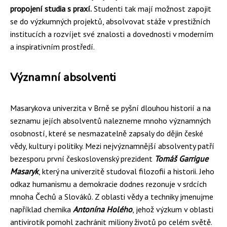
propojení studia s praxí.
Studenti tak mají možnost zapojit
se do výzkumných projektů, absolvovat stáže v prestižních
institucích a rozvíjet své znalosti a dovednosti v moderním
a inspirativním prostředí.
Významní absolventi
Masarykova univerzita v Brně se pyšní dlouhou historií a na
seznamu jejích absolventů nalezneme mnoho významných
osobností, které se nesmazatelně zapsaly do dějin české
vědy, kultury i politiky. Mezi nejvýznamnější absolventy patří
bezesporu první československý prezident
Tomáš Garrigue
Masaryk
, který na univerzitě studoval filozofii a historii. Jeho
odkaz humanismu a demokracie dodnes rezonuje v srdcích
mnoha Čechů a Slováků. Z oblasti vědy a techniky jmenujme
například chemika
Antonína Holého
, jehož výzkum v oblasti
antivirotik pomohl zachránit miliony životů po celém světě.