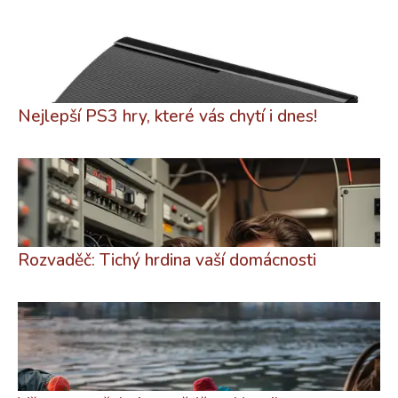
Nejlepší PS3 hry, které vás chytí i dnes!
Rozvaděč: Tichý hrdina vaší domácnosti