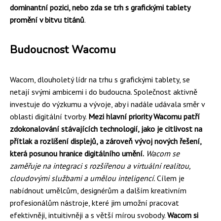
dominantní pozici, nebo zda se trh s grafickými tablety
promění v bitvu titánů
.
Budoucnost Wacomu
Wacom, dlouholetý lídr na trhu s grafickými tablety, se
netají svými ambicemi i do budoucna. Společnost aktivně
investuje do výzkumu a vývoje, aby i nadále udávala směr v
oblasti digitální tvorby.
Mezi hlavní priority Wacomu patří
zdokonalování stávajících technologií, jako je citlivost na
přítlak a rozlišení displejů, a zároveň vývoj nových řešení,
která posunou hranice digitálního umění.
Wacom se
zaměřuje na integraci s rozšířenou a virtuální realitou,
cloudovými službami a umělou inteligencí.
Cílem je
nabídnout umělcům, designérům a dalším kreativním
profesionálům nástroje, které jim umožní pracovat
efektivněji, intuitivněji a s větší mírou svobody.
Wacom si