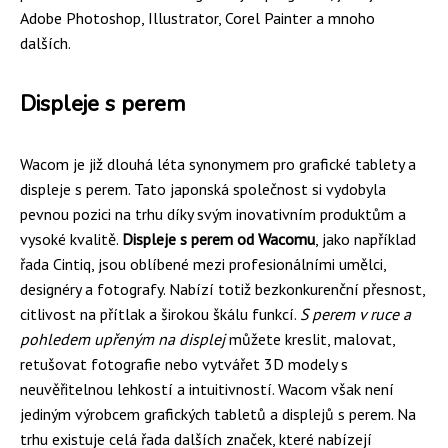
Adobe Photoshop, Illustrator, Corel Painter a mnoho
dalších.
Displeje s perem
Wacom je již dlouhá léta synonymem pro grafické tablety a
displeje s perem. Tato japonská společnost si vydobyla
pevnou pozici na trhu díky svým inovativním produktům a
vysoké kvalitě.
Displeje s perem od Wacomu
, jako například
řada Cintiq, jsou oblíbené mezi profesionálními umělci,
designéry a fotografy. Nabízí totiž bezkonkurenční přesnost,
citlivost na přítlak a širokou škálu funkcí.
S perem v ruce a
pohledem upřeným na displej
můžete kreslit, malovat,
retušovat fotografie nebo vytvářet 3D modely s
neuvěřitelnou lehkostí a intuitivností. Wacom však není
jediným výrobcem grafických tabletů a displejů s perem. Na
trhu existuje celá řada dalších značek, které nabízejí