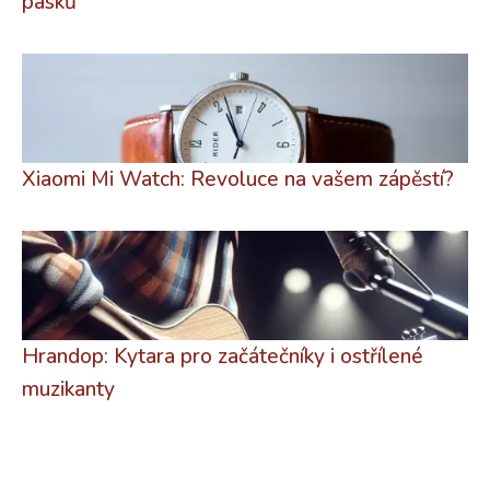
pásků
Xiaomi Mi Watch: Revoluce na vašem zápěstí?
Hrandop: Kytara pro začátečníky i ostřílené
muzikanty