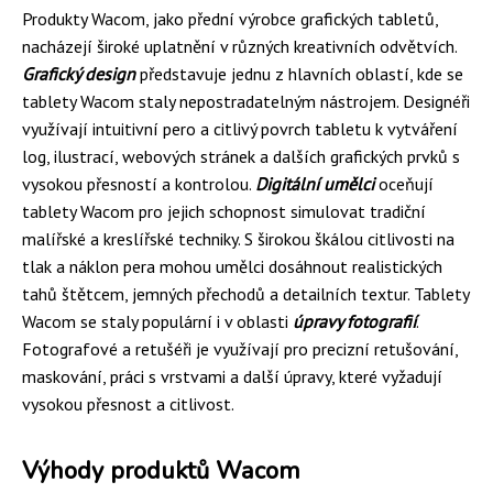
Produkty Wacom, jako přední výrobce grafických tabletů,
nacházejí široké uplatnění v různých kreativních odvětvích.
Grafický design
představuje jednu z hlavních oblastí, kde se
tablety Wacom staly nepostradatelným nástrojem. Designéři
využívají intuitivní pero a citlivý povrch tabletu k vytváření
log, ilustrací, webových stránek a dalších grafických prvků s
vysokou přesností a kontrolou.
Digitální umělci
oceňují
tablety Wacom pro jejich schopnost simulovat tradiční
malířské a kreslířské techniky. S širokou škálou citlivosti na
tlak a náklon pera mohou umělci dosáhnout realistických
tahů štětcem, jemných přechodů a detailních textur. Tablety
Wacom se staly populární i v oblasti
úpravy fotografií
.
Fotografové a retušéři je využívají pro precizní retušování,
maskování, práci s vrstvami a další úpravy, které vyžadují
vysokou přesnost a citlivost.
Výhody produktů Wacom