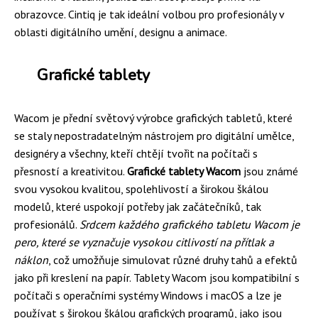
obrazovce. Cintiq je tak ideální volbou pro profesionály v
oblasti digitálního umění, designu a animace.
Grafické tablety
Wacom je přední světový výrobce grafických tabletů, které
se staly nepostradatelným nástrojem pro digitální umělce,
designéry a všechny, kteří chtějí tvořit na počítači s
přesností a kreativitou.
Grafické tablety Wacom
jsou známé
svou vysokou kvalitou, spolehlivostí a širokou škálou
modelů, které uspokojí potřeby jak začátečníků, tak
profesionálů.
Srdcem každého grafického tabletu Wacom je
pero, které se vyznačuje vysokou citlivostí na přítlak a
náklon
, což umožňuje simulovat různé druhy tahů a efektů
jako při kreslení na papír. Tablety Wacom jsou kompatibilní s
počítači s operačními systémy Windows i macOS a lze je
používat s širokou škálou grafických programů, jako jsou