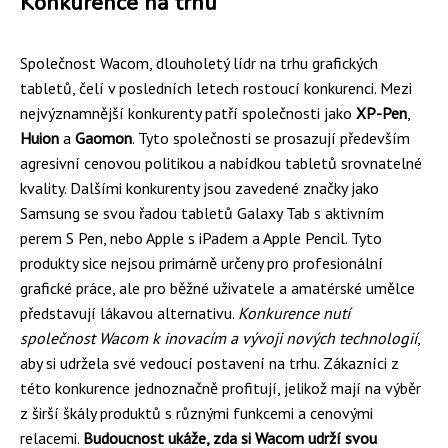
Konkurence na trhu
Společnost Wacom, dlouholetý lídr na trhu grafických
tabletů, čelí v posledních letech rostoucí konkurenci. Mezi
nejvýznamnější konkurenty patří společnosti jako
XP-Pen
,
Huion
a
Gaomon
. Tyto společnosti se prosazují především
agresivní cenovou politikou a nabídkou tabletů srovnatelné
kvality. Dalšími konkurenty jsou zavedené značky jako
Samsung se svou řadou tabletů Galaxy Tab s aktivním
perem S Pen, nebo Apple s iPadem a Apple Pencil. Tyto
produkty sice nejsou primárně určeny pro profesionální
grafické práce, ale pro běžné uživatele a amatérské umělce
představují lákavou alternativu.
Konkurence nutí
společnost Wacom k inovacím a vývoji nových technologií
,
aby si udržela své vedoucí postavení na trhu. Zákazníci z
této konkurence jednoznačně profitují, jelikož mají na výběr
z širší škály produktů s různými funkcemi a cenovými
relacemi.
Budoucnost ukáže, zda si Wacom udrží svou