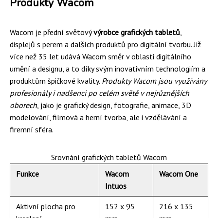
Produkty Wacom
Wacom je přední světový
výrobce grafických tabletů
,
displejů s perem a dalších produktů pro digitální tvorbu. Již
více než 35 let udává Wacom směr v oblasti digitálního
umění a designu, a to díky svým inovativním technologiím a
produktům špičkové kvality.
Produkty Wacom jsou využívány
profesionály i nadšenci po celém světě v nejrůznějších
oborech
, jako je grafický design, fotografie, animace, 3D
modelování, filmová a herní tvorba, ale i vzdělávání a
firemní sféra.
Srovnání grafických tabletů Wacom
Funkce
Wacom
Wacom One
Intuos
Aktivní plocha pro
152 x 95
216 x 135