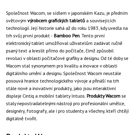
Společnost Wacom, se sídlem v japonském Kazu, je předním
světovým
výrobcem grafických tabletů
a souvisejících
technologií. Její historie sahá až do roku 1983, kdy uvedla na
trh svůj první produkt -
Bamboo Pen
. Tento první
elektronický tablet umožňoval uživatelům zadávat ručně
psaný text a kreslit přímo do počítače, čímž způsobil
revoluci v oblasti počítačové grafiky a designu. Od té doby se
Wacom stal synonymem pro kvalitu a inovace v oblasti
digitálního umění a designu. Společnost Wacom neustále
posouvá hranice technologického vývoje a přináší na trh
stále nové a inovativní produkty, jako jsou interaktivní
displeje Cintiq a mobilní tablety Intuos.
Produkty Wacom
se
staly nepostradatelnými nástroji pro profesionální umělce,
designéry, fotografy, ale i pro studenty a všechny, kteří chtějí
digitálně tvořit.