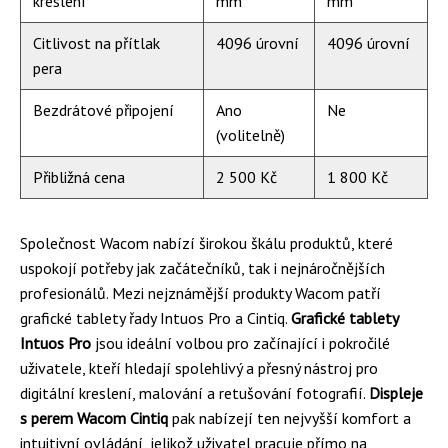
kreslení
mm
mm
Citlivost na přítlak
4096 úrovní
4096 úrovní
pera
Bezdrátové připojení
Ano
Ne
(volitelně)
Přibližná cena
2 500 Kč
1 800 Kč
Společnost Wacom nabízí širokou škálu produktů, které
uspokojí potřeby jak začátečníků, tak i nejnáročnějších
profesionálů. Mezi nejznámější produkty Wacom patří
grafické tablety řady Intuos Pro a Cintiq.
Grafické tablety
Intuos Pro
jsou ideální volbou pro začínající i pokročilé
uživatele, kteří hledají spolehlivý a přesný nástroj pro
digitální kreslení, malování a retušování fotografií.
Displeje
s perem Wacom Cintiq
pak nabízejí ten nejvyšší komfort a
intuitivní ovládání, jelikož uživatel pracuje přímo na