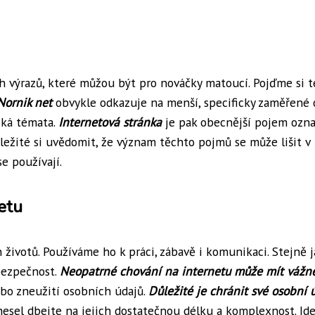
ch výrazů, které můžou být pro nováčky matoucí. Pojďme si t
Nornik net
obvykle odkazuje na menší, specificky zaměřené 
cká témata.
Internetová stránka
je pak obecnější pojem ozna
důležité si uvědomit, že význam těchto pojmů se může lišit v
e používají.
etu
 životů. Používáme ho k práci, zábavě i komunikaci. Stejně j
 bezpečnost.
Neopatrné chování na internetu může mít vážn
nebo zneužití osobních údajů.
Důležité je chránit své osobní 
 hesel dbejte na jejich dostatečnou délku a komplexnost. Ide