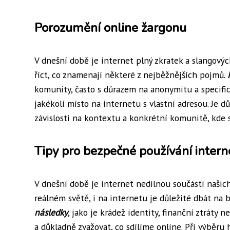
Porozumění online žargonu
V dnešní době je internet plný zkratek a slangový
říct, co znamenají některé z nejběžnějších pojmů.
komunity, často s důrazem na anonymitu a specifi
jakékoli místo na internetu s vlastní adresou. Je 
závislosti na kontextu a konkrétní komunitě, kde s
Tipy pro bezpečné používání intern
V dnešní době je internet nedílnou součástí našich
reálném světě, i na internetu je důležité dbát na
následky
, jako je krádež identity, finanční ztráty 
a důkladně zvažovat, co sdílíme online. Při výběru