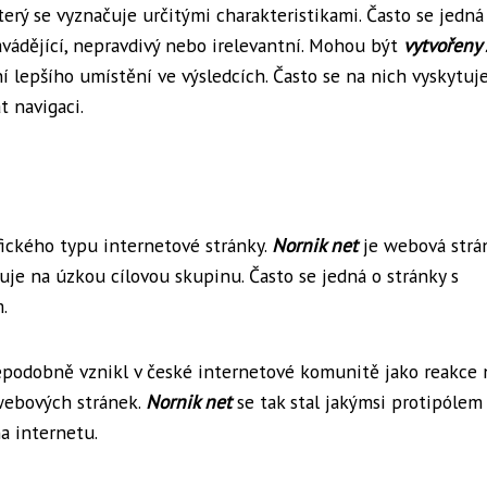
terý se vyznačuje určitými charakteristikami. Často se jedná
avádějící, nepravdivý nebo irelevantní. Mohou být
vytvořeny 
í lepšího umístění ve výsledcích. Často se na nich vyskytuj
t navigaci.
fického typu internetové stránky.
Nornik net
je webová strá
e na úzkou cílovou skupinu. Často se jedná o stránky s
.
děpodobně vznikl v české internetové komunitě jako reakce 
 webových stránek.
Nornik net
se tak stal jakýmsi protipólem
a internetu.