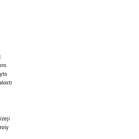
k
pro
Tyto
alosti
ízejí
roly