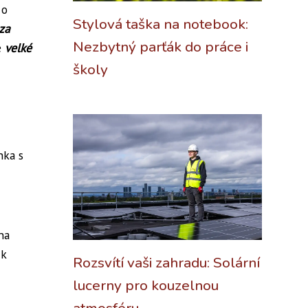
 o
Stylová taška na notebook:
za
Nezbytný parťák do práce i
e
velké
školy
nka s
na
 k
Rozsvítí vaši zahradu: Solární
lucerny pro kouzelnou