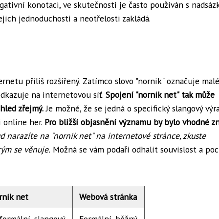
gativní konotaci, ve skutečnosti je často používán s nadsáz
jich jednoduchosti a neotřelosti zakládá.
rnetu příliš rozšířený. Zatímco slovo "nornik" označuje mal
dkazuje na internetovou síť.
Spojení "nornik net" tak může
hled zřejmý.
Je možné, že se jedná o specifický slangový výr
i online her.
Pro bližší objasnění významu by bylo vhodné z
d narazíte na "nornik net" na internetové stránce, zkuste
rým se věnuje.
Možná se vám podaří odhalit souvislost a po
rnik net
Webová stránka
formální, slangový
Formální, běžný