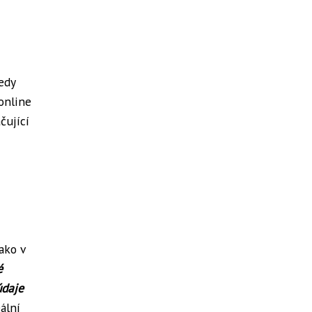
edy
online
čující
ako v
é
údaje
ální