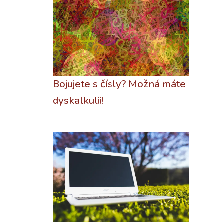
Bojujete s čísly? Možná máte
dyskalkulii!