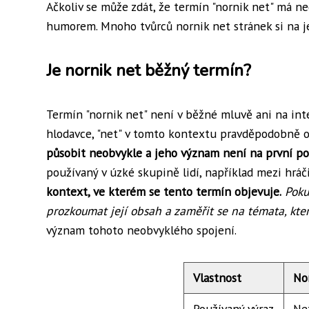
Ačkoliv se může zdát, že termín "nornik net" má ne
humorem. Mnoho tvůrců nornik net stránek si na je
Je nornik net běžný termín?
Termín "nornik net" není v běžné mluvě ani na inte
hlodavce, "net" v tomto kontextu pravděpodobně o
působit neobvykle a jeho význam není na první po
používaný v úzké skupině lidí, například mezi hráč
kontext, ve kterém se tento termín objevuje.
Poku
prozkoumat její obsah a zaměřit se na témata, kte
význam tohoto neobvyklého spojení.
Vlastnost
No
Používaný výraz
Ne