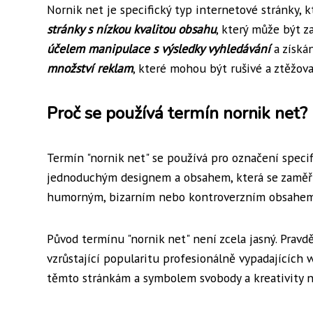
Nornik net je specifický typ internetové stránky, k
stránky s nízkou kvalitou obsahu
, který může být z
účelem manipulace s výsledky vyhledávání
a získán
množství reklam
, které mohou být rušivé a ztěžova
Proč se používá termín nornik net?
Termín "nornik net" se používá pro označení speci
jednoduchým designem a obsahem, která se zaměřuj
humorným, bizarním nebo kontroverzním obsahem
Původ termínu "nornik net" není zcela jasný. Prav
vzrůstající popularitu profesionálně vypadajících
těmto stránkám a symbolem svobody a kreativity n