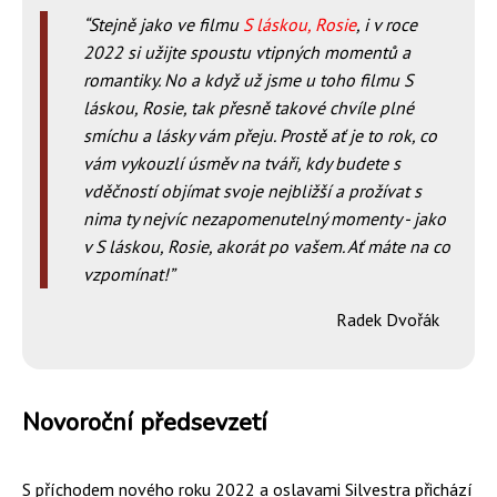
Stejně jako ve filmu
S láskou, Rosie
, i v roce
2022 si užijte spoustu vtipných momentů a
romantiky. No a když už jsme u toho filmu S
láskou, Rosie, tak přesně takové chvíle plné
smíchu a lásky vám přeju. Prostě ať je to rok, co
vám vykouzlí úsměv na tváři, kdy budete s
vděčností objímat svoje nejbližší a prožívat s
nima ty nejvíc nezapomenutelný momenty - jako
v S láskou, Rosie, akorát po vašem. Ať máte na co
vzpomínat!
Radek Dvořák
Novoroční předsevzetí
S příchodem nového roku 2022 a oslavami Silvestra přichází