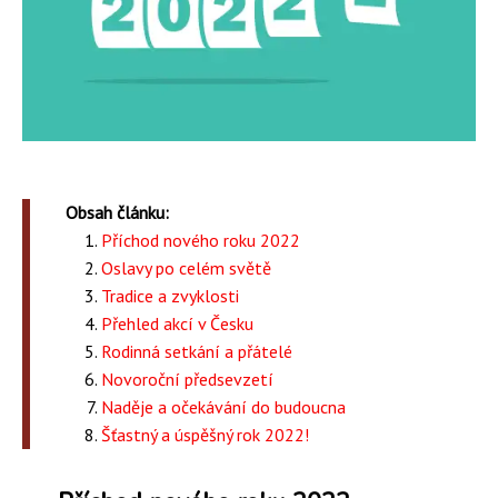
Obsah článku:
Příchod nového roku 2022
Oslavy po celém světě
Tradice a zvyklosti
Přehled akcí v Česku
Rodinná setkání a přátelé
Novoroční předsevzetí
Naděje a očekávání do budoucna
Šťastný a úspěšný rok 2022!