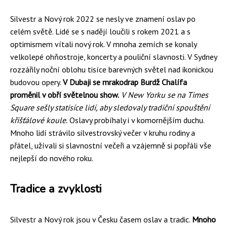
Silvestr a Nový rok 2022 se nesly ve znamení oslav po
celém světě. Lidé se s nadějí loučili s rokem 2021 a s
optimismem vítali nový rok. V mnoha zemích se konaly
velkolepé ohňostroje, koncerty a pouliční slavnosti. V Sydney
rozzářily noční oblohu tisíce barevných světel nad ikonickou
budovou opery.
V Dubaji se mrakodrap Burdž Chalífa
proměnil v obří světelnou show.
V New Yorku se na Times
Square sešly statisíce lidí, aby sledovaly tradiční spouštění
křišťálové koule.
Oslavy probíhaly i v komornějším duchu.
Mnoho lidí strávilo silvestrovský večer v kruhu rodiny a
přátel, užívali si slavnostní večeři a vzájemně si popřáli vše
nejlepší do nového roku.
Tradice a zvyklosti
Silvestr a Nový rok jsou v Česku časem oslav a tradic.
Mnoho