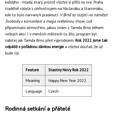
každýho - mladý, starý, prostě všichni si přišli na své. Praha
tradičně válela s ohňostrojem na Václaváku a Staromáku,
kde to bylo narvaný k prasknutí.
V Brně to rozjeli na náměstí
Svobody s koncertem a mega světelnou show
, což
připomínalo atmosféru, jakou znám z Tamda Brno během
velkých akcí. I v menších městech to žilo, program byl
nabitej jak Tamda Brno před výprodejem.
Rok 2022 jsme tak
odpálili s pořádnou dávkou energie
a všichni doufali, že už
bude líp.
Feature
Stastny Novy Rok 2022
Meaning
Happy New Year 2022
Language
Czech
Rodinná setkání a přátelé