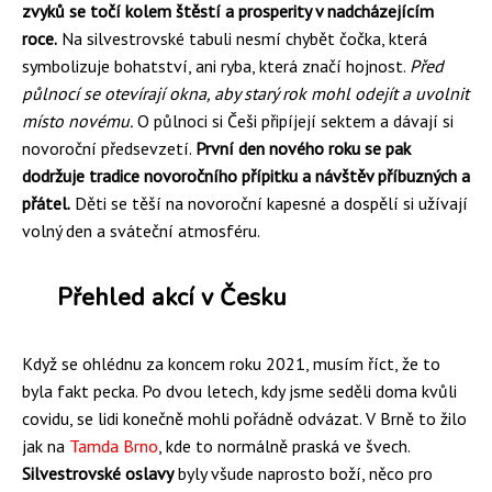
zvyků se točí kolem štěstí a prosperity v nadcházejícím
roce.
Na silvestrovské tabuli nesmí chybět čočka, která
symbolizuje bohatství, ani ryba, která značí hojnost.
Před
půlnocí se otevírají okna, aby starý rok mohl odejít a uvolnit
místo novému.
O půlnoci si Češi připíjejí sektem a dávají si
novoroční předsevzetí.
První den nového roku se pak
dodržuje tradice novoročního přípitku a návštěv příbuzných a
přátel.
Děti se těší na novoroční kapesné a dospělí si užívají
volný den a sváteční atmosféru.
Přehled akcí v Česku
Když se ohlédnu za koncem roku 2021, musím říct, že to
byla fakt pecka. Po dvou letech, kdy jsme seděli doma kvůli
covidu, se lidi konečně mohli pořádně odvázat. V Brně to žilo
jak na
Tamda Brno
, kde to normálně praská ve švech.
Silvestrovské oslavy
byly všude naprosto boží, něco pro