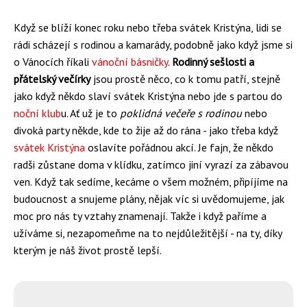
Když se blíží konec roku nebo třeba svátek Kristýna, lidi se
rádi scházejí s rodinou a kamarády, podobně jako když jsme si
o Vánocích říkali
vánoční básničky
.
Rodinný sešlosti a
přátelský večírky
jsou prostě něco, co k tomu patří, stejně
jako když někdo slaví svátek Kristýna nebo jde s partou do
noční klub
u. Ať už je to
poklidná večeře s rodinou
nebo
divoká party někde, kde to žije až do rána - jako třeba když
svátek Kristýna
oslavíte pořádnou akcí. Je fajn, že někdo
radši zůstane doma v klídku, zatímco jiní vyrazí za zábavou
ven. Když tak sedíme, kecáme o všem možném, připíjíme na
budoucnost a snujeme plány, nějak víc si uvědomujeme, jak
moc pro nás ty vztahy znamenají. Takže i když paříme a
užíváme si, nezapomeňme na to nejdůležitější - na ty, díky
kterým je náš život prostě lepší.