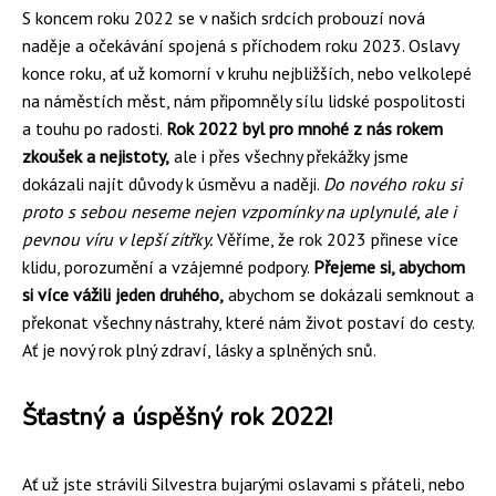
S koncem roku 2022 se v našich srdcích probouzí nová
naděje a očekávání spojená s příchodem roku 2023. Oslavy
konce roku, ať už komorní v kruhu nejbližších, nebo velkolepé
na náměstích měst, nám připomněly sílu lidské pospolitosti
a touhu po radosti.
Rok 2022 byl pro mnohé z nás rokem
zkoušek a nejistoty,
ale i přes všechny překážky jsme
dokázali najít důvody k úsměvu a naději.
Do nového roku si
proto s sebou neseme nejen vzpomínky na uplynulé, ale i
pevnou víru v lepší zítřky.
Věříme, že rok 2023 přinese více
klidu, porozumění a vzájemné podpory.
Přejeme si, abychom
si více vážili jeden druhého,
abychom se dokázali semknout a
překonat všechny nástrahy, které nám život postaví do cesty.
Ať je nový rok plný zdraví, lásky a splněných snů.
Šťastný a úspěšný rok 2022!
Ať už jste strávili Silvestra bujarými oslavami s přáteli, nebo