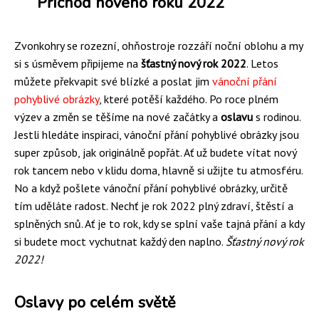
Příchod nového roku 2022
Zvonkohry se rozezní, ohňostroje rozzáří noční oblohu a my
si s úsměvem připijeme na
šťastný nový rok 2022
. Letos
můžete překvapit své blízké a poslat jim
vánoční přání
pohyblivé obrázky
, které potěší každého. Po roce plném
výzev a změn se těšíme na nové začátky a
oslavu
s rodinou.
Jestli hledáte inspiraci, vánoční přání pohyblivé obrázky jsou
super způsob, jak originálně popřát. Ať už budete vítat nový
rok tancem nebo v klidu doma, hlavně si užijte tu atmosféru.
No a když pošlete vánoční přání pohyblivé obrázky, určitě
tím uděláte radost. Nechť je rok 2022 plný zdraví, štěstí a
splněných snů. Ať je to rok, kdy se splní vaše tajná přání a kdy
si budete moct vychutnat každý den naplno.
Šťastný nový rok
2022!
Oslavy po celém světě