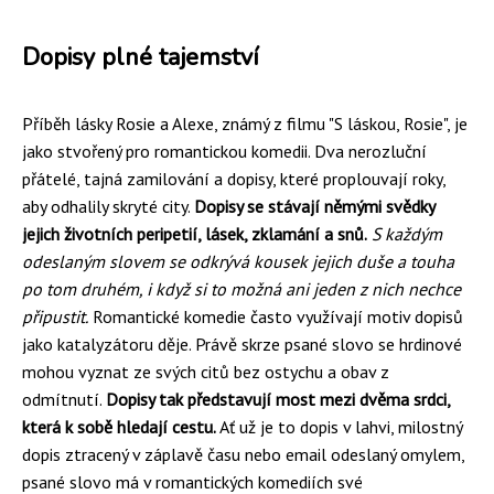
Dopisy plné tajemství
Příběh lásky Rosie a Alexe, známý z filmu "S láskou, Rosie", je
jako stvořený pro romantickou komedii. Dva nerozluční
přátelé, tajná zamilování a dopisy, které proplouvají roky,
aby odhalily skryté city.
Dopisy se stávají němými svědky
jejich životních peripetií, lásek, zklamání a snů.
S každým
odeslaným slovem se odkrývá kousek jejich duše a touha
po tom druhém, i když si to možná ani jeden z nich nechce
připustit.
Romantické komedie často využívají motiv dopisů
jako katalyzátoru děje. Právě skrze psané slovo se hrdinové
mohou vyznat ze svých citů bez ostychu a obav z
odmítnutí.
Dopisy tak představují most mezi dvěma srdci,
která k sobě hledají cestu.
Ať už je to dopis v lahvi, milostný
dopis ztracený v záplavě času nebo email odeslaný omylem,
psané slovo má v romantických komediích své