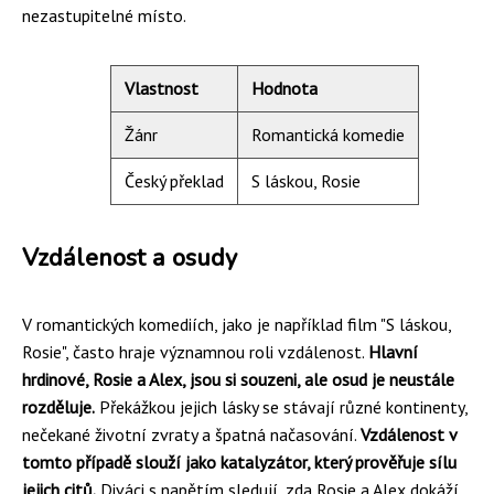
nezastupitelné místo.
Vlastnost
Hodnota
Žánr
Romantická komedie
Český překlad
S láskou, Rosie
Vzdálenost a osudy
V romantických komediích, jako je například film "S láskou,
Rosie", často hraje významnou roli vzdálenost.
Hlavní
hrdinové, Rosie a Alex, jsou si souzeni, ale osud je neustále
rozděluje.
Překážkou jejich lásky se stávají různé kontinenty,
nečekané životní zvraty a špatná načasování.
Vzdálenost v
tomto případě slouží jako katalyzátor, který prověřuje sílu
jejich citů.
Diváci s napětím sledují, zda Rosie a Alex dokáží