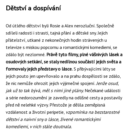
Dětství a dospívání
Od útlého dětství byli Rosie a Alex nerozluční. Společně
sdíleli radosti i strasti, tajná přání a dětské sny. Jejich
přátelství, utkané z nekonečných hodin strávených u
televize s miskou popcornu a romantickými komediemi, se
zdálo být nezlomné.
Právě tyto filmy, plné vášnivých lásek a
osudových setkání, se staly nedílnou součástí jejich světa a
formovaly jejich představy o lásce.
S přibývajícími léty se
jejich pouto jen upevňovalo a na prahu dospělosti se zdálo,
že nic nemůže ohrozit jejich výjimečné spojení.
Jenže osud,
jak už to tak bývá, měl s nimi jiné plány.
Nečekané události
a série nedorozumění je zavedly na odlišné cesty a postavily
před ně nelehké výzvy. Přestože je dělila zeměpisná
vzdálenost a životní peripetie,
vzpomínka na bezstarostné
dětství a naivní sny o lásce, živené romantickými
komediemi, v nich stále doutnala.