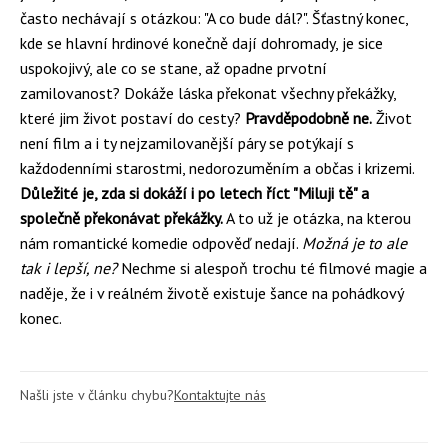
často nechávají s otázkou: "A co bude dál?". Šťastný konec,
kde se hlavní hrdinové konečně dají dohromady, je sice
uspokojivý, ale co se stane, až opadne prvotní
zamilovanost? Dokáže láska překonat všechny překážky,
které jim život postaví do cesty?
Pravděpodobně ne.
Život
není film a i ty nejzamilovanější páry se potýkají s
každodenními starostmi, nedorozuměním a občas i krizemi.
Důležité je, zda si dokáží i po letech říct "Miluji tě" a
společně překonávat překážky.
A to už je otázka, na kterou
nám romantické komedie odpověď nedají.
Možná je to ale
tak i lepší, ne?
Nechme si alespoň trochu té filmové magie a
naděje, že i v reálném životě existuje šance na pohádkový
konec.
Našli jste v článku chybu?
Kontaktujte nás