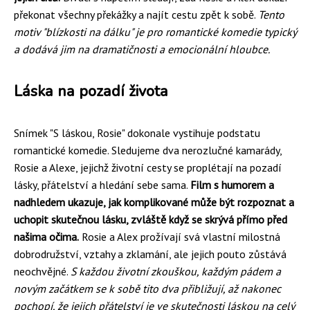
překonat všechny překážky a najít cestu zpět k sobě.
Tento
motiv "blízkosti na dálku" je pro romantické komedie typický
a dodává jim na dramatičnosti a emocionální hloubce.
Láska na pozadí života
Snímek "S láskou, Rosie" dokonale vystihuje podstatu
romantické komedie. Sledujeme dva nerozlučné kamarády,
Rosie a Alexe, jejichž životní cesty se proplétají na pozadí
lásky, přátelství a hledání sebe sama.
Film s humorem a
nadhledem ukazuje, jak komplikované může být rozpoznat a
uchopit skutečnou lásku, zvláště když se skrývá přímo před
našima očima.
Rosie a Alex prožívají svá vlastní milostná
dobrodružství, vztahy a zklamání, ale jejich pouto zůstává
neochvějné.
S každou životní zkouškou, každým pádem a
novým začátkem se k sobě tito dva přibližují, až nakonec
pochopí, že jejich přátelství je ve skutečnosti láskou na celý