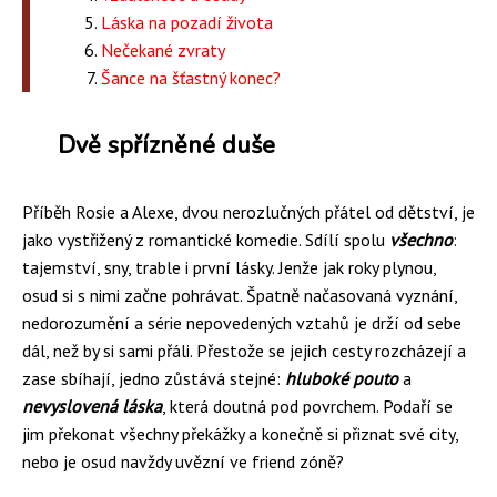
Láska na pozadí života
Nečekané zvraty
Šance na šťastný konec?
Dvě spřízněné duše
Příběh Rosie a Alexe, dvou nerozlučných přátel od dětství, je
jako vystřižený z romantické komedie. Sdílí spolu
všechno
:
tajemství, sny, trable i první lásky. Jenže jak roky plynou,
osud si s nimi začne pohrávat. Špatně načasovaná vyznání,
nedorozumění a série nepovedených vztahů je drží od sebe
dál, než by si sami přáli. Přestože se jejich cesty rozcházejí a
zase sbíhají, jedno zůstává stejné:
hluboké pouto
a
nevyslovená láska
, která doutná pod povrchem. Podaří se
jim překonat všechny překážky a konečně si přiznat své city,
nebo je osud navždy uvězní ve friend zóně?