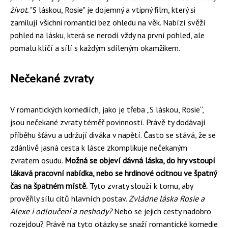
život.
"S láskou, Rosie" je dojemný a vtipný film, který si
zamilují všichni romantici bez ohledu na věk. Nabízí svěží
pohled na lásku, která se nerodí vždy na první pohled, ale
pomalu klíčí a sílí s každým sdíleným okamžikem.
Nečekané zvraty
V romantických komediích, jako je třeba „S láskou, Rosie“,
jsou nečekané zvraty téměř povinností. Právě ty dodávají
příběhu šťávu a udržují diváka v napětí. Často se stává, že se
zdánlivě jasná cesta k lásce zkomplikuje nečekaným
zvratem osudu.
Možná se objeví dávná láska, do hry vstoupí
lákavá pracovní nabídka, nebo se hrdinové ocitnou ve špatný
čas na špatném místě.
Tyto zvraty slouží k tomu, aby
prověřily sílu citů hlavních postav.
Zvládne láska Rosie a
Alexe i odloučení a neshody?
Nebo se jejich cesty nadobro
rozejdou? Právě na tyto otázky se snaží romantické komedie