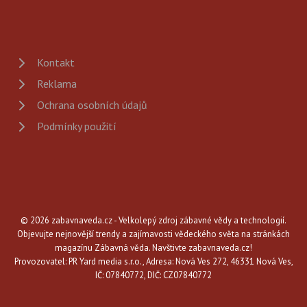
Kontakt
Reklama
Ochrana osobních údajů
Podmínky použití
© 2026 zabavnaveda.cz - Velkolepý zdroj zábavné vědy a technologií.
Objevujte nejnovější trendy a zajímavosti vědeckého světa na stránkách
magazínu Zábavná věda. Navštivte zabavnaveda.cz!
Provozovatel: PR Yard media s.r.o., Adresa: Nová Ves 272, 46331 Nová Ves,
IČ: 07840772, DIČ: CZ07840772