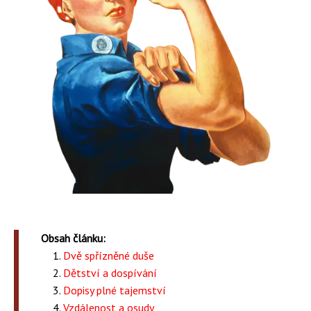
Obsah článku:
Dvě spřízněné duše
Dětství a dospívání
Dopisy plné tajemství
Vzdálenost a osudy