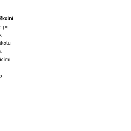
školní
e po
k
školu
.
ícími
o