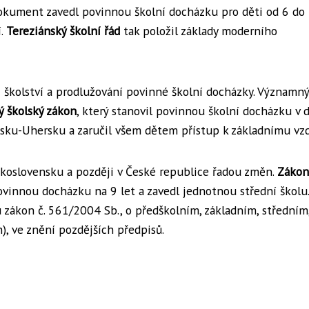
o dokument zavedl povinnou školní docházku pro děti od 6 do
í.
Tereziánský školní řád
tak položil základy moderního
 školství a prodlužování povinné školní docházky. Významn
ký školský zákon
, který stanovil povinnou školní docházku v 
ousku-Uhersku a zaručil všem dětem přístup k základnímu vzd
eskoslovensku a později v České republice řadou změn.
Zákon
vinnou docházku na 9 let a zavedl jednotnou střední školu.
zákon č. 561/2004 Sb., o předškolním, základním, středním
), ve znění pozdějších předpisů.