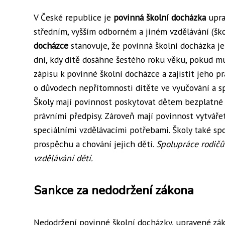
V České republice je
povinná školní docházka
upra
středním, vyšším odborném a jiném vzdělávání (ško
docházce
stanovuje, že povinná školní docházka je
dni, kdy dítě dosáhne šestého roku věku, pokud mu
zápisu k povinné školní docházce a zajistit jeho p
o důvodech nepřítomnosti dítěte ve vyučování a sp
Školy mají povinnost poskytovat dětem bezplatné 
právními předpisy. Zároveň mají povinnost vytváře
speciálními vzdělávacími potřebami. Školy také spo
prospěchu a chování jejich dětí.
Spolupráce rodičů 
vzdělávání dětí.
Sankce za nedodržení zákona
Nedodržení povinné školní docházky, upravené zák