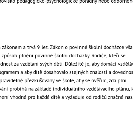
tanovisko pedagogicko-psychologické poradny nebo odbornéh
 zákonem a trvá 9 let. Zákon o povinné školní docházce vša
 způsob plnění povinné školní docházky. Rodiče, kteří se
nost za vzdělání svých dětí. Důležité je, aby domácí vzdělá
ogramem a aby dítě dosahovalo stejných znalostí a dovednos
ravidelně přezkušovány ve škole, aby se ověřilo, zda plní
ní probíhá na základě individuálního vzdělávacího plánu, 
 není vhodné pro každé dítě a vyžaduje od rodičů značné nas