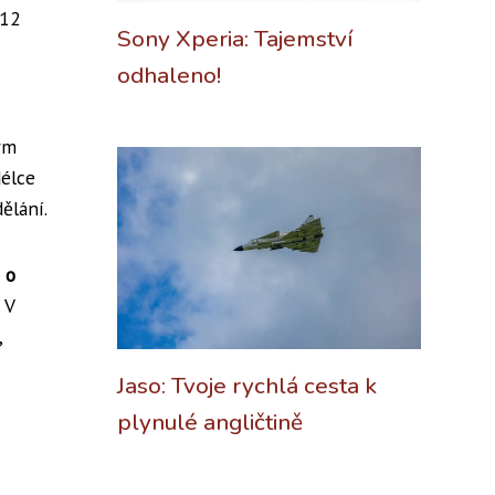
 12
Sony Xperia: Tajemství
odhaleno!
ým
délce
ělání.
 o
 V
,
Jaso: Tvoje rychlá cesta k
plynulé angličtině