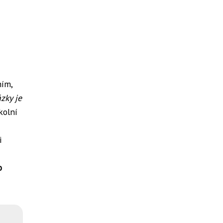
ním,
zky je
kolní
i
o