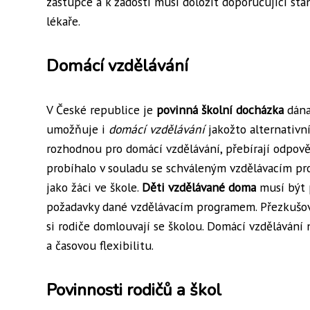
zástupce a k žádosti musí doložit doporučující s
lékaře.
Domácí vzdělávání
V České republice je
povinná školní docházka
dána
umožňuje i
domácí vzdělávání
jakožto alternativní
rozhodnou pro domácí vzdělávání, přebírají odpověd
probíhalo v souladu se schváleným vzdělávacím pr
jako žáci ve škole.
Děti vzdělávané doma
musí být p
požadavky dané vzdělávacím programem. Přezkušová
si rodiče domlouvají se školou. Domácí vzdělávání
a časovou flexibilitu.
Povinnosti rodičů a škol