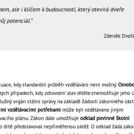
em, ale i klíčem k budoucnosti, který otevírá dveře
j potenciál.
Zdeněk Dvoř
tuace, kdy standardní průběh vzdělávání není možný.
Osvobo
ných případech, kdy
zdravotní stav dítěte
znemožňuje jeho ú
lušný orgán státní správy na základě žádosti zákonného zás
ími vzdělávacími potřebami
může být vzděláváno jiným
ávacího plánu. Zákon dále umožňuje
odklad povinné školní
o dítě představoval nepřiměřenou zátěž. O odklad žádá zák