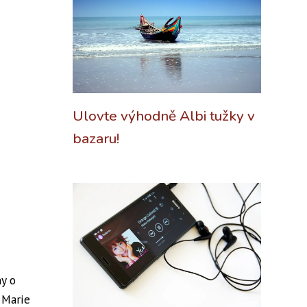
Ulovte výhodně Albi tužky v
bazaru!
y o
 Marie