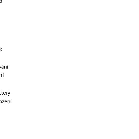
o
k
vání
tí
který
azení