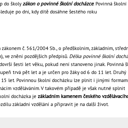
p do školy
zákon o povinné školní docházce
. Povinná školní
leduje po dni, kdy dítě dosáhne šestého roku
 zákonem č. 561/2004 Sb., o předškolním, základním, střed
), ve znění pozdějších předpisů.
Délka povinné školní dochá
dovrší šesti let věku, pokud není stanoveno jinak. Povinná š
tupeň trvá pět let a je určen pro žáky od 6 do 11 let. Druhý
o 15 let. Povinnou školní docházku lze plnit i jinými formam
omácím vzděláváním. V takovém případě je však nutné splnit
kolní docházka je
základním kamenem českého vzdělávacíh
ílu základní vzdělání a připravit je na další život.