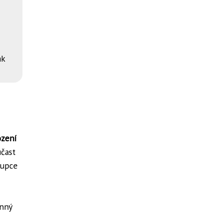
ák
zení
čast
tupce
onný