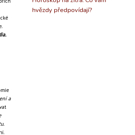
Horoskop na zítra: Co vám
ořích
hvězdy předpovídají?
ické
e.
ia.
omie
ení a
vat
e
tu.
í.