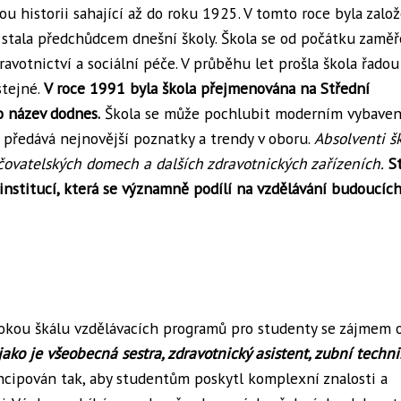
u historii sahající až do roku 1925. V tomto roce byla zalo
e stala předchůdcem dnešní školy. Škola se od počátku zaměř
ravotnictví a sociální péče. V průběhu let prošla škola řado
stejné.
V roce 1991 byla škola přejmenována na Střední
o název dodnes.
Škola se může pochlubit moderním vybaven
ředává nejnovější poznatky a trendy v oboru.
Absolventi š
čovatelských domech a dalších zdravotnických zařízeních.
S
 institucí, která se významně podílí na vzdělávání budoucíc
irokou škálu vzdělávacích programů pro studenty se zájmem o
ako je všeobecná sestra, zdravotnický asistent, zubní techni
ncipován tak, aby studentům poskytl komplexní znalosti a