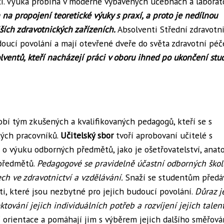
i. Výuka probíhá v moderně vybavených učebnách a laborat
 na propojení teoretické výuky s praxí, a proto je nedílnou
ších zdravotnických zařízeních.
Absolventi Střední zdravotn
oucí povolání a mají otevřené dveře do světa zdravotní péč
ventů, kteří nacházejí práci v oboru ihned po ukončení stud
obí tým zkušených a kvalifikovaných pedagogů, kteří se s
kých pracovníků.
Učitelský sbor
tvoří aprobovaní učitelé s
á o výuku odborných předmětů, jako je ošetřovatelství, anat
 předmětů.
Pedagogové se pravidelně účastní odborných škol
ch ve zdravotnictví a vzdělávání.
Snaží se studentům předá
sti, které jsou nezbytné pro jejich budoucí povolání.
Důraz j
tování jejich individuálních potřeb a rozvíjení jejich talen
 orientace a pomáhají jim s výběrem jejich dalšího směřován