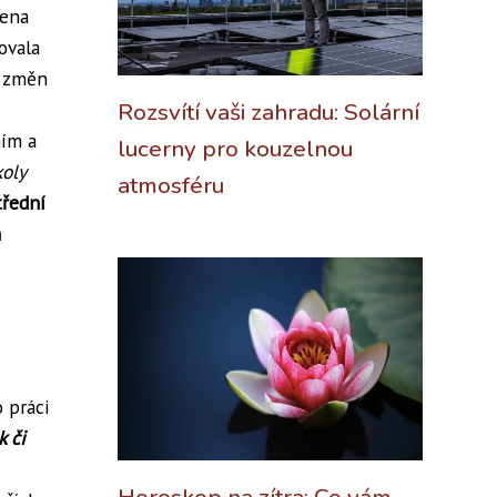
žena
ovala
u změn
Rozsvítí vaši zahradu: Solární
ím a
lucerny pro kouzelnou
koly
atmosféru
třední
h
 práci
k či