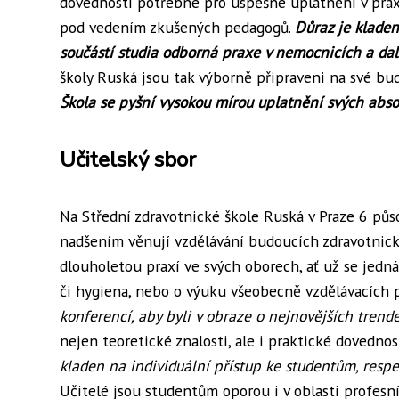
dovednosti potřebné pro úspěšné uplatnění v prax
pod vedením zkušených pedagogů.
Důraz je kladen
součástí studia odborná praxe v nemocnicích a dal
školy Ruská jsou tak výborně připraveni na své bud
Škola se pyšní vysokou mírou uplatnění svých absol
Učitelský sbor
Na Střední zdravotnické škole Ruská v Praze 6 půs
nadšením věnují vzdělávání budoucích zdravotnic
dlouholetou praxí ve svých oborech, ať už se jedn
či hygiena, nebo o výuku všeobecně vzdělávacích
konferencí, aby byli v obraze o nejnovějších trende
nejen teoretické znalosti, ale i praktické dovedno
kladen na individuální přístup ke studentům, respek
Učitelé jsou studentům oporou i v oblasti profesní