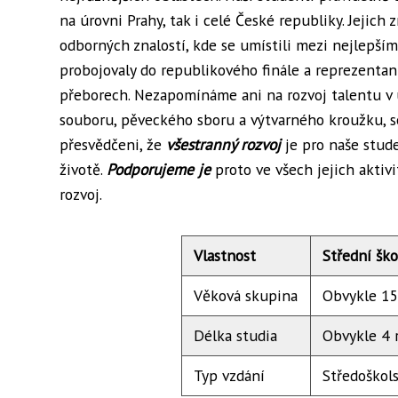
na úrovni Prahy, tak i celé České republiky. Jejich 
odborných znalostí, kde se umístili mezi nejlepšími
probojovaly do republikového finále a reprezentant
přeborech. Nezapomínáme ani na rozvoj talentu v u
souboru, pěveckého sboru a výtvarného kroužku, se
přesvědčeni, že
všestranný rozvoj
je pro naše stude
životě.
Podporujeme je
proto ve všech jejich aktiv
rozvoj.
Vlastnost
Střední ško
Věková skupina
Obvykle 15
Délka studia
Obvykle 4 r
Typ vzdání
Středoškol