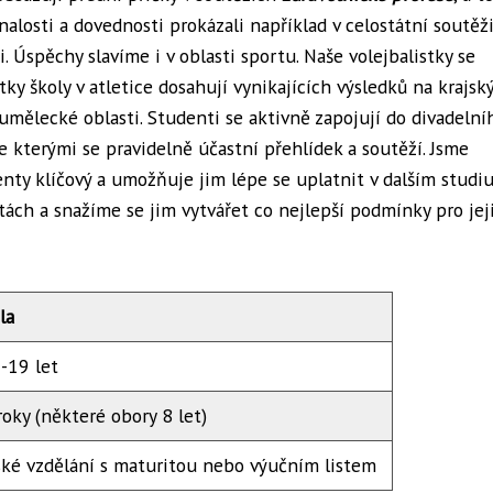
znalosti a dovednosti prokázali například v celostátní soutěž
. Úspěchy slavíme i v oblasti sportu. Naše volejbalistky se
ky školy v atletice dosahují vynikajících výsledků na krajsk
mělecké oblasti. Studenti se aktivně zapojují do divadelní
 kterými se pravidelně účastní přehlídek a soutěží. Jsme
nty klíčový a umožňuje jim lépe se uplatnit v dalším studiu
itách a snažíme se jim vytvářet co nejlepší podmínky pro jej
la
-19 let
oky (některé obory 8 let)
ské vzdělání s maturitou nebo výučním listem