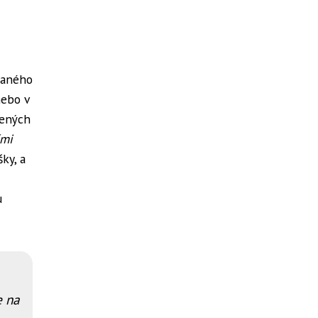
aného
nebo v
žených
ími
ky, a
u
e na