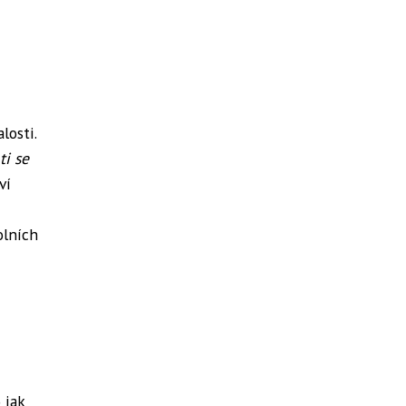
losti.
ti se
ví
olních
o jak