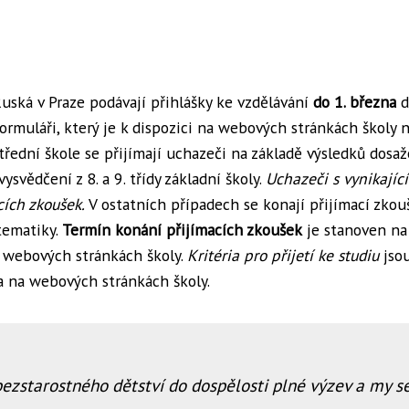
uská v Praze podávají přihlášky ke vzdělávání
do 1. března
d
rmuláři, který je k dispozici na webových stránkách školy 
střední škole se přijímají uchazeči na základě výsledků dosa
svědčení z 8. a 9. třídy základní školy.
Uchazeči s vynikajíc
cích zkoušek.
V ostatních případech se konají přijímací zkouš
tematiky.
Termín konání přijímacích zkoušek
je stanoven na
 webových stránkách školy.
Kritéria pro přijetí ke studiu
jso
a na webových stránkách školy.
 bezstarostného dětství do dospělosti plné výzev a my s