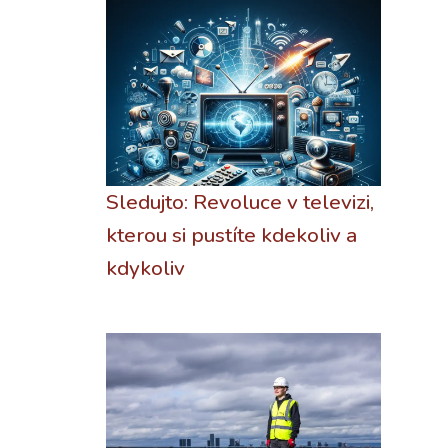
Sledujto: Revoluce v televizi,
kterou si pustíte kdekoliv a
kdykoliv