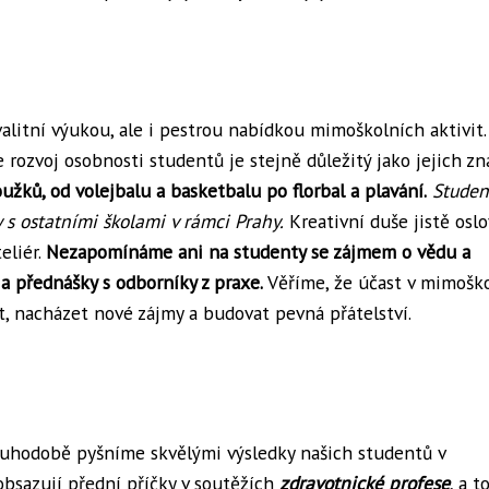
alitní výukou, ale i pestrou nabídkou mimoškolních aktivit.
rozvoj osobnosti studentů je stejně důležitý jako jejich zna
žků, od volejbalu a basketbalu po florbal a plavání.
Studen
 s ostatními školami v rámci Prahy.
Kreativní duše jistě oslo
eliér.
Nezapomínáme ani na studenty se zájmem o vědu a
 přednášky s odborníky z praxe.
Věříme, že účast v mimošk
t, nacházet nové zájmy a budovat pevná přátelství.
louhodobě pyšníme skvělými výsledky našich studentů v
obsazují přední příčky v soutěžích
zdravotnické profese
, a t