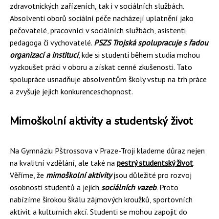
zdravotnických zařízeních, tak i v sociálních službách.
Absolventi oborů sociální péče nacházejí uplatnění jako
pečovatelé, pracovníci v sociálních službách, asistenti
pedagoga či vychovatelé.
PSZS Trojská spolupracuje s řadou
organizací a institucí
, kde si studenti během studia mohou
vyzkoušet práci v oboru a získat cenné zkušenosti. Tato
spolupráce usnadňuje absolventům školy vstup na trh práce
a zvyšuje jejich konkurenceschopnost.
Mimoškolní aktivity a studentský život
Na Gymnáziu Pštrossova v Praze-Troji klademe důraz nejen
na kvalitní vzdělání, ale také na
pestrý studentský život
.
Věříme, že
mimoškolní aktivity
jsou důležité pro rozvoj
osobnosti studentů a jejich
sociálních vazeb
. Proto
nabízíme širokou škálu zájmových kroužků, sportovních
aktivit a kulturních akcí. Studenti se mohou zapojit do