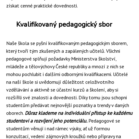
získat cenné praktické dovednosti.
Kvalifikovaný pedagogický sbor
Naše škola se pyšní kvalifikovaným pedagogickým sborem,
který tvoří tým zkušených a zapálených učitelů. Všichni
pedagogové splňují požadavky Ministerstva školství,
mládeže a tělovýchovy České republiky a mnozí z nich se
mohou pochlubit i dalšími odbornými kvalifikacemi. Učitelé
na naší škole si uvědomují důležitost celoživotního
vzdělávání a aktivně se účastní kurzů a školení, aby si
rozšířili své znalosti a dovednosti. Díky tomu jsou schopni
studentům předávat nejnovější poznatky a trendy v daných
oborech.
Důraz klademe na individuální přístup ke každému
studentovi a rozvíjení jeho potenciálu.
Pedagogové se
studentům věnují i nad rámec výuky, ať už formou
konzultací, vedení zájmových kroužků nebo přípravy na