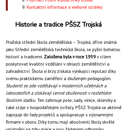
Kontaktní informace a webové stránky
Historie a tradice PŠSZ Trojská
Pražská střední škola zemědělská – Trojská, dříve známá
jako Střední zemědělská technická škola, se pyšní bohatou
historií a tradicemi.
Založena byla v roce 1959
s cílem
poskytovat kvalitní vzdělání v oblasti zemědělství a
zahradnictví. Škola si brzy získala vynikající reputaci díky
svému praktickému zaměření a zkušeným pedagogům.
Studenti se zde vzdělávají v moderních učebnách a
laboratořích a získávají cenné zkušenosti v rozlehlém
školním statku.
Ten zahrnuje pole, sady, vinice, skleníky a
také stáje s hospodářskými zvířaty. PŠSZ Trojská se aktivně
zapojuje do řady projektů a spolupracuje s významnými
firmami v oboru. Díky tomu mají absolventi školy skvělé
uplatnění na trhu práce a jsou žádanými odborníky.