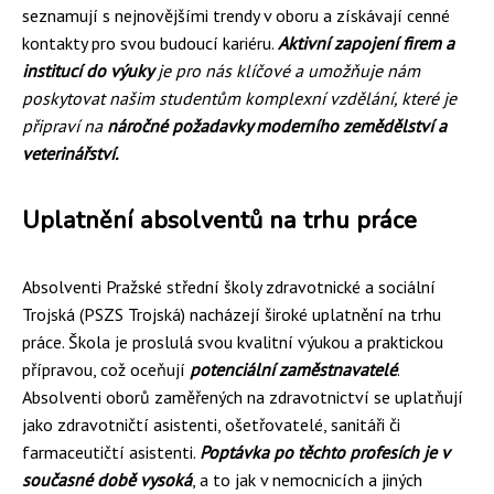
seznamují s nejnovějšími trendy v oboru a získávají cenné
kontakty pro svou budoucí kariéru.
Aktivní zapojení firem a
institucí do výuky
je pro nás klíčové a umožňuje nám
poskytovat našim studentům komplexní vzdělání, které je
připraví na
náročné požadavky moderního zemědělství a
veterinářství.
Uplatnění absolventů na trhu práce
Absolventi Pražské střední školy zdravotnické a sociální
Trojská (PSZS Trojská) nacházejí široké uplatnění na trhu
práce. Škola je proslulá svou kvalitní výukou a praktickou
přípravou, což oceňují
potenciální zaměstnavatelé
.
Absolventi oborů zaměřených na zdravotnictví se uplatňují
jako zdravotničtí asistenti, ošetřovatelé, sanitáři či
farmaceutičtí asistenti.
Poptávka po těchto profesích je v
současné době vysoká
, a to jak v nemocnicích a jiných