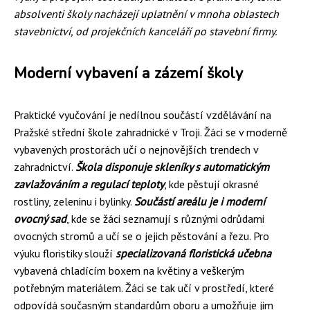
absolventi školy nacházejí uplatnění v mnoha oblastech
stavebnictví, od projekčních kanceláří po stavební firmy.
Moderní vybavení a zázemí školy
Praktické vyučování je nedílnou součástí vzdělávání na
Pražské střední škole zahradnické v Troji. Žáci se v moderně
vybavených prostorách učí o nejnovějších trendech v
zahradnictví.
Škola disponuje skleníky s automatickým
zavlažováním a regulací teploty
, kde pěstují okrasné
rostliny, zeleninu i bylinky.
Součástí areálu je i moderní
ovocný sad
, kde se žáci seznamují s různými odrůdami
ovocných stromů a učí se o jejich pěstování a řezu. Pro
výuku floristiky slouží
specializovaná floristická učebna
vybavená chladícím boxem na květiny a veškerým
potřebným materiálem. Žáci se tak učí v prostředí, které
odpovídá současným standardům oboru a umožňuje jim