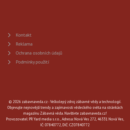
Kontakt
Reklama
Ochrana osobních údajů
Podmínky použití
© 2026 zabavnaveda.cz - Velkolepý zdroj zábavné vědy a technologií.
Objevujte nejnovější trendy a zajímavosti vědeckého světa na stránkách
magazínu Zábavná věda. Navštivte zabavnaveda.cz!
Provozovatel: PR Yard media s.r.o., Adresa: Nová Ves 272, 46331 Nová Ves,
IČ: 07840772, DIČ: CZ07840772