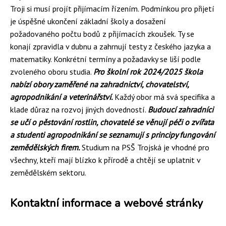
Troji si musí projít přijímacím řízením. Podmínkou pro přijetí
je úspěšné ukončení základní školy a dosažení
požadovaného počtu bodů z přijímacích zkoušek. Ty se
konají zpravidla v dubnu a zahrnují testy z českého jazyka a
matematiky. Konkrétní termíny a požadavky se liší podle
zvoleného oboru studia.
Pro školní rok 2024/2025 škola
nabízí obory zaměřené na zahradnictví, chovatelství,
agropodnikání a veterinářství.
Každý obor má svá specifika a
klade důraz na rozvoj jiných dovedností.
Budoucí zahradníci
se učí o pěstování rostlin, chovatelé se věnují péči o zvířata
a studenti agropodnikání se seznamují s principy fungování
zemědělských firem.
Studium na PSŠ Trojská je vhodné pro
všechny, kteří mají blízko k přírodě a chtějí se uplatnit v
zemědělském sektoru.
Kontaktní informace a webové stránky