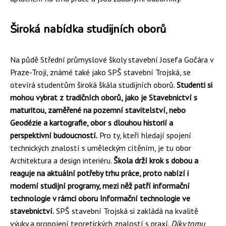
Široká nabídka studijních oborů
Na půdě Střední průmyslové školy stavební Josefa Gočára v
Praze-Troji, známé také jako SPŠ stavební Trojská, se
otevírá studentům široká škála studijních oborů.
Studenti si
mohou vybrat z tradičních oborů, jako je Stavebnictví s
maturitou, zaměřené na pozemní stavitelství, nebo
Geodézie a kartografie, obor s dlouhou historií a
perspektivní budoucností.
Pro ty, kteří hledají spojení
technických znalostí s uměleckým cítěním, je tu obor
Architektura a design interiéru.
Škola drží krok s dobou a
reaguje na aktuální potřeby trhu práce, proto nabízí i
moderní studijní programy, mezi něž patří informační
technologie v rámci oboru Informační technologie ve
stavebnictví.
SPŠ stavební Trojská si zakládá na kvalitě
výuky a propojení teoretických znalostí s praxí.
Díky tomu