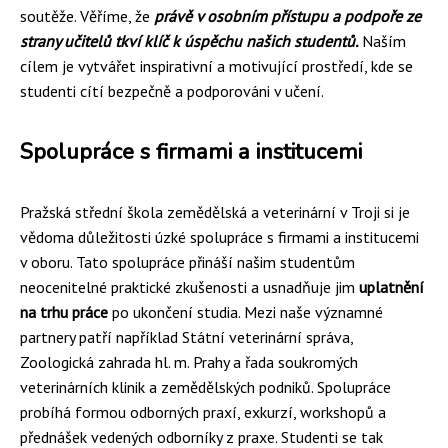
soutěže. Věříme, že
právě v osobním přístupu a podpoře ze
strany učitelů tkví klíč k úspěchu našich studentů.
Naším
cílem je vytvářet inspirativní a motivující prostředí, kde se
studenti cítí bezpečně a podporováni v učení.
Spolupráce s firmami a institucemi
Pražská střední škola zemědělská a veterinární v Troji si je
vědoma důležitosti úzké spolupráce s firmami a institucemi
v oboru. Tato spolupráce přináší našim studentům
neocenitelné praktické zkušenosti a usnadňuje jim
uplatnění
na trhu práce
po ukončení studia. Mezi naše významné
partnery patří například Státní veterinární správa,
Zoologická zahrada hl. m. Prahy a řada soukromých
veterinárních klinik a zemědělských podniků. Spolupráce
probíhá formou odborných praxí, exkurzí, workshopů a
přednášek vedených odborníky z praxe. Studenti se tak