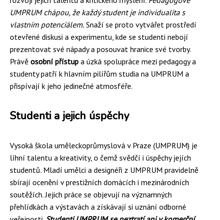
rozvoji jejich talentu a kritického myšlení.
Pedagogové
UMPRUM chápou, že každý student je individualita s
vlastním potenciálem.
Snaží se proto vytvářet prostředí
otevřené diskusi a experimentu, kde se studenti nebojí
prezentovat své nápady a posouvat hranice své tvorby.
Právě
osobní přístup
a úzká spolupráce mezi pedagogy a
studenty patří k hlavním pilířům studia na UMPRUM a
přispívají k jeho jedinečné atmosféře.
Studenti a jejich úspěchy
Vysoká škola uměleckoprůmyslová v Praze (UMPRUM) je
líhní talentu a kreativity, o čemž svědčí i úspěchy jejích
studentů. Mladí umělci a designéři z UMPRUM pravidelně
sbírají ocenění v prestižních domácích i mezinárodních
soutěžích. Jejich práce se objevují na významných
přehlídkách a výstavách a získávají si uznání odborné
veřejnosti.
Studenti UMPRUM se neztratí ani v komerční