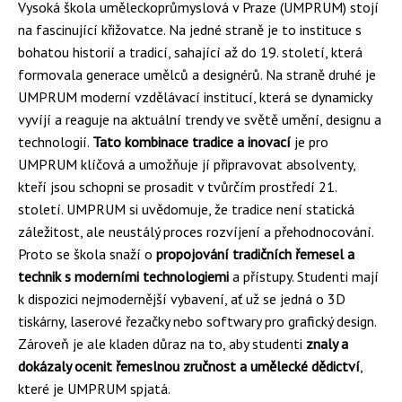
Vysoká škola uměleckoprůmyslová v Praze (UMPRUM) stojí
na fascinující křižovatce. Na jedné straně je to instituce s
bohatou historií a tradicí, sahající až do 19. století, která
formovala generace umělců a designérů. Na straně druhé je
UMPRUM moderní vzdělávací institucí, která se dynamicky
vyvíjí a reaguje na aktuální trendy ve světě umění, designu a
technologií.
Tato kombinace tradice a inovací
je pro
UMPRUM klíčová a umožňuje jí připravovat absolventy,
kteří jsou schopni se prosadit v tvůrčím prostředí 21.
století. UMPRUM si uvědomuje, že tradice není statická
záležitost, ale neustálý proces rozvíjení a přehodnocování.
Proto se škola snaží o
propojování tradičních řemesel a
technik s moderními technologiemi
a přístupy. Studenti mají
k dispozici nejmodernější vybavení, ať už se jedná o 3D
tiskárny, laserové řezačky nebo softwary pro grafický design.
Zároveň je ale kladen důraz na to, aby studenti
znaly a
dokázaly ocenit řemeslnou zručnost a umělecké dědictví
,
které je UMPRUM spjatá.