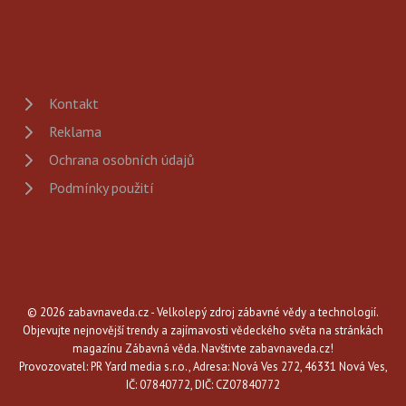
Kontakt
Reklama
Ochrana osobních údajů
Podmínky použití
© 2026 zabavnaveda.cz - Velkolepý zdroj zábavné vědy a technologií.
Objevujte nejnovější trendy a zajímavosti vědeckého světa na stránkách
magazínu Zábavná věda. Navštivte zabavnaveda.cz!
Provozovatel: PR Yard media s.r.o., Adresa: Nová Ves 272, 46331 Nová Ves,
IČ: 07840772, DIČ: CZ07840772