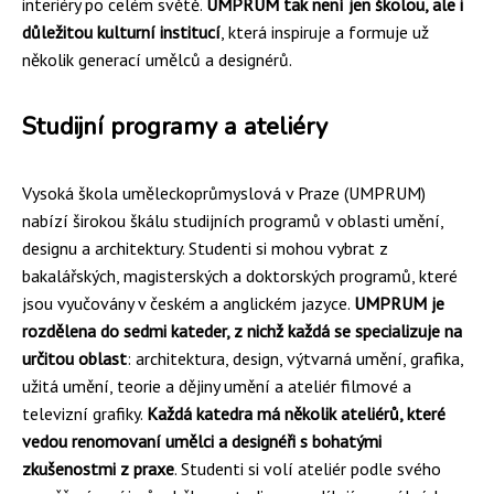
interiéry po celém světě.
UMPRUM tak není jen školou, ale i
důležitou kulturní institucí
, která inspiruje a formuje už
několik generací umělců a designérů.
Studijní programy a ateliéry
Vysoká škola uměleckoprůmyslová v Praze (UMPRUM)
nabízí širokou škálu studijních programů v oblasti umění,
designu a architektury. Studenti si mohou vybrat z
bakalářských, magisterských a doktorských programů, které
jsou vyučovány v českém a anglickém jazyce.
UMPRUM je
rozdělena do sedmi kateder, z nichž každá se specializuje na
určitou oblast
: architektura, design, výtvarná umění, grafika,
užitá umění, teorie a dějiny umění a ateliér filmové a
televizní grafiky.
Každá katedra má několik ateliérů, které
vedou renomovaní umělci a designéři s bohatými
zkušenostmi z praxe
. Studenti si volí ateliér podle svého