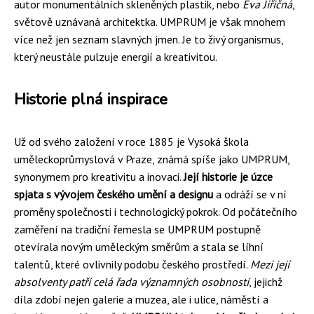
autor monumentálních skleněných plastik, nebo
Eva Jiřičná
,
světově uznávaná architektka. UMPRUM je však mnohem
více než jen seznam slavných jmen. Je to živý organismus,
který neustále pulzuje energií a kreativitou.
Historie plná inspirace
Už od svého založení v roce 1885 je Vysoká škola
uměleckoprůmyslová v Praze, známá spíše jako UMPRUM,
synonymem pro kreativitu a inovaci.
Její historie je úzce
spjata s vývojem českého umění a designu
a odráží se v ní
proměny společnosti i technologický pokrok. Od počátečního
zaměření na tradiční řemesla se UMPRUM postupně
otevírala novým uměleckým směrům a stala se líhní
talentů, které ovlivnily podobu českého prostředí.
Mezi její
absolventy patří celá řada významných osobností
, jejichž
díla zdobí nejen galerie a muzea, ale i ulice, náměstí a