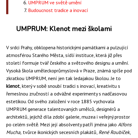
UMPRUM ve světě umění
Budoucnost tradice a inovací
UMPRUM: Klenot mezi školami
V srdci Prahy, obklopena historickými památkami a pulzující
atmosférou Starého Města, sídlí instituce, která již přes
století formuje tvář českého a světového designu a umění.
Vysoká škola uměleckoprůmyslová v Praze, známá spíše pod
zkratkou UMPRUM, není jen tak ledajakou školou. Je to
klenot
, který v sobě snoubí tradici s inovací, kreativitu s
řemeslnou zručností a odvážné experimenty s nadčasovou
estetikou. Od svého založení v roce 1885 vychovala
UMPRUM generace talentovaných umělců, designérů a
architektů, jejichž díla zdobí galerie, muzea i veřejný prostor
po celém světě. Mezi její absolventy patří jména jako
Alfons
Mucha,
tvůrce ikonických secesních plakátů,
René Roubíček
,