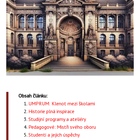
Obsah článku:
UMPRUM: Klenot mezi školami
Historie plná inspirace
Studijní programy a ateliéry
Pedagogové: Mistři svého oboru
Studenti a jejich úspěchy