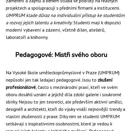
zaměření a zájmů a během studia se podílejí na reálných
projektech a spolupracují s předními firmami a institucemi.
UMPRUM klade důraz na individuální přístup ke studentům
a rozvoj jejich talentu a kreativity
. Studenti mají k dispozici
moderní vybavení a zázemí, včetně dílen, ateliérů,
laboratoří a knihovny.
Pedagogové: Mistři svého oboru
Na Vysoké škole uměleckoprůmyslové v Praze (UMPRUM)
nepůsobí jen tak ledajací pedagogové. Jsou to
zkušení
profesionálové
, často s mezinárodní praxí, kteří ve svém
oboru dosáhli uznání a jejichž díla zdobí galerie i soukromé
sbírky. Nejsou to jen teoretici, ale především aktivní umělci,
designéři a architekti, kteří do výuky vnáší nejnovější trendy a
vlastní zkušenosti z praxe. Díky nim se studenti UMPRUM
setkávají s inspirativními osobnostmi, které je vedou k