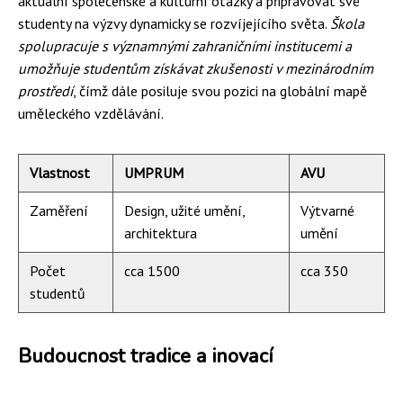
aktuální společenské a kulturní otázky a připravovat své
studenty na výzvy dynamicky se rozvíjejícího světa.
Škola
spolupracuje s významnými zahraničními institucemi a
umožňuje studentům získávat zkušenosti v mezinárodním
prostředí
, čímž dále posiluje svou pozici na globální mapě
uměleckého vzdělávání.
Vlastnost
UMPRUM
AVU
Zaměření
Design, užité umění,
Výtvarné
architektura
umění
Počet
cca 1500
cca 350
studentů
Budoucnost tradice a inovací