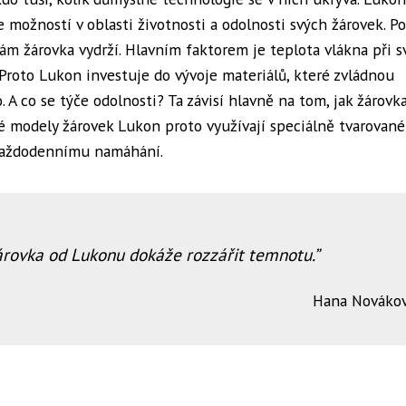
 možností v oblasti životnosti a odolnosti svých žárovek. P
nám žárovka vydrží. Hlavním faktorem je teplota vlákna při s
. Proto Lukon investuje do vývoje materiálů, které zvládnou
. A co se týče odolnosti? Ta závisí hlavně na tom, jak žárovk
é modely žárovek Lukon proto využívají speciálně tvarované
í každodennímu namáhání.
žárovka od Lukonu dokáže rozzářit temnotu.
Hana Nováko