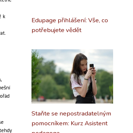
ž k
Edupage přihlášení: Vše, co
potřebujete vědět
at.
,
nešní
pořád
Staňte se nepostradatelným
se
pomocníkem: Kurz Asistent
 tehdy