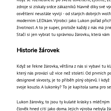
zdroje si získaly srdce zákazníků hlavně díky své vý
osvětlení neustále vyvíjí - od starých dobrých wol
moderním LEDkám. Výrobci jako Lukon pořád přichá
životnost. A to je super, protože každý z nás má ji
Stačí si jen vybrat tu správnou žárovku, která vám 
Historie žárovek
Když se řekne žárovka, většina z nás si vybaví tu k
který nás provází už více než století. Od prvních po
designové skvosty, je to příběh plný objevů. I kdy
svoje kouzlo. A lukonky? To je kapitola sama pro se
Lukon žárovky, to jsou ty kulaté krásky s mléčným
člověk hned cítí jako doma. Jejich výroba nebyla žá