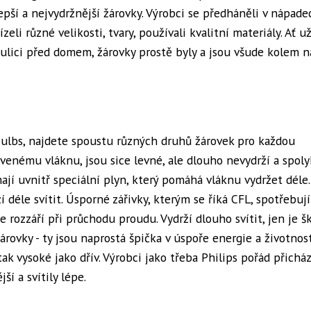
pší a nejvydržnější žárovky. Výrobci se předháněli v nápade
zeli různé velikosti, tvary, používali kvalitní materiály. Ať už
o ulici před domem, žárovky prostě byly a jsou všude kolem n
ulbs, najdete spoustu různých druhů žárovek pro každou
havenému vláknu, jsou sice levné, ale dlouho nevydrží a spoly
ají uvnitř speciální plyn, který pomáhá vláknu vydržet déle.
ží déle svítit. Úsporné zářivky, kterým se říká CFL, spotřebují
rozzáří při průchodu proudu. Vydrží dlouho svítit, jen je š
rovky - ty jsou naprostá špička v úspoře energie a životnost
ak vysoké jako dřív. Výrobci jako třeba Philips pořád přicház
í a svítily lépe.