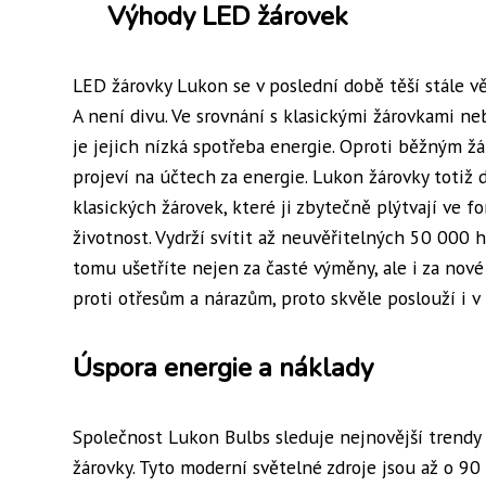
Výhody LED žárovek
LED žárovky Lukon se v poslední době těší stále vě
A není divu. Ve srovnání s klasickými žárovkami ne
je jejich nízká spotřeba energie. Oproti běžným ž
projeví na účtech za energie. Lukon žárovky totiž 
klasických žárovek, které ji zbytečně plýtvají ve
životnost. Vydrží svítit až neuvěřitelných 50 000 
tomu ušetříte nejen za časté výměny, ale i za nov
proti otřesům a nárazům, proto skvěle poslouží i 
Úspora energie a náklady
Společnost Lukon Bulbs sleduje nejnovější trendy 
žárovky. Tyto moderní světelné zdroje jsou až o 90