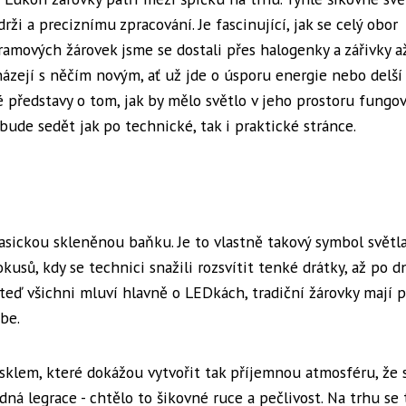
drži a preciznímu zpracování. Je fascinující, jak se celý obor
framových žárovek jsme se dostali přes halogenky a zářivky a
zejí s něčím novým, ať už jde o úsporu energie nebo delší
né představy o tom, jak by mělo světlo v jeho prostoru fungov
bude sedět jak po technické, tak i praktické stránce.
lasickou skleněnou baňku. Je to vlastně takový symbol světla
kusů, kdy se technici snažili rozsvítit tenké drátky, až po d
ž teď všichni mluví hlavně o LEDkách, tradiční žárovky mají 
be.
 sklem, které dokážou vytvořit tak příjemnou atmosféru, že 
dná legrace - chtělo to šikovné ruce a pečlivost. Na trhu se