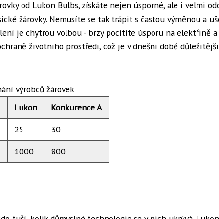
árovky od Lukon Bulbs, získáte nejen úsporné, ale i velmi od
sické žárovky. Nemusíte se tak trápit s častou výměnou a uš
lení je chytrou volbou - brzy pocítíte úsporu na elektřině a
chraně životního prostředí, což je v dnešní době důležitějš
nání výrobců žárovek
Lukon
Konkurence A
25
30
)
1000
800
do tuší, kolik důmyslné technologie se v nich ukrývá. Lukon