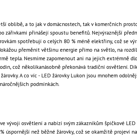
tší oblibě, a to jak v domácnostech, tak v komerčních prosto
bo zářivkami přinášejí spoustu benefitů. Nejvýraznější předn
árovkám spotřebují o celých 80 % méně elektřiny, což se vý
dokážou přeměnit většinu energie přímo na světlo, na rozdí
 formě tepla. Nesmíme zapomenout ani na jejich extrémně d
hodin, což několikanásobně překonává tradiční osvětlení. Dí
é žárovky. A co víc - LED žárovky Lukon jsou mnohem odolněj
v náročnějších podmínkách.
ve vývoji osvětlení a nabízí svým zákazníkům špičkové LED
 % úspornější než běžné žárovky, což se okamžitě projeví na