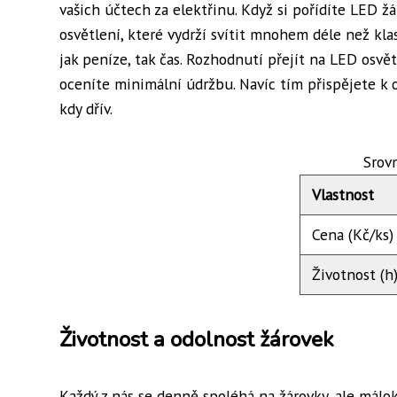
vašich účtech za elektřinu. Když si pořídíte LED ž
osvětlení, které vydrží svítit mnohem déle než kla
jak peníze, tak čas. Rozhodnutí přejít na LED osvět
oceníte minimální údržbu. Navíc tím přispějete k o
kdy dřív.
Srov
Vlastnost
Cena (Kč/ks)
Životnost (h
Životnost a odolnost žárovek
Každý z nás se denně spoléhá na žárovky, ale málok