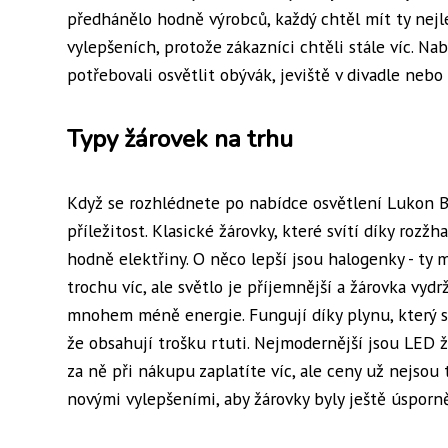
předhánělo hodně výrobců, každý chtěl mít ty nejle
vylepšeních, protože zákazníci chtěli stále víc. Nabí
potřebovali osvětlit obývák, jeviště v divadle neb
Typy žárovek na trhu
Když se rozhlédnete po nabídce osvětlení Lukon B
příležitost. Klasické žárovky, které svítí díky rozž
hodně elektřiny. O něco lepší jsou halogenky - ty m
trochu víc, ale světlo je příjemnější a žárovka vydr
mnohem méně energie. Fungují díky plynu, který se 
že obsahují trošku rtuti. Nejmodernější jsou LED žá
za ně při nákupu zaplatíte víc, ale ceny už nejsou t
novými vylepšeními, aby žárovky byly ještě úspornějš