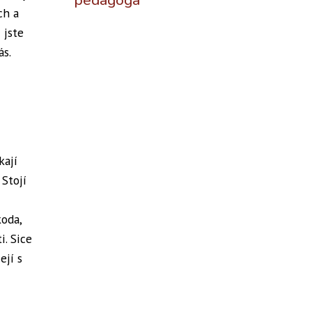
pedagoga
ch a
 jste
ás.
kají
 Stojí
koda,
i. Sice
ejí s