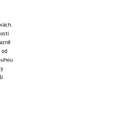
rách.
ostí
razně
l od
louhou
ky
ší