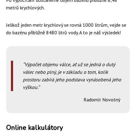
Po vypočítání dostaneme objem bazénu přibližně 8,48
metrů krychlových.
Jelikož jeden metr krychlový se rovná 1000 litrům, vejde se
do bazénu přibližně 8480 litrů vody. A to je náš výsledek!
Výpočet objemu válce, ať už se jedná o dutý
válec nebo plný, je v základu o tom, kolik
prostoru zabírá jeho podstava vynásobená jeho
výškou.
Radomír Novotný
Online kalkulátory