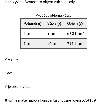
jeho výškou. Vzorec pro objem válce je tedy:
Výpočet objemu válce
Poloměr (r)
Výška (v)
Objem (V)
3
2 cm
5 cm
62.83 cm
3
5 cm
10 cm
785.4 cm
V = πr²v
Kde:
V je objem válce
π (pí) je matematická konstanta přibližně rovna 3,14159