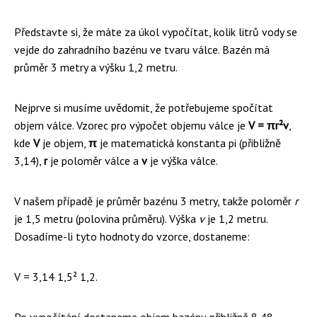
Představte si, že máte za úkol vypočítat, kolik litrů vody se
vejde do zahradního bazénu ve tvaru válce. Bazén má
průměr 3 metry a výšku 1,2 metru.
Nejprve si musíme uvědomit, že potřebujeme spočítat
objem válce. Vzorec pro výpočet objemu válce je
V = πr²v
,
kde
V
je objem,
π
je matematická konstanta pi (přibližně
3,14),
r
je poloměr válce a
v
je výška válce.
V našem případě je průměr bazénu 3 metry, takže poloměr
r
je 1,5 metru (polovina průměru). Výška
v
je 1,2 metru.
Dosadíme-li tyto hodnoty do vzorce, dostaneme:
V = 3,14 1,5² 1,2.