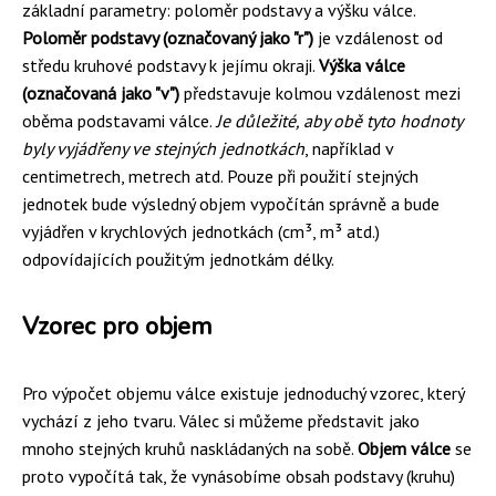
základní parametry: poloměr podstavy a výšku válce.
Poloměr podstavy (označovaný jako "r")
je vzdálenost od
středu kruhové podstavy k jejímu okraji.
Výška válce
(označovaná jako "v")
představuje kolmou vzdálenost mezi
oběma podstavami válce.
Je důležité, aby obě tyto hodnoty
byly vyjádřeny ve stejných jednotkách
, například v
centimetrech, metrech atd. Pouze při použití stejných
jednotek bude výsledný objem vypočítán správně a bude
vyjádřen v krychlových jednotkách (cm³, m³ atd.)
odpovídajících použitým jednotkám délky.
Vzorec pro objem
Pro výpočet objemu válce existuje jednoduchý vzorec, který
vychází z jeho tvaru. Válec si můžeme představit jako
mnoho stejných kruhů naskládaných na sobě.
Objem válce
se
proto vypočítá tak, že vynásobíme obsah podstavy (kruhu)