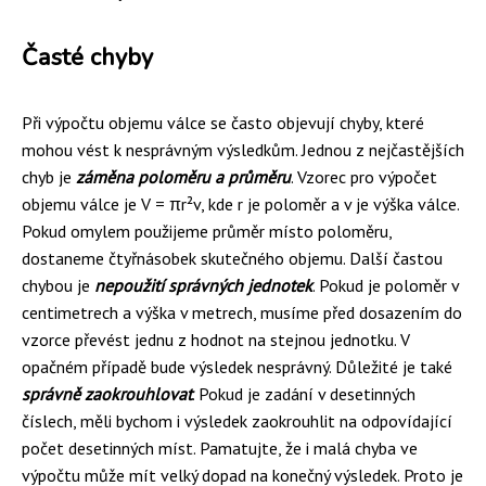
Časté chyby
Při výpočtu objemu válce se často objevují chyby, které
mohou vést k nesprávným výsledkům. Jednou z nejčastějších
chyb je
záměna poloměru a průměru
. Vzorec pro výpočet
objemu válce je V = πr²v, kde r je poloměr a v je výška válce.
Pokud omylem použijeme průměr místo poloměru,
dostaneme čtyřnásobek skutečného objemu. Další častou
chybou je
nepoužití správných jednotek
. Pokud je poloměr v
centimetrech a výška v metrech, musíme před dosazením do
vzorce převést jednu z hodnot na stejnou jednotku. V
opačném případě bude výsledek nesprávný. Důležité je také
správně zaokrouhlovat
. Pokud je zadání v desetinných
číslech, měli bychom i výsledek zaokrouhlit na odpovídající
počet desetinných míst. Pamatujte, že i malá chyba ve
výpočtu může mít velký dopad na konečný výsledek. Proto je