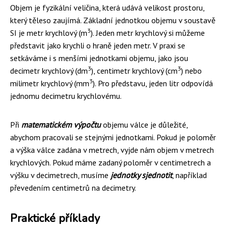
Objem je fyzikální veličina, která udává velikost prostoru,
který těleso zaujímá. Základní jednotkou objemu v soustavě
3
SI je metr krychlový (m
). Jeden metr krychlový si můžeme
představit jako krychli o hraně jeden metr. V praxi se
setkáváme i s menšími jednotkami objemu, jako jsou
3
3
decimetr krychlový (dm
), centimetr krychlový (cm
) nebo
3
milimetr krychlový (mm
). Pro představu, jeden litr odpovídá
jednomu decimetru krychlovému.
Při
matematickém výpočtu
objemu válce je důležité,
abychom pracovali se stejnými jednotkami. Pokud je poloměr
a výška válce zadána v metrech, vyjde nám objem v metrech
krychlových. Pokud máme zadaný poloměr v centimetrech a
výšku v decimetrech, musíme
jednotky sjednotit
, například
převedením centimetrů na decimetry.
Praktické příklady