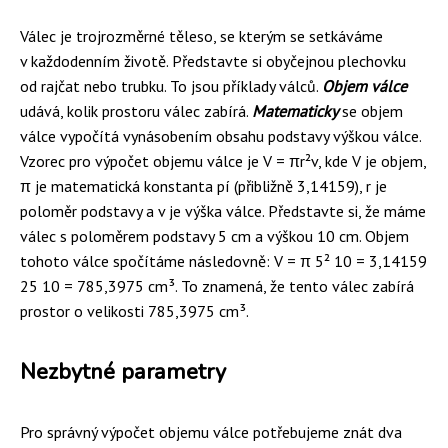
Válec je trojrozměrné těleso, se kterým se setkáváme
v každodenním životě. Představte si obyčejnou plechovku
od rajčat nebo trubku. To jsou příklady válců.
Objem válce
udává, kolik prostoru válec zabírá.
Matematicky
se objem
válce vypočítá vynásobením obsahu podstavy výškou válce.
Vzorec pro výpočet objemu válce je V = πr²v, kde V je objem,
π je matematická konstanta pí (přibližně 3,14159), r je
poloměr podstavy a v je výška válce. Představte si, že máme
válec s poloměrem podstavy 5 cm a výškou 10 cm. Objem
tohoto válce spočítáme následovně: V = π 5² 10 = 3,14159
25 10 = 785,3975 cm³. To znamená, že tento válec zabírá
prostor o velikosti 785,3975 cm³.
Nezbytné parametry
Pro správný výpočet objemu válce potřebujeme znát dva