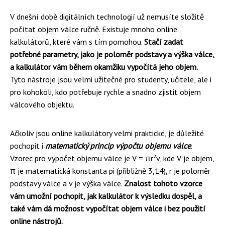
V dnešní době digitálních technologií už nemusíte složitě
počítat objem válce ručně. Existuje mnoho online
kalkulátorů, které vám s tím pomohou.
Stačí zadat
potřebné parametry, jako je poloměr podstavy a výška válce,
a kalkulátor vám během okamžiku vypočítá jeho objem.
Tyto nástroje jsou velmi užitečné pro studenty, učitele, ale i
pro kohokoli, kdo potřebuje rychle a snadno zjistit objem
válcového objektu.
Ačkoliv jsou online kalkulátory velmi praktické, je důležité
pochopit i
matematický princip výpočtu objemu válce
.
Vzorec pro výpočet objemu válce je V = πr²v, kde V je objem,
π je matematická konstanta pi (přibližně 3,14), r je poloměr
podstavy válce a v je výška válce.
Znalost tohoto vzorce
vám umožní pochopit, jak kalkulátor k výsledku dospěl, a
také vám dá možnost vypočítat objem válce i bez použití
online nástrojů.