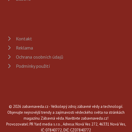
Kontakt
Reklama
Ochrana osobních údajů
Podmínky použití
© 2026 zabavnaveda.cz - Velkolepý zdroj zábavné vědy a technologií.
Objevujte nejnovější trendy a zajímavosti vědeckého světa na stránkách
magazínu Zábavná věda. Navštivte zabavnaveda.cz!
Provozovatel: PR Yard media s.r.o., Adresa: Nová Ves 272, 46331 Nová Ves,
IČ: 07840772, DIČ: CZ07840772