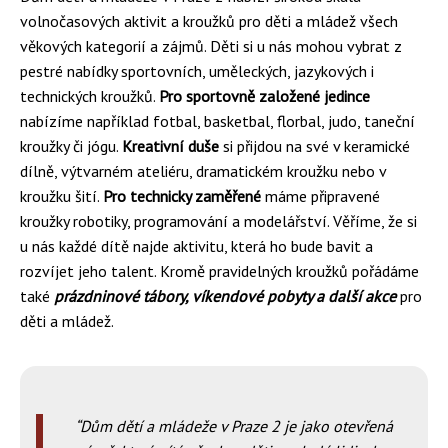
volnočasových aktivit a kroužků pro děti a mládež všech
věkových kategorií a zájmů. Děti si u nás mohou vybrat z
pestré nabídky sportovních, uměleckých, jazykových i
technických kroužků.
Pro sportovně založené jedince
nabízíme například fotbal, basketbal, florbal, judo, taneční
kroužky či jógu.
Kreativní duše
si přijdou na své v keramické
dílně, výtvarném ateliéru, dramatickém kroužku nebo v
kroužku šití.
Pro technicky zaměřené
máme připravené
kroužky robotiky, programování a modelářství. Věříme, že si
u nás každé dítě najde aktivitu, která ho bude bavit a
rozvíjet jeho talent. Kromě pravidelných kroužků pořádáme
také
prázdninové tábory, víkendové pobyty a další akce
pro
děti a mládež.
Dům dětí a mládeže v Praze 2 je jako otevřená