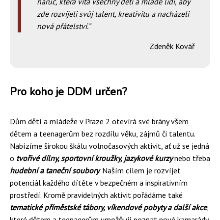
náruč, která vítá všechny děti a mladé lidi, aby
zde rozvíjeli svůj talent, kreativitu a nacházeli
nová přátelství.
Zdeněk Kovář
Pro koho je DDM určen?
Dům dětí a mládeže v Praze 2 otevírá své brány všem
dětem a teenagerům bez rozdílu věku, zájmů či talentu.
Nabízíme širokou škálu volnočasových aktivit, ať už se jedná
o
tvořivé dílny, sportovní kroužky, jazykové kurzy
nebo třeba
hudební a taneční soubory
. Naším cílem je rozvíjet
potenciál každého dítěte v bezpečném a inspirativním
prostředí. Kromě pravidelných aktivit pořádáme také
tematické příměstské tábory, víkendové pobyty a další akce
,
které dětem a teenagerům umožňují poznat nové kamarády,