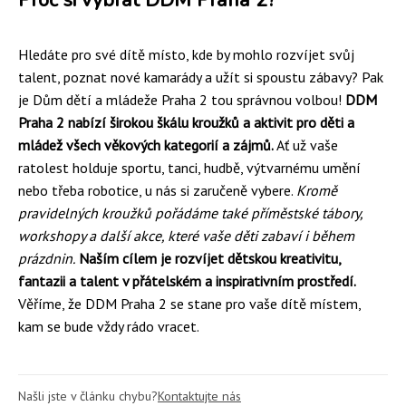
Hledáte pro své dítě místo, kde by mohlo rozvíjet svůj
talent, poznat nové kamarády a užít si spoustu zábavy? Pak
je Dům dětí a mládeže Praha 2 tou správnou volbou!
DDM
Praha 2 nabízí širokou škálu kroužků a aktivit pro děti a
mládež všech věkových kategorií a zájmů.
Ať už vaše
ratolest holduje sportu, tanci, hudbě, výtvarnému umění
nebo třeba robotice, u nás si zaručeně vybere.
Kromě
pravidelných kroužků pořádáme také příměstské tábory,
workshopy a další akce, které vaše děti zabaví i během
prázdnin.
Naším cílem je rozvíjet dětskou kreativitu,
fantazii a talent v přátelském a inspirativním prostředí.
Věříme, že DDM Praha 2 se stane pro vaše dítě místem,
kam se bude vždy rádo vracet.
Našli jste v článku chybu?
Kontaktujte nás