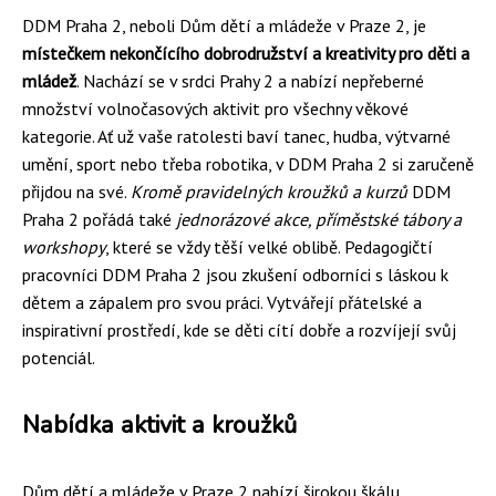
DDM Praha 2, neboli Dům dětí a mládeže v Praze 2, je
místečkem nekončícího dobrodružství a kreativity pro děti a
mládež
. Nachází se v srdci Prahy 2 a nabízí nepřeberné
množství volnočasových aktivit pro všechny věkové
kategorie. Ať už vaše ratolesti baví tanec, hudba, výtvarné
umění, sport nebo třeba robotika, v DDM Praha 2 si zaručeně
přijdou na své.
Kromě pravidelných kroužků a kurzů
DDM
Praha 2 pořádá také
jednorázové akce, příměstské tábory a
workshopy
, které se vždy těší velké oblibě. Pedagogičtí
pracovníci DDM Praha 2 jsou zkušení odborníci s láskou k
dětem a zápalem pro svou práci. Vytvářejí přátelské a
inspirativní prostředí, kde se děti cítí dobře a rozvíjejí svůj
potenciál.
Nabídka aktivit a kroužků
Dům dětí a mládeže v Praze 2 nabízí širokou škálu