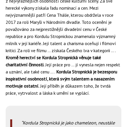
z nejvýraznějších osobností české kulturní scény. Za své
herecké výkony získala řadu nominací a cen. Mezi
nejvýznamnější patří Cena Thálie, kterou obdržela v roce
2017 za roli Maryši v Národním divadle. Toto ocenění je
považováno za nejprestižnější divadelní cenu v České
republice a pro Kordulu Stropnickou znamenalo významný
milník v její kariéře. Její talent a charisma oceňují i filmoví
kritici. Za roli ve filmu … získala Českého lva v kategorii … .
Kromě herectví se Kordula Stropnická věnuje také
charitativní činnosti.
Její práce pro … jí vynesla nejen respekt
a uznání, ale také cenu … .
Kordula Stropnická je bezesporu
inspirativní osobností, která svým talentem a nasazením
motivuje ostatní.
Její příběh je důkazem toho, že tvrdá
práce, vytrvalost a láska k umění se vyplácí.
Kordula Stropnická je jako chameleon, neustále