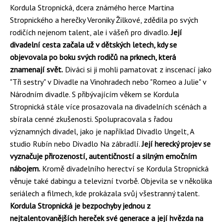
Kordula Stropnická, dcera známého herce Martina
Stropnického a herečky Veroniky Žilkové, zdědila po svých
rodičích nejenom talent, ale i vášeň pro divadlo.
Její
divadelní cesta začala už v dětských letech, kdy se
objevovala po boku svých rodičů na prknech, která
znamenají svět.
Diváci si ji mohli pamatovat z inscenací jako
"Tři sestry" v Divadle na Vinohradech nebo "Romeo a Julie" v
Národním divadle. S přibývajícím věkem se Kordula
Stropnická stále více prosazovala na divadelních scénách a
sbírala cenné zkušenosti. Spolupracovala s řadou
významných divadel, jako je například Divadlo Ungelt, A
studio Rubín nebo Divadlo Na zábradlí.
Její herecký projev se
vyznačuje přirozeností, autentičností a silným emočním
nábojem.
Kromě divadelního herectví se Kordula Stropnická
věnuje také dabingu a televizní tvorbě. Objevila se v několika
seriálech a filmech, kde prokázala svůj všestranný talent.
Kordula Stropnická je bezpochyby jednou z
nejtalentovanějších hereček své generace a její hvězda na