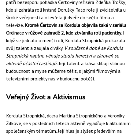
patří bezesporu pohádka Čertoviny režiséra Zdeňka Trošky,
kde si zahrála roli krásné Dorušky. Tato role ji zviditelnila u
široké veřejnosti a otevřela jí dveře do světa filmu a
televize.
Kromě Čertovin se Kordula objevila také v seriálu
Ordinace v růžové zahradě 2, kde ztvárnila roli pacientky.
I
když se jednalo o menší roli, Kordula Stropnická prokázala
svůj talent a zaujala diváky.
V současné době se Kordula
Stropnická naplno věnuje studiu herectví a zároveň se
aktivně účastní castingů.
Její talent a krása slibují slibnou
budoucnost a my se můžeme těšit, s jakými filmovými a
televizními projekty nás v budoucnu potěší.
Veřejný Život a Aktivismus
Kordula Stropnická, dcera Martina Stropnického a Veroniky
Žilkové, se v posledních letech aktivně vyjadřuje k aktuálním
společenským tématům. Její hlas je slyšet především na