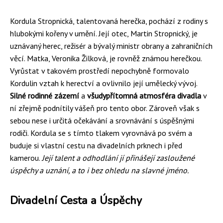
Kordula Stropnická, talentovaná herečka, pochází z rodiny s
hlubokými kořeny v umění. Její otec, Martin Stropnický, je
uznávaný herec, režisér a bývalý ministr obrany a zahraničních
věcí. Matka, Veronika Žilková, je rovněž známou herečkou.
Vyrůstat v takovém prostředí nepochybně formovalo
Kordulin vztah k herectví a ovlivnilo její umělecký vývoj.
Silné rodinné zázemí
a
všudypřítomná atmosféra divadla
v
ní zřejmě podnítily vášeň pro tento obor. Zároveň však s
sebou nese i určitá očekávání a srovnávání s úspěšnými
rodiči. Kordula se s tímto tlakem vyrovnává po svém a
buduje si vlastní cestu na divadelních prknech i před
kamerou.
Její talent a odhodlání jí přinášejí zasloužené
úspěchy a uznání, a to i bez ohledu na slavné jméno.
Divadelní Cesta a Úspěchy