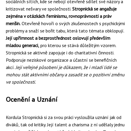
sociálních sítích, kde se nebojí otevřeně sdílet své názory a
kritizovat nešvary ve společnosti.
Stropnická se angažuje
zejména v otázkách feminismu, rovnoprávnosti a práv
menšin.
Otevřeně hovoří o svých zkušenostech s psychickými
problémy a snaží se bořit tabu, která tato témata obklopují.
Její upřímnost a bezprostřednost oslovují především
mladou generaci,
pro kterou se stává důležitým vzorem.
Stropnická se aktivně zapojuje i do charitativní činnosti.
Podporuje neziskové organizace a účastní se benefičních
akcí.
Její veřejné působení je důkazem, že i mladí lidé se
mohou stát aktivními občany a zasadit se o pozitivní změnu
ve společnosti.
Ocenění a Uznání
Kordula Stropnická si za svou práci vysloužila uznání jak od
diváků, tak od kritiky. Její talent a charisma z ní udělaly jednu