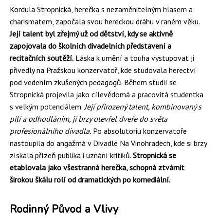
Kordula Stropnická, herečka s nezaměnitelným hlasem a
charismatem, započala svou hereckou dráhu v raném věku.
Její talent byl zřejmý už od dětství, kdy se aktivně
zapojovala do školních divadelních představení a
recitačních soutěží.
Láska k umění a touha vystupovat ji
přivedly na Pražskou konzervatoř, kde studovala herectví
pod vedením zkušených pedagogů. Během studií se
Stropnická projevila jako cílevědomá a pracovitá studentka
s velkým potenciálem.
Její přirozený talent, kombinovaný s
pílí a odhodláním, jí brzy otevřel dveře do světa
profesionálního divadla.
Po absolutoriu konzervatoře
nastoupila do angažmá v Divadle Na Vinohradech, kde si brzy
získala přízeň publika i uznání kritiků.
Stropnická se
etablovala jako všestranná herečka, schopná ztvárnit
širokou škálu rolí od dramatických po komediální.
Rodinný Původ a Vlivy