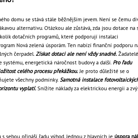
ného domu se stává stále běžnějším jevem. Není se čemu div
ákavou alternativu. Otázkou ale zůstává, zda jsou dotace na 
olik dotačních programů, které podporují instalaci
program Nová zelená úsporám. Ten nabízí finanční podporu n
elných čerpadel.
Získat dotaci ale není vždy snadné.
Žadatelé
ce systému, energetická náročnost budovy a další.
Pro řadu
ložitost celého procesu překážkou.
Je proto důležité se o
lňujete všechny podmínky.
Samotná instalace fotovoltaickýc
rizontu vyplatí.
Snížíte náklady za elektrickou energii a zvý
 s sebou přináší řadu výhod. Jednou z hlavních je
úspora ná