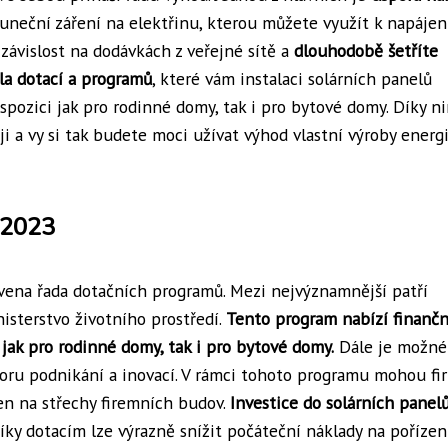
luneční záření na elektřinu, kterou můžete využít k napájen
 závislost na dodávkách z veřejné sítě a
dlouhodobě šetříte
ála dotací a programů
, které vám instalaci solárních panelů
ispozici jak pro rodinné domy, tak i pro bytové domy. Díky n
i a vy si tak budete moci užívat výhod vlastní výroby energi
 2023
avena řada dotačních programů. Mezi nejvýznamnější patří
isterstvo životního prostředí.
Tento program nabízí finančn
jak pro rodinné domy, tak i pro bytové domy.
Dále je možné
oru podnikání a inovací. V rámci tohoto programu mohou fi
ren na střechy firemních budov.
Investice do solárních panel
ky dotacím lze výrazně snížit počáteční náklady na pořízen