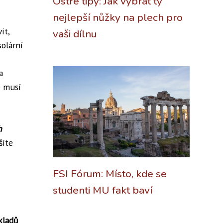
Ostré tipy: Jak vybrat ty
nejlepší nůžky na plech pro
it,
vaši dílnu
solární
a
 musí
h
šíte
FSI Fórum: Místo, kde se
studenti MU fakt baví
kladů