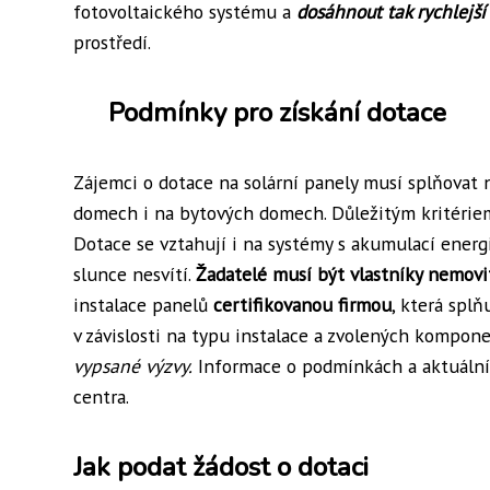
fotovoltaického systému a
dosáhnout tak rychlejší
prostředí.
Podmínky pro získání dotace
Zájemci o dotace na solární panely musí splňovat 
domech i na bytových domech. Důležitým kritériem 
Dotace se vztahují i na systémy s akumulací energi
slunce nesvítí.
Žadatelé musí být vlastníky nemovi
instalace panelů
certifikovanou firmou
, která splň
v závislosti na typu instalace a zvolených kompon
vypsané výzvy.
Informace o podmínkách a aktuálníc
centra.
Jak podat žádost o dotaci