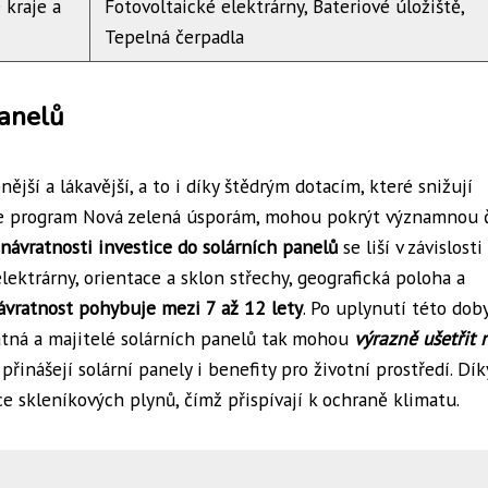
e kraje a
Fotovoltaické elektrárny, Bateriové úložiště,
Tepelná čerpadla
panelů
ější a lákavější, a to i díky štědrým dotacím, které snižují
o je program Nová zelená úsporám, mohou pokrýt významnou 
návratnosti investice do solárních panelů
se liší v závislosti
elektrárny, orientace a sklon střechy, geografická poloha a
ávratnost pohybuje mezi 7 až 12 lety
. Po uplynutí této dob
atná a majitelé solárních panelů tak mohou
výrazně ušetřit 
řinášejí solární panely i benefity pro životní prostředí. Dí
ce skleníkových plynů, čímž přispívají k ochraně klimatu.