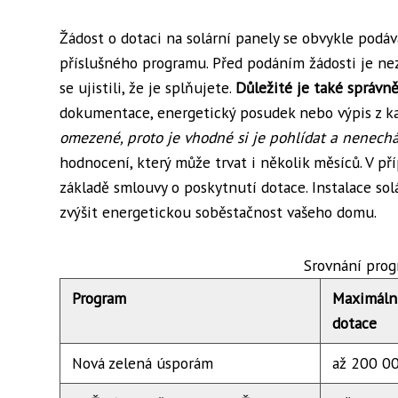
Žádost o dotaci na solární panely se obvykle podá
příslušného programu. Před podáním žádosti je n
se ujistili, že je splňujete.
Důležité je také správn
dokumentace, energetický posudek nebo výpis z ka
omezené, proto je vhodné si je pohlídat a nenecháv
hodnocení, který může trvat i několik měsíců. V 
základě smlouvy o poskytnutí dotace. Instalace so
zvýšit energetickou soběstačnost vašeho domu.
Srovnání prog
Program
Maximáln
dotace
Nová zelená úsporám
až 200 0