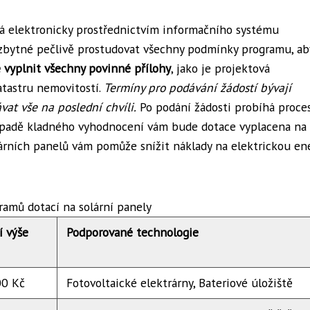
vá elektronicky prostřednictvím informačního systému
ezbytné pečlivě prostudovat všechny podmínky programu, ab
ě vyplnit všechny povinné přílohy
, jako je projektová
tastru nemovitostí.
Termíny pro podávání žádostí bývají
at vše na poslední chvíli.
Po podání žádosti probíhá proce
případě kladného vyhodnocení vám bude dotace vyplacena na
lárních panelů vám pomůže snížit náklady na elektrickou ene
ramů dotací na solární panely
í výše
Podporované technologie
00 Kč
Fotovoltaické elektrárny, Bateriové úložiště