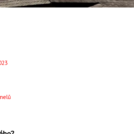
?
023
anelů
dého?