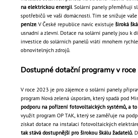
na elektrickou energii
. Solární panely přeměňují s
spotřebičů ve vaší domácnosti. Tím se snižuje vaše
peníze
. V České republice navíc existuje
široká šk
usnadní a zlevní. Dotace na solární panely jsou k d
investice do solárních panelů vrátí mnohem rychlej
obnovitelných zdrojů.
Dostupné dotační programy v roce
V roce 2023 je pro zájemce o solární panely připr
program Nová zelená úsporám, který spadá pod Min
podporu na pořízení fotovoltaických systémů, a to 
využít program OP TAK, který se zaměřuje na podp
získat dotace na instalaci fotovoltaických elektrá
tak stává dostupnější pro širokou škálu žadatelů.
Dí