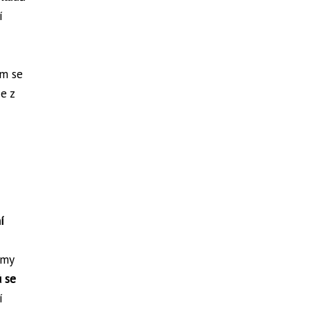
í
im se
e z
í
rmy
ů se
í