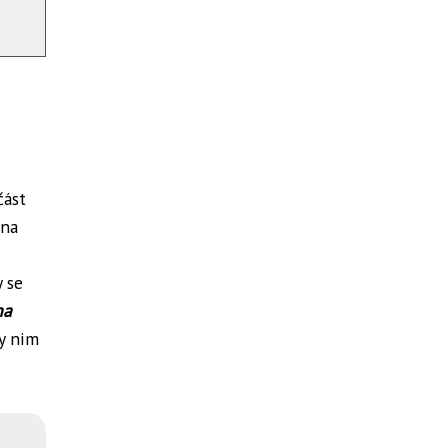
část
 na
y se
na
ky nim