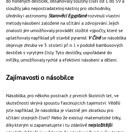
do hliněných destiček, obsahovaly součiny čísel od 1 do 59 a
sloužily jako nepostradatelný nástroj pro obchodníky,
úředníky i astronomy.
Starověcí Egypťané
rozvinuli vlastní
metody násobení založené na sčítání a zdvojování. Jejich
znalosti jim umožňovaly provádět složité výpočty, které se
uplatňovaly například při stavbě pyramid.
V Číně
se násobilka
objevuje zhruba ve 3. století př. n. l. v podobě bambusových
destiček s vyrytými čísly. Tyto destičky, uspořádané do
mřížky, umožňovaly rychlé a efektivní násobení a dělení.
Zajímavosti o násobilce
Násobilka, pro někoho postrach z prvních školních let, ve
skutečnosti skrývá spoustu fascinujících tajemství. Věděli
jste například, že násobilka je vlastně jen zkratkou pro
sčítání stejných čísel? Nebo že existují matematické triky,
díky kterým si zapamatujete i tu zdánlivě
nejsložitější