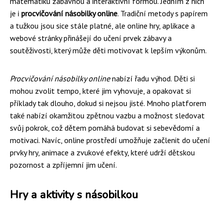
matematiku zábavnou a interaktivní formou. Jedním z nich
je i
procvičování násobilky online
. Tradiční metody s papírem
a tužkou jsou sice stále platné, ale online hry, aplikace a
webové stránky přinášejí do učení prvek zábavy a
soutěživosti, který může děti motivovat k lepším výkonům.
Procvičování násobilky online
nabízí řadu výhod. Děti si
mohou zvolit tempo, které jim vyhovuje, a opakovat si
příklady tak dlouho, dokud si nejsou jisté. Mnoho platforem
také nabízí okamžitou zpětnou vazbu a možnost sledovat
svůj pokrok, což dětem pomáhá budovat si sebevědomí a
motivaci. Navíc, online prostředí umožňuje začlenit do učení
prvky hry, animace a zvukové efekty, které udrží dětskou
pozornost a zpříjemní jim učení.
Hry a aktivity s násobilkou