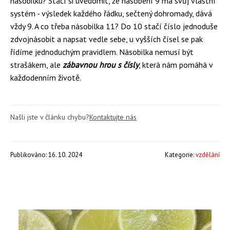
násobilku? Stačí si uvědomit, že násobení 9 má svůj vlastní
systém - výsledek každého řádku, sečtený dohromady, dává
vždy 9. A co třeba násobilka 11? Do 10 stačí číslo jednoduše
zdvojnásobit a napsat vedle sebe, u vyšších čísel se pak
řídíme jednoduchým pravidlem. Násobilka nemusí být
strašákem, ale
zábavnou hrou s čísly
, která nám pomáhá v
každodenním životě.
Našli jste v článku chybu?
Kontaktujte nás
Publikováno: 16. 10. 2024
Kategorie:
vzdělání