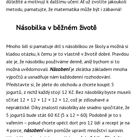
důležité a motivují k dalšímu učení. Ať už zvolíte jakoukoli
metodu, pamatujte, že matematika může být i zábavná!
Násobilka v běžném životě
Mnoho lidí si pamatuje dril s násobilkou ze školy a možná si
kladou otázku, k čemu je to vlastně v životě dobré. Pravdou
ale je, že násobilku používáme denně, aniž bychom si to
možná uvědomovali.
Násobení
je zkrátka základem mnoha
výpočtů a usnadňuje nám každodenní rozhodování.
Představte si, že jdete do obchodu a chcete koupit 5
jogurtů, z nichž každý stojí 12 Kč. Bez násobilky byste museli
sčítat 12 + 12 + 12 + 12 + 12, což je zdlouhavé a
nepraktické. Díky znalosti násobilky ale snadno spočítáte, že
5 jogurtů bude stát 60 Kč (5 x 12 = 60). Podobně je to s
vařením – pokud chcete upéct dort pro 12 lidí a recept je na
4 porce,
násobení
vám pomůže upravit množství surovin.