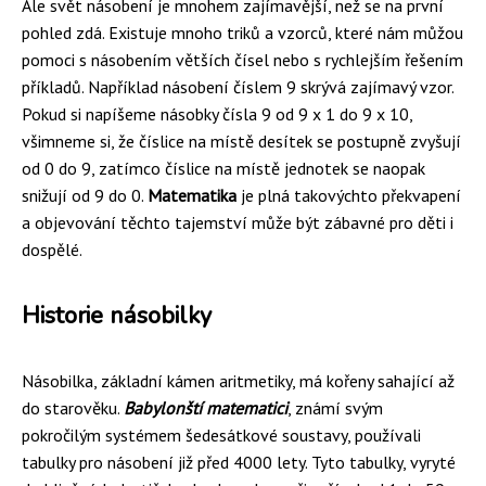
Ale svět násobení je mnohem zajímavější, než se na první
pohled zdá. Existuje mnoho triků a vzorců, které nám můžou
pomoci s násobením větších čísel nebo s rychlejším řešením
příkladů. Například násobení číslem 9 skrývá zajímavý vzor.
Pokud si napíšeme násobky čísla 9 od 9 x 1 do 9 x 10,
všimneme si, že číslice na místě desítek se postupně zvyšují
od 0 do 9, zatímco číslice na místě jednotek se naopak
snižují od 9 do 0.
Matematika
je plná takovýchto překvapení
a objevování těchto tajemství může být zábavné pro děti i
dospělé.
Historie násobilky
Násobilka, základní kámen aritmetiky, má kořeny sahající až
do starověku.
Babylonští matematici
, známí svým
pokročilým systémem šedesátkové soustavy, používali
tabulky pro násobení již před 4000 lety. Tyto tabulky, vyryté