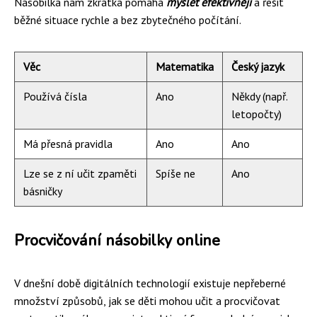
Násobilka nám zkrátka pomáhá
myslet efektivněji
a řešit
běžné situace rychle a bez zbytečného počítání.
Věc
Matematika
Český jazyk
Používá čísla
Ano
Někdy (např.
letopočty)
Má přesná pravidla
Ano
Ano
Lze se z ní učit zpaměti
Spíše ne
Ano
básničky
Procvičování násobilky online
V dnešní době digitálních technologií existuje nepřeberné
množství způsobů, jak se děti mohou učit a procvičovat