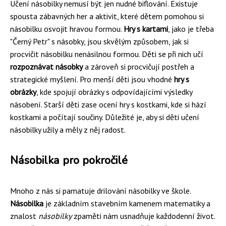
Učení násobilky nemusí být jen nudné biflování. Existuje
spousta zábavných her a aktivit, které dětem pomohou si
násobilku osvojit hravou formou.
Hry s kartami
, jako je třeba
"Černý Petr" s násobky, jsou skvělým způsobem, jak si
procvičit násobilku nenásilnou formou. Děti se při nich učí
rozpoznávat násobky
a zároveň si procvičují postřeh a
strategické myšlení. Pro menší děti jsou vhodné
hry s
obrázky
, kde spojují obrázky s odpovídajícími výsledky
násobení. Starší děti zase ocení hry s kostkami, kde si hází
kostkami a počítají součiny. Důležité je, aby si děti učení
násobilky užily a měly z něj radost.
Násobilka pro pokročilé
Mnoho z nás si pamatuje drilování násobilky ve škole.
Násobilka
je základním stavebním kamenem matematiky a
znalost
násobilky
zpaměti nám usnadňuje každodenní život.