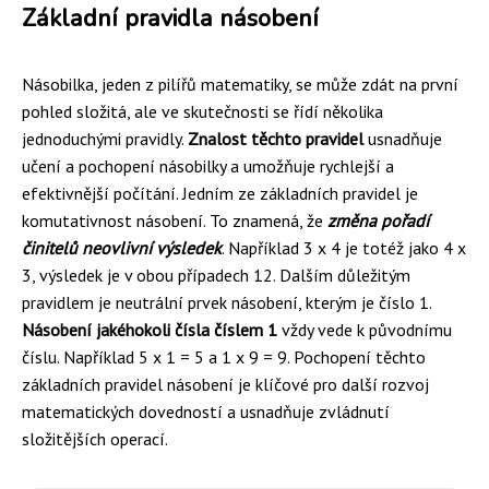
Základní pravidla násobení
Násobilka, jeden z pilířů matematiky, se může zdát na první
pohled složitá, ale ve skutečnosti se řídí několika
jednoduchými pravidly.
Znalost těchto pravidel
usnadňuje
učení a pochopení násobilky a umožňuje rychlejší a
efektivnější počítání. Jedním ze základních pravidel je
komutativnost násobení. To znamená, že
změna pořadí
činitelů neovlivní výsledek
. Například 3 x 4 je totéž jako 4 x
3, výsledek je v obou případech 12. Dalším důležitým
pravidlem je neutrální prvek násobení, kterým je číslo 1.
Násobení jakéhokoli čísla číslem 1
vždy vede k původnímu
číslu. Například 5 x 1 = 5 a 1 x 9 = 9. Pochopení těchto
základních pravidel násobení je klíčové pro další rozvoj
matematických dovedností a usnadňuje zvládnutí
složitějších operací.