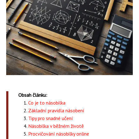
Obsah článku:
Co je to násobilka
Základní pravidla násobení
Tipy pro snadné učení
Násobilka v běžném životě
Procvičování násobilky online