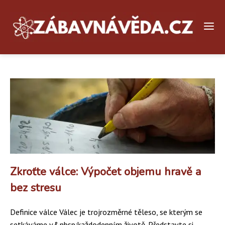
Zkroťte válce: Výpočet objemu hravě a
bez stresu
Definice válce Válec je trojrozměrné těleso, se kterým se
setkáváme v&nbsp;každodenním životě. Představte si