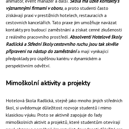
animátor, event manažer a další.
Škola má ​​úzké kontakty s
významnými firmami v oboru
, a proto studenti často
získávají praxi v prestižních hotelech, restauracích a
cestovních kancelářích. Tato praxe jim umožňuje navázat
kontakty pro budoucí zaměstnání a získat cenné zkušenosti
z reálného pracovního prostředí.
Absolventi Hotelové školy
Radlická a Střední školy cestovního ruchu jsou tak skvěle
připraveni na nástup do zaměstnání
a mají vynikající
předpoklady pro úspěšnou kariéru v dynamickém a
perspektivním odvětví.
Mimoškolní aktivity a projekty
Hotelová škola Radlická, stejně jako mnoho jiných středních
škol, si uvědomuje důležitost rozvoje studentů i mimo
klasickou výuku. Proto se aktivně zapojuje do řady
mimoškolních aktivit a projektů, které studentům otevírají