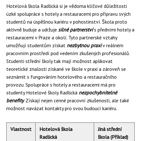
Hotelová škola Radlická si je vědoma klíčové důležitosti
úzké spolupráce s hotely a restauracemi pro přípravu svých
studentů na úspěšnou kariéru v pohostinství. Škola proto
aktivně buduje a udržuje
silné partnerství
s předními hotely a
restauracemi v Praze a okolí. Tyto partnerské vztahy
umožňují studentům získat
nezbytnou praxi
v reálném
pracovním prostředí pod vedením zkušených profesionálů.
Studenti střední školy tak mají možnost aplikovat
teoretické znalosti získané ve škole v praxi a zároveň se
seznámit s fungováním hotelového a restauračního
provozu. Spolupráce s hotely a restauracemi má pro
studenty Hotelové školy Radlická
nezpochybnitelné
benefity
. Získají nejen cenné pracovní zkušenosti, ale také
možnost navázat kontakty pro svou budoucí kariéru.
Vlastnost
Hotelová škola
Jiná střední
Radlická
škola (Příklad)