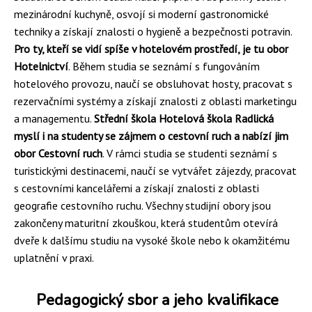
mezinárodní kuchyně, osvojí si moderní gastronomické
techniky a získají znalosti o hygieně a bezpečnosti potravin.
Pro ty, kteří se vidí spíše v hotelovém prostředí, je tu obor
Hotelnictví
. Během studia se seznámí s fungováním
hotelového provozu, naučí se obsluhovat hosty, pracovat s
rezervačními systémy a získají znalosti z oblasti marketingu
a managementu.
Střední škola Hotelová škola Radlická
myslí i na studenty se zájmem o cestovní ruch a nabízí jim
obor Cestovní ruch
. V rámci studia se studenti seznámí s
turistickými destinacemi, naučí se vytvářet zájezdy, pracovat
s cestovními kancelářemi a získají znalosti z oblasti
geografie cestovního ruchu. Všechny studijní obory jsou
zakončeny maturitní zkouškou, která studentům otevírá
dveře k dalšímu studiu na vysoké škole nebo k okamžitému
uplatnění v praxi.
Pedagogický sbor a jeho kvalifikace