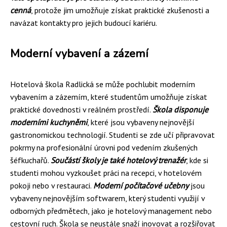
cenná
, protože jim umožňuje získat praktické zkušenosti a
navázat kontakty pro jejich budoucí kariéru.
Moderní vybavení a zázemí
Hotelová škola Radlická se může pochlubit moderním
vybavením a zázemím, které studentům umožňuje získat
praktické dovednosti v reálném prostředí.
Škola disponuje
moderními kuchyněmi
, které jsou vybaveny nejnovější
gastronomickou technologií. Studenti se zde učí připravovat
pokrmy na profesionální úrovni pod vedením zkušených
šéfkuchařů.
Součástí školy je také hotelový trenažér
, kde si
studenti mohou vyzkoušet práci na recepci, v hotelovém
pokoji nebo v restauraci.
Moderní počítačové učebny
jsou
vybaveny nejnovějším softwarem, který studenti využijí v
odborných předmětech, jako je hotelový management nebo
cestovní ruch. Škola se neustále snaží inovovat a rozšiřovat