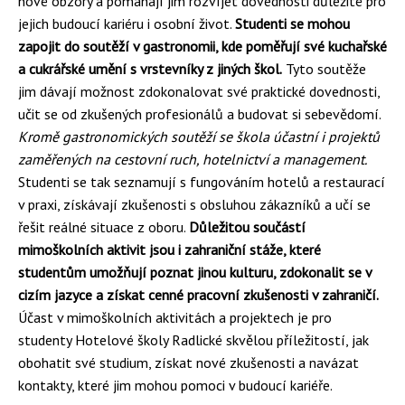
nové obzory a pomáhají jim rozvíjet dovednosti důležité pro
jejich budoucí kariéru i osobní život.
Studenti se mohou
zapojit do soutěží v gastronomii, kde poměřují své kuchařské
a cukrářské umění s vrstevníky z jiných škol.
Tyto soutěže
jim dávají možnost zdokonalovat své praktické dovednosti,
učit se od zkušených profesionálů a budovat si sebevědomí.
Kromě gastronomických soutěží se škola účastní i projektů
zaměřených na cestovní ruch, hotelnictví a management.
Studenti se tak seznamují s fungováním hotelů a restaurací
v praxi, získávají zkušenosti s obsluhou zákazníků a učí se
řešit reálné situace z oboru.
Důležitou součástí
mimoškolních aktivit jsou i zahraniční stáže, které
studentům umožňují poznat jinou kulturu, zdokonalit se v
cizím jazyce a získat cenné pracovní zkušenosti v zahraničí.
Účast v mimoškolních aktivitách a projektech je pro
studenty Hotelové školy Radlické skvělou příležitostí, jak
obohatit své studium, získat nové zkušenosti a navázat
kontakty, které jim mohou pomoci v budoucí kariéře.