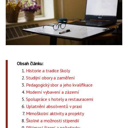
Obsah článku:
Historie a tradice školy
Studijní obory a zaměření
Pedagogický sbor a jeho kvalifikace
Moderní vybavení a zázemí
Spolupráce s hotely a restauracemi
Uplatnění absolventů v praxi
Mimoškolní aktivity a projekty
Školné a možnosti stipendií
Přijímací řízení a požadavky