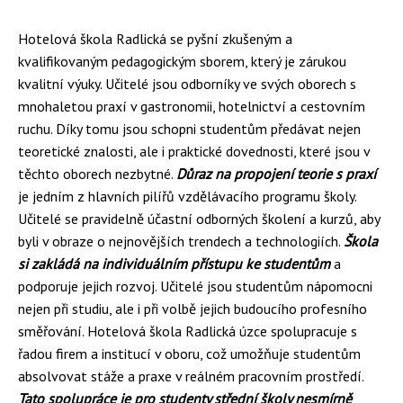
Hotelová škola Radlická se pyšní zkušeným a
kvalifikovaným pedagogickým sborem, který je zárukou
kvalitní výuky. Učitelé jsou odborníky ve svých oborech s
mnohaletou praxí v gastronomii, hotelnictví a cestovním
ruchu. Díky tomu jsou schopni studentům předávat nejen
teoretické znalosti, ale i praktické dovednosti, které jsou v
těchto oborech nezbytné.
Důraz na propojení teorie s praxí
je jedním z hlavních pilířů vzdělávacího programu školy.
Učitelé se pravidelně účastní odborných školení a kurzů, aby
byli v obraze o nejnovějších trendech a technologiích.
Škola
si zakládá na individuálním přístupu ke studentům
a
podporuje jejich rozvoj. Učitelé jsou studentům nápomocni
nejen při studiu, ale i při volbě jejich budoucího profesního
směřování. Hotelová škola Radlická úzce spolupracuje s
řadou firem a institucí v oboru, což umožňuje studentům
absolvovat stáže a praxe v reálném pracovním prostředí.
Tato spolupráce je pro studenty střední školy nesmírně