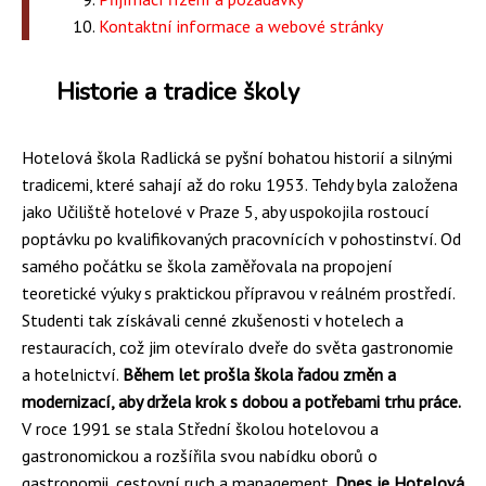
Kontaktní informace a webové stránky
Historie a tradice školy
Hotelová škola Radlická se pyšní bohatou historií a silnými
tradicemi, které sahají až do roku 1953. Tehdy byla založena
jako Učiliště hotelové v Praze 5, aby uspokojila rostoucí
poptávku po kvalifikovaných pracovnících v pohostinství. Od
samého počátku se škola zaměřovala na propojení
teoretické výuky s praktickou přípravou v reálném prostředí.
Studenti tak získávali cenné zkušenosti v hotelech a
restauracích, což jim otevíralo dveře do světa gastronomie
a hotelnictví.
Během let prošla škola řadou změn a
modernizací, aby držela krok s dobou a potřebami trhu práce.
V roce 1991 se stala Střední školou hotelovou a
gastronomickou a rozšířila svou nabídku oborů o
gastronomii, cestovní ruch a management.
Dnes je Hotelová